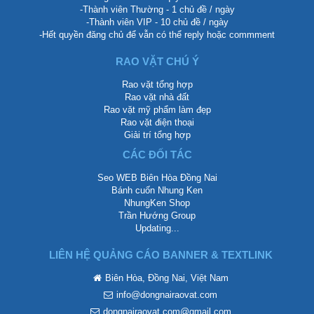
-Thành viên Thường - 1 chủ đề / ngày
-Thành viên VIP - 10 chủ đề / ngày
-Hết quyền đăng chủ để vẫn có thể reply hoặc commment
RAO VẶT CHÚ Ý
Rao vặt tổng hợp
Rao vặt nhà đất
Rao vặt mỹ phẩm làm đẹp
Rao vặt điện thoại
Giải trí tổng hợp
CÁC ĐỐI TÁC
Seo WEB Biên Hòa Đồng Nai
Bánh cuốn Nhung Ken
NhungKen Shop
Trần Hướng Group
Updating...
LIÊN HỆ QUẢNG CÁO BANNER & TEXTLINK
Biên Hòa, Đồng Nai, Việt Nam
info@dongnairaovat.com
dongnairaovat.com@gmail.com