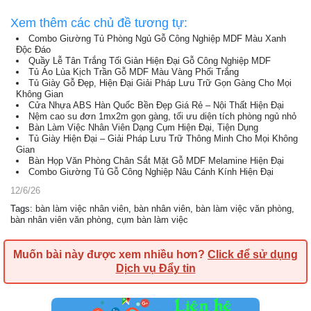
Xem thêm các chủ đề tương tự:
Combo Giường Tủ Phòng Ngủ Gỗ Công Nghiệp MDF Màu Xanh
Độc Đáo
Quầy Lễ Tân Trắng Tối Giản Hiện Đại Gỗ Công Nghiệp MDF
Tủ Áo Lùa Kịch Trần Gỗ MDF Màu Vàng Phối Trắng
Tủ Giày Gỗ Đẹp, Hiện Đại Giải Pháp Lưu Trữ Gọn Gàng Cho Mọi
Không Gian
Cửa Nhựa ABS Hàn Quốc Bền Đẹp Giá Rẻ – Nội Thất Hiện Đại
Nệm cao su đơn 1mx2m gọn gàng, tối ưu diện tích phòng ngủ nhỏ
Bàn Làm Việc Nhân Viên Dạng Cụm Hiện Đại, Tiện Dụng
Tủ Giày Hiện Đại – Giải Pháp Lưu Trữ Thông Minh Cho Mọi Không
Gian
Bàn Họp Văn Phòng Chân Sắt Mặt Gỗ MDF Melamine Hiện Đại
Combo Giường Tủ Gỗ Công Nghiệp Nâu Cánh Kính Hiện Đại
12/6/26
Tags
:
bàn làm việc nhân viên
,
bàn nhân viên
,
bàn làm việc văn phòng
,
bàn nhân viên văn phòng
,
cụm bàn làm việc
Muốn bài này được xem nhiều hơn?
Click để sử dụng
Dịch vụ Đẩy tin