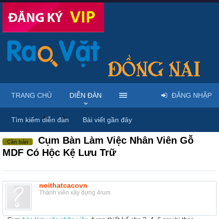
TRANG CHỦ
DIỄN ĐÀN
ĐĂNG NHẬP
Diễn đàn
...
Nội thất & Ngoại thất
Tìm kiếm diễn đàn
Bài viết gần đây
Cụm Bàn Làm Việc Nhân Viên Gỗ
Cần bán
MDF Có Hộc Kệ Lưu Trữ
noithatcacovn
Thành viên xây dựng 4rum