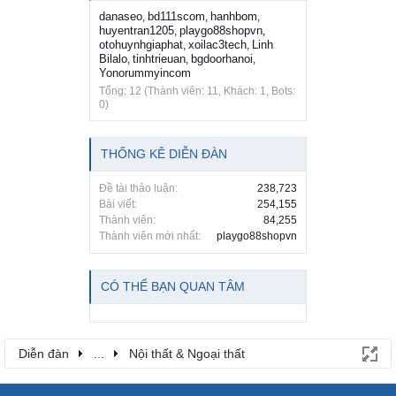
danaseo
bd111scom
hanhbom
,
,
,
huyentran1205
playgo88shopvn
,
,
otohuynhgiaphat
xoilac3tech
Linh
,
,
Bilalo
tinhtrieuan
bgdoorhanoi
,
,
,
Yonorummyincom
Tổng: 12 (Thành viên: 11, Khách: 1, Bots:
0)
THỐNG KÊ DIỄN ĐÀN
Đề tài thảo luận:
238,723
Bài viết:
254,155
Thành viên:
84,255
Thành viên mới nhất:
playgo88shopvn
CÓ THỂ BẠN QUAN TÂM
Diễn đàn
...
Nội thất & Ngoại thất