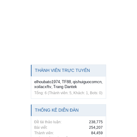
THÀNH VIÊN TRỰC TUYẾN
elhoubato1974
TF88
qishuiguocomcn
,
,
,
xoilacxftv
Trang Dantek
,
Tổng: 6 (Thành viên: 5, Khách: 1, Bots: 0)
THỐNG KÊ DIỄN ĐÀN
Đề tài thảo luận:
238,775
Bài viết:
254,207
Thành viên:
84,459