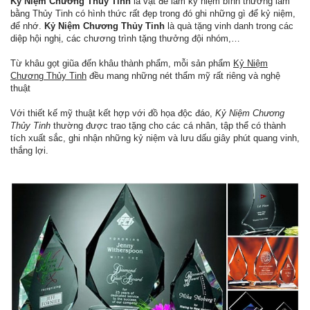
Kỷ Niệm Chương Thủy Tinh
là vật để làm kỷ niệm bình thường làm
bằng Thủy Tinh có hình thức rất đẹp trong đó ghi những gì để kỷ niệm,
để nhớ.
Kỷ Niệm Chương Thủy Tinh
là quà tặng vinh danh trong các
diệp hội nghị, các chương trình tặng thưởng đội nhóm,…
Từ khâu gọt giũa đến khâu thành phẩm, mỗi sản phẩm
Kỷ Niệm
Chương Thủy Tinh
đều mang những nét thẩm mỹ rất riêng và nghệ
thuật
Với thiết kế mỹ thuật kết hợp với đồ họa độc đáo,
Kỷ Niệm Chương
Thủy Tinh
thường được trao tặng cho các cá nhân, tập thể có thành
tích xuất sắc, ghi nhận những kỷ niệm và lưu dấu giây phút quang vinh,
thắng lợi.