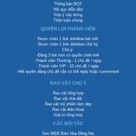
Thông báo BQT
Nội quy diễn đàn
Góp ý xây dựng
Thảo luận chung
QUYỀN LỢI THÀNH VIÊN
Được chèn 1 link dofollow bài viết
Được chèn 1 link dofollow chữ ký
Chú ý:
-Đăng 3 bài mới có quyền chèn link
-Thành viên Thường - 1 chủ đề / ngày
-Thành viên VIP - 10 chủ đề / ngày
-Hết quyền đăng chủ để vẫn có thể reply hoặc commment
RAO VẶT CHÚ Ý
Rao vặt tổng hợp
Rao vặt nhà đất
Rao vặt mỹ phẩm làm đẹp
Rao vặt điện thoại
Giải trí tổng hợp
CÁC ĐỐI TÁC
Seo WEB Biên Hòa Đồng Nai