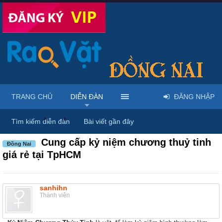
TRANG CHỦ
DIỄN ĐÀN
ĐĂNG NHẬP
Diễn đàn
...
Mua bán & sửa điện thoại
Tìm kiếm diễn đàn
Bài viết gần đây
Cung cấp kỷ niệm chương thuỷ tinh
Đồng Nai
giá rẻ tại TpHCM
sanhihn
Thành viên