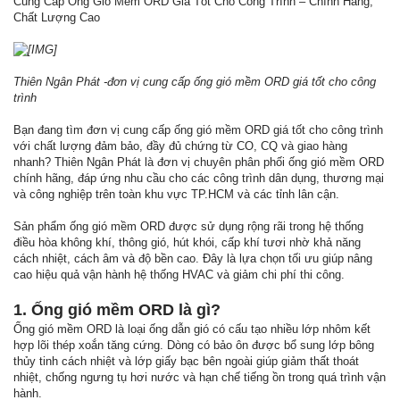
Cung Cấp Ống Gió Mềm ORD Giá Tốt Cho Công Trình – Chính Hãng,
Chất Lượng Cao
Thiên Ngân Phát -đơn vị cung cấp ống gió mềm ORD giá tốt cho công
trình
Bạn đang tìm đơn vị cung cấp ống gió mềm ORD giá tốt cho công trình
với chất lượng đảm bảo, đầy đủ chứng từ CO, CQ và giao hàng
nhanh? Thiên Ngân Phát là đơn vị chuyên phân phối ống gió mềm ORD
chính hãng, đáp ứng nhu cầu cho các công trình dân dụng, thương mại
và công nghiệp trên toàn khu vực TP.HCM và các tỉnh lân cận.
Sản phẩm ống gió mềm ORD được sử dụng rộng rãi trong hệ thống
điều hòa không khí, thông gió, hút khói, cấp khí tươi nhờ khả năng
cách nhiệt, cách âm và độ bền cao. Đây là lựa chọn tối ưu giúp nâng
cao hiệu quả vận hành hệ thống HVAC và giảm chi phí thi công.
1. Ống gió mềm ORD là gì?
Ống gió mềm ORD là loại ống dẫn gió có cấu tạo nhiều lớp nhôm kết
hợp lõi thép xoắn tăng cứng. Dòng có bảo ôn được bổ sung lớp bông
thủy tinh cách nhiệt và lớp giấy bạc bên ngoài giúp giảm thất thoát
nhiệt, chống ngưng tụ hơi nước và hạn chế tiếng ồn trong quá trình vận
hành.