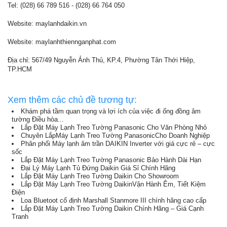
Tel: (028) 66 789 516 - (028) 66 764 050
Website: maylanhdaikin.vn
Website: maylanhthiennganphat.com
Địa chỉ: 567/49 Nguyễn Ảnh Thủ, KP.4, Phường Tân Thới Hiệp,
TP.HCM
Xem thêm các chủ đề tương tự:
Khám phá tầm quan trọng và lợi ích của việc đi ống đồng âm
tường Điều hòa...
Lắp Đặt Máy Lạnh Treo Tường Panasonic Cho Văn Phòng Nhỏ
Chuyên LắpMáy Lạnh Treo Tường PanasonicCho Doanh Nghiệp
Phân phối Máy lạnh âm trần DAIKIN Inverter với giá cực rẻ – cực
sốc
Lắp Đặt Máy Lạnh Treo Tường Panasonic Bảo Hành Dài Hạn
Đại Lý Máy Lạnh Tủ Đứng Daikin Giá Sỉ Chính Hãng
Lắp Đặt Máy Lạnh Treo Tường Daikin Cho Showroom
Lắp Đặt Máy Lạnh Treo Tường DaikinVận Hành Êm, Tiết Kiệm
Điện
Loa Bluetoot cố định Marshall Stanmore III chính hãng cao cấp
Lắp Đặt Máy Lạnh Treo Tường Daikin Chính Hãng – Giá Cạnh
Tranh