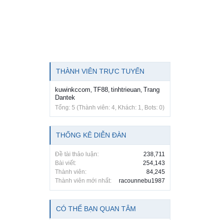
THÀNH VIÊN TRỰC TUYẾN
kuwinkccom
TF88
tinhtrieuan
Trang
,
,
,
Dantek
Tổng: 5 (Thành viên: 4, Khách: 1, Bots: 0)
THỐNG KÊ DIỄN ĐÀN
Đề tài thảo luận:
238,711
Bài viết:
254,143
Thành viên:
84,245
Thành viên mới nhất:
racounnebu1987
CÓ THỂ BẠN QUAN TÂM