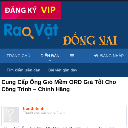
TRANG CHỦ
DIỄN ĐÀN
ĐĂNG NHẬP
Diễn đàn
...
Mua bán & sửa điện tử, điện lạnh
Tìm kiếm diễn đàn
Bài viết gần đây
Cung Cấp Ống Gió Mềm ORD Giá Tốt Cho
Công Trình – Chính Hãng
tranthibinh
Thành viên xây dựng 4rum