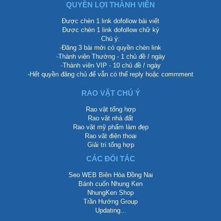
QUYỀN LỢI THÀNH VIÊN
Được chèn 1 link dofollow bài viết
Được chèn 1 link dofollow chữ ký
Chú ý:
-Đăng 3 bài mới có quyền chèn link
-Thành viên Thường - 1 chủ đề / ngày
-Thành viên VIP - 10 chủ đề / ngày
-Hết quyền đăng chủ để vẫn có thể reply hoặc commment
RAO VẶT CHÚ Ý
Rao vặt tổng hợp
Rao vặt nhà đất
Rao vặt mỹ phẩm làm đẹp
Rao vặt điện thoại
Giải trí tổng hợp
CÁC ĐỐI TÁC
Seo WEB Biên Hòa Đồng Nai
Bánh cuốn Nhung Ken
NhungKen Shop
Trần Hướng Group
Updating...