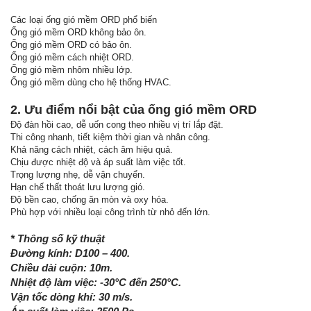
Các loại ống gió mềm ORD phổ biến
Ống gió mềm ORD không bảo ôn.
Ống gió mềm ORD có bảo ôn.
Ống gió mềm cách nhiệt ORD.
Ống gió mềm nhôm nhiều lớp.
Ống gió mềm dùng cho hệ thống HVAC.
2. Ưu điểm nổi bật của ống gió mềm ORD
Độ đàn hồi cao, dễ uốn cong theo nhiều vị trí lắp đặt.
Thi công nhanh, tiết kiệm thời gian và nhân công.
Khả năng cách nhiệt, cách âm hiệu quả.
Chịu được nhiệt độ và áp suất làm việc tốt.
Trọng lượng nhẹ, dễ vận chuyển.
Hạn chế thất thoát lưu lượng gió.
Độ bền cao, chống ăn mòn và oxy hóa.
Phù hợp với nhiều loại công trình từ nhỏ đến lớn.
* Thông số kỹ thuật
Đường kính: D100 – 400.
Chiều dài cuộn: 10m.
Nhiệt độ làm việc: -30°C đến 250°C.
Vận tốc dòng khí: 30 m/s.