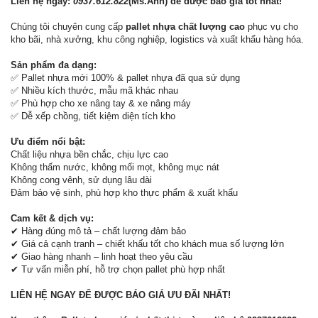
Liên hệ ngay:
0937.612.822
(Ms.Anh) để được báo giá tốt nhất!
Chúng tôi chuyên cung cấp
pallet nhựa chất lượng cao
phục vụ cho
kho bãi, nhà xưởng, khu công nghiệp, logistics và xuất khẩu hàng hóa.
Sản phẩm đa dạng:
✅ Pallet nhựa mới 100% & pallet nhựa đã qua sử dụng
✅ Nhiều kích thước, mẫu mã khác nhau
✅ Phù hợp cho xe nâng tay & xe nâng máy
✅ Dễ xếp chồng, tiết kiệm diện tích kho
Ưu điểm nổi bật:
Chất liệu nhựa bền chắc, chịu lực cao
Không thấm nước, không mối mọt, không mục nát
Không cong vênh, sử dụng lâu dài
Đảm bảo vệ sinh, phù hợp kho thực phẩm & xuất khẩu
Cam kết & dịch vụ:
✔ Hàng đúng mô tả – chất lượng đảm bảo
✔ Giá cả cạnh tranh – chiết khấu tốt cho khách mua số lượng lớn
✔ Giao hàng nhanh – linh hoạt theo yêu cầu
✔ Tư vấn miễn phí, hỗ trợ chọn pallet phù hợp nhất
LIÊN HỆ NGAY ĐỂ ĐƯỢC BÁO GIÁ ƯU ĐÃI NHẤT!