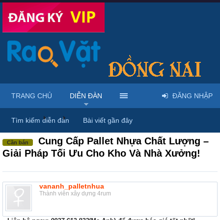
TRANG CHỦ
DIỄN ĐÀN
ĐĂNG NHẬP
Diễn đàn
...
Rao vặt tổng hợp - Uy tín - Miễn phí
Tìm kiếm diễn đàn
Bài viết gần đây
Cung Cấp Pallet Nhựa Chất Lượng –
Cần bán
Giải Pháp Tối Ưu Cho Kho Và Nhà Xưởng!
vananh_palletnhua
Thành viên xây dựng 4rum