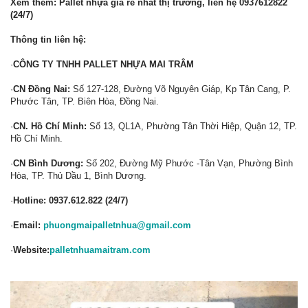
Xem thêm: Pallet nhựa giá rẻ nhất thị trường, liên hệ 0937612822
(24/7)
Thông tin liên hệ:
·
CÔNG TY TNHH PALLET NHỰA MAI TRÂM
·
CN Đồng Nai:
Số 127-128, Đường Võ Nguyên Giáp, Kp Tân Cang, P.
Phước Tân, TP. Biên Hòa, Đồng Nai.
·
CN. Hồ Chí Minh:
Số 13, QL1A, Phường Tân Thời Hiệp, Quận 12, TP.
Hồ Chí Minh.
·
CN Bình Dương:
Số 202, Đường Mỹ Phước -Tân Vạn, Phường Bình
Hòa, TP. Thủ Dầu 1, Bình Dương.
·
Hotline: 0937.612.822 (24/7)
·
Email:
phuongmaipalletnhua@gmail.com
·
Website:
palletnhuamaitram.com