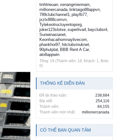
tinhtrieuan
xenangmiennam
,
,
millionercanada
linktaigo88appvn
,
,
789clubchannel1
playfb77
,
,
jxzlx888comvn
,
Tylekeotructuyentoporg
,
joker123slotse
superliva4
bayclubsnl
,
,
,
Sunwinasianet
,
Keonhacaihomnaylivecom
,
phankhoi97
hitclubvinuknet
,
,
90phutplat
BBB Rent A Car
,
,
alo8appwin
Tổng: 19 (Thành viên: 18, Khách: 1, Bots:
0)
THỐNG KÊ DIỄN ĐÀN
Đề tài thảo luận:
238,684
Bài viết:
254,116
Thành viên:
84,155
Thành viên mới nhất:
millionercanada
CÓ THỂ BẠN QUAN TÂM