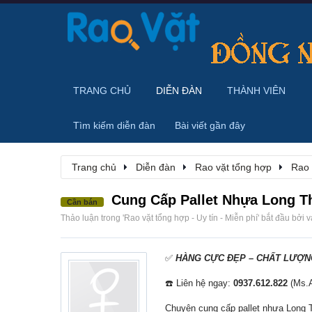
TRANG CHỦ
DIỄN ĐÀN
THÀNH VIÊN
Tìm kiếm diễn đàn
Bài viết gần đây
Trang chủ
Diễn đàn
Rao vặt tổng hợp
Rao 
Cung Cấp Pallet Nhựa Long Th
Cần bán
Thảo luận trong '
Rao vặt tổng hợp - Uy tín - Miễn phí
' bắt đầu bởi
v
✅
HÀNG CỰC ĐẸP – CHẤT LƯỢNG
☎️ Liên hệ ngay:
0937.612.822
(Ms.A
Chuyên cung cấp pallet nhựa Long T