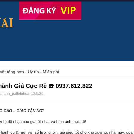
vặt tổng hợp - Uy tín - Miễn phí
ành Giá Cực Rẻ ☎️ 0937.612.822
ananh_palletnhua
,
12/5/26
.
 CAO – GIAO TẬN NƠI
nh) để nhận báo giá tốt nhất và hình ảnh thực tế!
hành cũ & mới với số lượng lớn, giá siêu tốt cho kho xưởng, nhà máy, doa