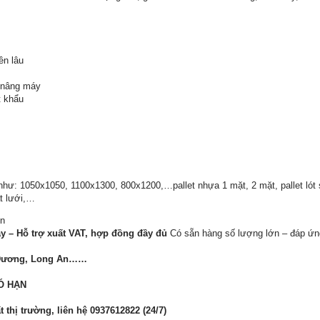
ền lâu
e nâng máy
t khẩu
hư: 1050x1050, 1100x1300, 800x1200,…pallet nhựa 1 mặt, 2 mặt, pallet lót s
ặt lưới,…
ớn
y – Hỗ trợ xuất VAT, hợp đồng đầy đủ
Có sẵn hàng số lượng lớn – đáp ứn
h Dương, Long An……
Ó HẠN
 thị trường, liên hệ 0937612822 (24/7)