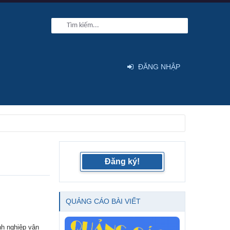
ĐĂNG NHẬP
Đăng ký!
QUẢNG CÁO BÀI VIẾT
nh nghiệp vận