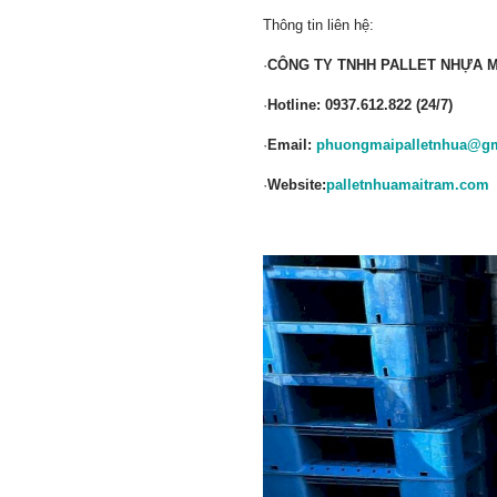
Thông tin liên hệ:
·
CÔNG TY TNHH PALLET NHỰA 
·
Hotline: 0937.612.822 (24/7)
·
Email:
phuongmaipalletnhua@g
·
Website:
palletnhuamaitram.com