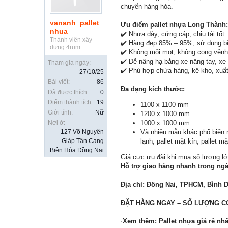
chuyển hàng hóa.
vananh_pallet
Ưu điểm pallet nhựa Long Thành:
nhua
✔️ Nhựa dày, cứng cáp, chịu tải tốt
Thành viên xây
✔️ Hàng đẹp 85% – 95%, sử dụng b
dựng 4rum
✔️ Không mối mọt, không cong vênh
✔️ Dễ nâng hạ bằng xe nâng tay, x
Tham gia ngày:
✔️ Phù hợp chứa hàng, kê kho, xuấ
27/10/25
Bài viết:
86
Đa dạng kích thước:
Đã được thích:
0
Điểm thành tích:
19
1100 x 1100 mm
Giới tính:
Nữ
1200 x 1000 mm
Nơi ở:
1000 x 1000 mm
127 Võ Nguyên
Và nhiều mẫu khác phổ biến n
Giáp Tân Cang
lạnh, pallet mặt kín, pallet m
Biên Hòa Đồng Nai
Giá cực ưu đãi khi mua số lượng l
Hỗ trợ giao hàng nhanh trong ngà
Địa chỉ: Đồng Nai, TPHCM, Bìn
ĐẶT HÀNG NGAY – SỐ LƯỢNG C
·
Xem thêm: Pallet nhựa giá rẻ nhất