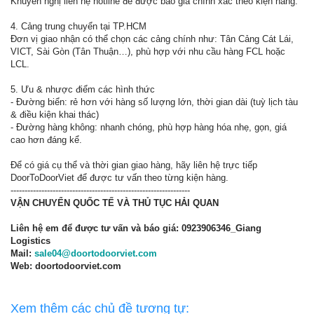
Khuyến nghị liên hệ hotline để được báo giá chính xác theo kiện hàng.
4. Cảng trung chuyển tại TP.HCM
Đơn vị giao nhận có thể chọn các cảng chính như: Tân Cảng Cát Lái,
VICT, Sài Gòn (Tân Thuận…), phù hợp với nhu cầu hàng FCL hoặc
LCL.
5. Ưu & nhược điểm các hình thức
- Đường biển: rẻ hơn với hàng số lượng lớn, thời gian dài (tuỳ lịch tàu
& điều kiện khai thác)
- Đường hàng không: nhanh chóng, phù hợp hàng hóa nhẹ, gọn, giá
cao hơn đáng kể.
Để có giá cụ thể và thời gian giao hàng, hãy liên hệ trực tiếp
DoorToDoorViet để được tư vấn theo từng kiện hàng.
----------------------------------------------------------------
VẬN CHUYỂN QUỐC TẾ VÀ THỦ TỤC HẢI QUAN
Liên hệ em để được tư vấn và báo giá: 0923906346_Giang
Logistics
Mail:
sale04@doortodoorviet.com
Web: doortodoorviet.com
Xem thêm các chủ đề tương tự: