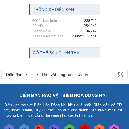
THỐNG KÊ DIỄN ĐÀN
Đề tài thảo luận:
238,711
Bài viết:
254,143
Thành viên:
84,242
Thành viên mới nhất:
Sunwin168one
CÓ THỂ BẠN QUAN TÂM
Diễn đàn
...
Rao vặt tổng hợp - Uy tín - Miễn phí
DIỄN ĐÀN RAO VẶT BIÊN HÒA ĐỒNG NAI
Diễn đàn rao vặt Biên Hòa Đồng Nai
hiệu quả nhất.
Diễn đàn
có PR
tốt, index nhanh, đầy đủ các lĩnh vực cho thành viên
rao vặt
tại thị
trường Biên Hòa, Đồng Nai cũng như các tỉnh lân cận.