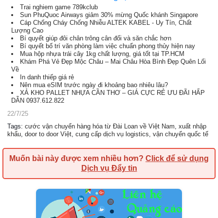
Trai nghiem game 789kclub
Sun PhuQuoc Airways giảm 30% mừng Quốc khánh Singapore
Cáp Chống Cháy Chống Nhiễu ALTEK KABEL - Uy Tín, Chất
Lượng Cao
Bí quyết giúp đôi chân trông cân đối và săn chắc hơn
Bí quyết bố trí văn phòng làm việc chuẩn phong thủy hiện nay
Mua hộp nhựa trái cây 1kg chất lượng, giá tốt tại TP.HCM
Khám Phá Vẻ Đẹp Mộc Châu – Mai Châu Hòa Bình Đẹp Quên Lối
Về
In danh thiếp giá rẻ
Nên mua eSIM trước ngày đi khoảng bao nhiêu lâu?
XẢ KHO PALLET NHỰA CẦN THƠ – GIÁ CỰC RẺ ƯU ĐÃI HẤP
DẪN 0937.612.822
22/7/25
Tags
:
cước vận chuyển hàng hóa từ Đài Loan về Việt Nam
,
xuất nhập
khẩu
,
door to door Việt
,
cung cấp dịch vụ logistics
,
vận chuyển quốc tế
Muốn bài này được xem nhiều hơn?
Click để sử dụng
Dịch vụ Đẩy tin