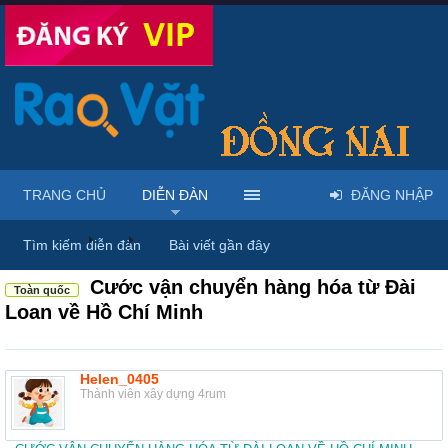
TRANG CHỦ
DIỄN ĐÀN
ĐĂNG NHẬP
Diễn đàn
...
Rao vặt tổng hợp - Uy tín - Miễn phí
Tìm kiếm diễn đàn
Bài viết gần đây
Cước vận chuyển hàng hóa từ Đài
Toàn quốc
Loan về Hồ Chí Minh
Helen_0405
Thành viên xây dựng 4rum