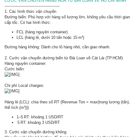
CƯỚC VẬN CHUYỂN HÀNG HÓA TỪ ĐÀI LOAN VỀ HỒ CHÍ MINH
---------------------------------------------
1. Các hình thức vận chuyển
Đường biển: Phù hợp với hàng số lượng lớn, không yêu cầu thời gian
cấp tốc. Có hai hình thức:
FCL (hàng nguyên container)
LCL (hàng lẻ, dưới 10 tấn hoặc 15 m³)
Đường hàng không: Dành cho lô hàng nhỏ, cần giao nhanh.
2. Cước vận chuyển đường biển từ Đài Loan về Cát Lái (TP.HCM)
Hàng nguyên container:
Cước biển:
Chi phí Local charges:
Hàng lẻ (LCL): chia theo số RT (Revenue Ton = max(trọng lượng (tấn),
thể tích (m³)))
1–5 RT: khoảng 1 USD/RT
5 RT: khoảng 3 USD/RT
3. Cước vận chuyển đường không