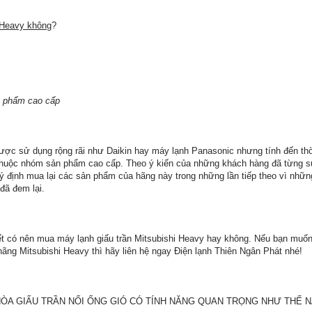
 Heavy không
?
n phẩm cao cấp
ược sử dụng rộng rãi như Daikin hay máy lạnh Panasonic nhưng tính đến thời
 thuộc nhóm sản phẩm cao cấp. Theo ý kiến của những khách hàng đã từng 
 định mua lại các sản phẩm của hãng này trong những lần tiếp theo vì những
đã đem lại.
iết có nên mua máy lạnh giấu trần Mitsubishi Heavy hay không. Nếu bạn muốn 
ãng Mitsubishi Heavy thì hãy liên hệ ngay Điện lạnh Thiên Ngân Phát nhé!
ÒA GIẤU TRẦN NỐI ỐNG GIÓ CÓ TÍNH NĂNG QUAN TRỌNG NHƯ THẾ N