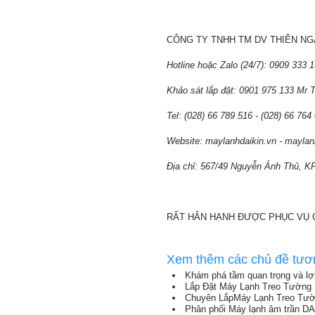
CÔNG TY TNHH TM DV THIÊN N
Hotline hoặc Zalo (24/7): 0909 333
Khảo sát lắp đặt: 0901 975 133 Mr 
Tel: (028) 66 789 516 - (028) 66 764
Website: maylanhdaikin.vn - mayla
Địa chỉ: 567/49 Nguyễn Ảnh Thủ, K
RẤT HÂN HẠNH ĐƯỢC PHỤC VỤ 
Xem thêm các chủ đề tươ
Khám phá tầm quan trọng và lợi
Lắp Đặt Máy Lạnh Treo Tường
Chuyên LắpMáy Lạnh Treo Tườ
Phân phối Máy lạnh âm trần DAIKI