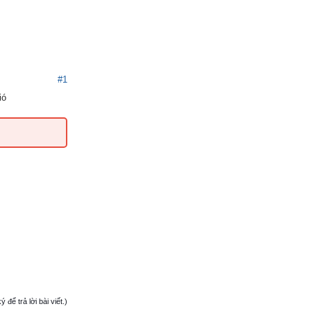
#1
ió
ể trả lời bài viết.)