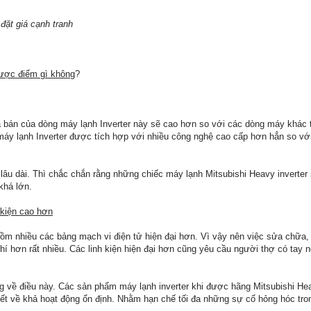
đặt giá cạnh tranh
hược điểm gì không
?
á bán của dòng máy lạnh Inverter này sẽ cao hơn so với các dòng máy khác t
 máy lạnh Inverter được tích hợp với nhiều công nghệ cao cấp hơn hẳn so v
 lâu dài. Thì chắc chắn rằng những chiếc máy lạnh Mitsubishi Heavy inverter
khá lớn.
 kiện cao hơn
ồm nhiều các bảng mạch vi điện tử hiện đại hơn. Vì vậy nên việc sửa chữa, 
hí hơn rất nhiều. Các linh kiện hiện đại hơn cũng yêu cầu người thợ có tay 
ng về điều này. Các sản phẩm máy lạnh inverter khi được hãng Mitsubishi Hea
iết về khả hoạt động ổn định. Nhằm hạn chế tối đa những sự cố hỏng hóc tro