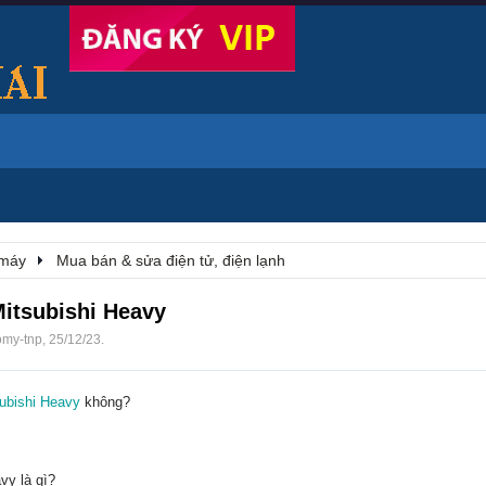
 máy
Mua bán & sửa điện tử, điện lạnh
Mitsubishi Heavy
omy-tnp
,
25/12/23
.
subishi Heavy
không?
vy là gì
?