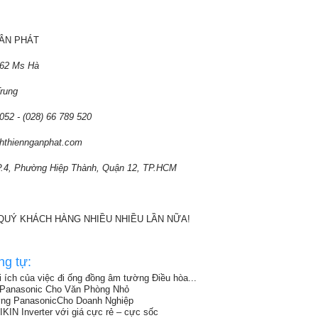
GÂN PHÁT
 162 Ms Hà
Trung
 052 - (028) 66 789 520
nhthiennganphat.com
P.4, Phường Hiệp Thành, Quận 12, TP.HCM
QUÝ KHÁCH HÀNG NHIỀU NHIỀU LẦN NỮA!
ng tự:
 ích của việc đi ống đồng âm tường Điều hòa...
 Panasonic Cho Văn Phòng Nhỏ
ng PanasonicCho Doanh Nghiệp
N Inverter với giá cực rẻ – cực sốc