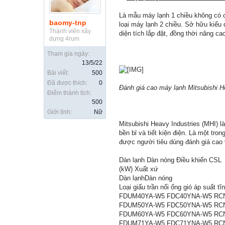
Là mẫu máy lạnh 1 chiều không có c
baomy-tnp
loại máy lạnh 2 chiều. Sở hữu kiểu
Thành viên xây
diện tích lắp đặt, đồng thời nâng c
dựng 4rum
Tham gia ngày:
13/5/22
Bài viết:
500
Đã được thích:
0
Đánh giá cao máy lạnh Mitsubishi 
Điểm thành tích:
500
Giới tính:
Nữ
Mitsubishi Heavy Industries (MHI) l
bền bỉ và tiết kiện điện. Là một t
được người tiêu dùng đánh giá cao
Dàn lạnh Dàn nóng Điều khiển CSL
(kW) Xuất xứ
Dàn lạnhDàn nóng
Loại giấu trần nối ống gió áp suất tĩ
FDUM40YA-W5 FDC40YNA-W5 RCN-K
FDUM50YA-W5 FDC50YNA-W5 RCN-K
FDUM60YA-W5 FDC60YNA-W5 RCN-K
FDUM71YA-W5 FDC71YNA-W5 RCN-K