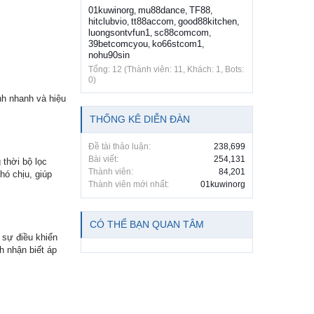
01kuwinorg
mu88dance
TF88
,
,
,
hitclubvio
tt88accom
good88kitchen
,
,
,
luongsontvfun1
sc88comcom
,
,
39betcomcyou
ko66stcom1
,
,
nohu90sin
Tổng: 12 (Thành viên: 11, Khách: 1, Bots:
0)
nh nhanh và hiệu
THỐNG KÊ DIỄN ĐÀN
Đề tài thảo luận:
238,699
Bài viết:
254,131
 thời bộ lọc
Thành viên:
84,201
hó chịu, giúp
Thành viên mới nhất:
01kuwinorg
CÓ THỂ BẠN QUAN TÂM
 sự điều khiển
h nhận biết áp