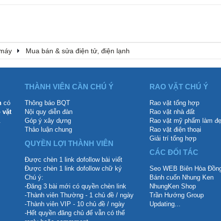
 máy
Mua bán & sửa điện tử, điện lạnh
THÀNH VIÊN CẦN CHÚ Ý
RAO VẶT CHÚ Ý
n
có
Thông báo BQT
Rao vặt tổng hợp
 vặt
Nội quy diễn đàn
Rao vặt nhà đất
.
Góp ý xây dựng
Rao vặt mỹ phẩm làm đ
Thảo luận chung
Rao vặt điện thoại
Giải trí tổng hợp
QUYỀN LỢI THÀNH VIÊN
CÁC ĐỐI TÁC
Được chèn 1 link dofollow bài viết
Được chèn 1 link dofollow chữ ký
Seo WEB Biên Hòa Đồng
Chú ý:
Bánh cuốn Nhung Ken
-Đăng 3 bài mới có quyền chèn link
NhungKen Shop
-Thành viên Thường - 1 chủ đề / ngày
Trần Hướng Group
-Thành viên VIP - 10 chủ đề / ngày
Updating...
-Hết quyền đăng chủ để vẫn có thể