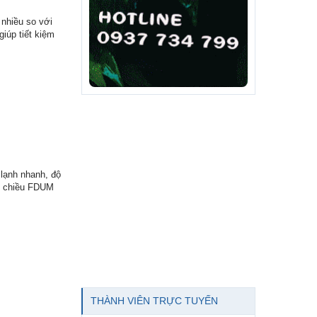
 nhiều so với
iúp tiết kiệm
 lạnh nhanh, độ
ột chiều FDUM
THÀNH VIÊN TRỰC TUYẾN