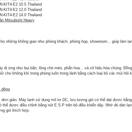
KIT4-E2 10.5 Thailand
KIT4-E2 12.0 Thailand
KIT4-E2 14.0 Thailand
rần Mitsubishi Heavy
 cho những không gian như phòng khách, phòng họp, showroom... giúp làm lạ
gây dị ứng như bụi bẩn, lông chó mèo, phấn hoa... và vô hiệu hóa chúng. Đồng
giữ cho không khí trong phòng luôn trong lành bằng cách loại bỏ các mùi hôi k
ự động
 đơn giản. Máy lạnh sử dụng mô tơ DC, lưu lượng gió có thể đạt được bằng
ó thể được điều chỉnh bằng nút E.S.P trên bộ điều khiển dây. Nhờ đó dàn lạn
ợng gió thích hợp.