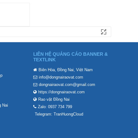
LIÊN HỆ QUẢNG CÁO BANNER &
TEXTLINK
Biên Hòa, Đồng Nai, Việt Nam
ẹp
info@dongnairaovat.com
dongnairaovat.com@gmail.com
https://dongnairaovat.com
Rao vặt Đồng Nai
 Nai
Zalo: 0937 734 799
Telegram: TranHuongCloud