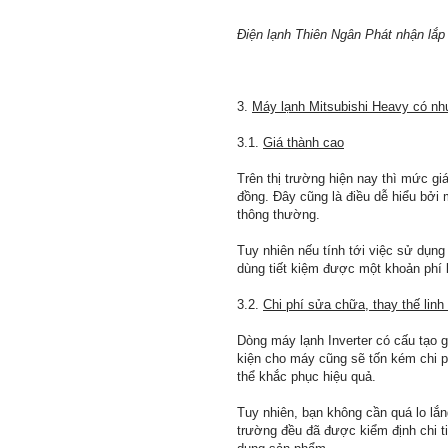
Điện lạnh Thiên Ngân Phát nhận lắp 
3.
Máy lạnh Mitsubishi Heavy có n
3.1.
Giá thành cao
Trên thị trường hiện nay thì mức gi
đồng. Đây cũng là điều dễ hiểu bởi
thông thường.
Tuy nhiên nếu tính tới việc sử dụng
dùng tiết kiệm được một khoản phí 
3.2.
Chi phí sửa chữa, thay thế linh
Dòng máy lạnh Inverter có cấu tạo g
kiện cho máy cũng sẽ tốn kém chi p
thể khắc phục hiệu quả.
Tuy nhiên, bạn không cần quá lo lắ
trường đều đã được kiểm định chi t