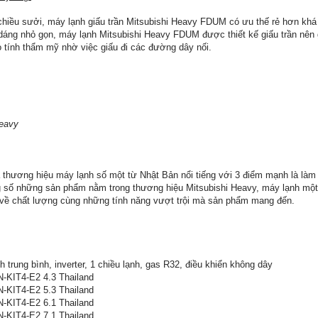
hiều sưởi, máy lạnh giấu trần Mitsubishi Heavy FDUM có ưu thế rẻ hơn khá
 dáng nhỏ gọn, máy lạnh Mitsubishi Heavy FDUM được thiết kế giấu trần nên g
ao tính thẩm mỹ nhờ việc giấu đi các đường dây nối.
Heavy
à thương hiệu máy lạnh số một từ Nhật Bản nổi tiếng với 3 điểm mạnh là làm
rong số những sản phẩm nằm trong thương hiệu Mitsubishi Heavy, máy lạnh m
 về chất lượng cùng những tính năng vượt trội mà sản phẩm mang đến.
nh trung bình, inverter, 1 chiều lạnh, gas R32, điều khiển không dây
IT4-E2 4.3 Thailand
IT4-E2 5.3 Thailand
IT4-E2 6.1 Thailand
IT4-E2 7.1 Thailand