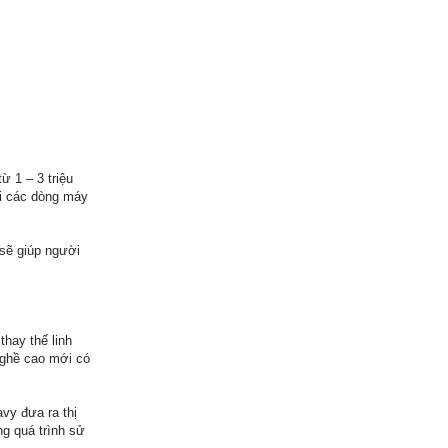
ừ 1 – 3 triệu
ới các dòng máy
 sẽ giúp người
thay thế linh
nghề cao mới có
vy đưa ra thị
ng quá trình sử