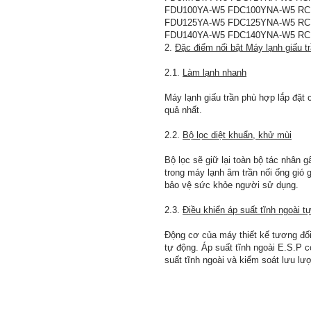
FDU100YA-W5 FDC100YNA-W5 RCN-
FDU125YA-W5 FDC125YNA-W5 RCN-
FDU140YA-W5 FDC140YNA-W5 RCN-
2.
Đặc điểm nổi bật Máy lạnh giấu t
2.1.
Làm lạnh nhanh
Máy lạnh giấu trần phù hợp lắp đặt
quả nhất.
2.2.
Bộ lọc diệt khuẩn, khử mùi
Bộ lọc sẽ giữ lại toàn bộ tác nhân 
trong máy lạnh âm trần nối ống gió 
bảo vệ sức khỏe người sử dụng.
2.3.
Điều khiển áp suất tĩnh ngoài t
Động cơ của máy thiết kế tương đối
tự động. Áp suất tĩnh ngoài E.S.P c
suất tĩnh ngoài và kiểm soát lưu lư