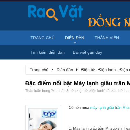
TRANG CHỦ
DIỄN ĐÀN
THÀNH VIÊN
Tìm kiếm diễn đàn
Bài viết gần đây
Trang chủ
Diễn đàn
Điện tử - Điện lạnh - Điện
Đặc điểm nổi bật Máy lạnh giấu trần 
Thảo luận trong '
Mua bán & sửa điện tử, điện lạnh
' bắt đầu bởi
ba
Có nên mua
máy lạnh giấu trần Mit
1.
Máy lạnh giấu trần Mitsubishi Hea