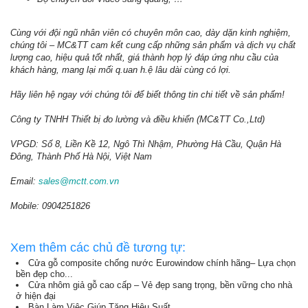
Cùng với đội ngũ nhân viên có chuyên môn cao, dày dặn kinh nghiệm,
chúng tôi – MC&TT cam kết cung cấp những sản phẩm và dịch vụ chất
lượng cao, hiệu quả tốt nhất, giá thành hợp lý đáp ứng nhu cầu của
khách hàng, mang lại mối q.uan h.ệ lâu dài cùng có lợi.
Hãy liên hệ ngay với chúng tôi để biết thông tin chi tiết về sản phẩm!
Công ty TNHH Thiết bị đo lường và điều khiển (MC&TT Co.,Ltd)
VPGD: Số 8, Liền Kề 12, Ngô Thì Nhậm, Phường Hà Cầu, Quận Hà
Đông, Thành Phố Hà Nội, Việt Nam
Email:
sales@mctt.com.vn
Mobile: 0904251826
Xem thêm các chủ đề tương tự:
Cửa gỗ composite chống nước Eurowindow chính hãng– Lựa chọn
bền đẹp cho...
Cửa nhôm giả gỗ cao cấp – Vẻ đẹp sang trọng, bền vững cho nhà
ở hiện đại
Bàn Làm Việc Giúp Tăng Hiệu Suất