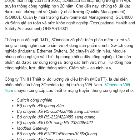
Được thành lập vào năm 2001, 3Onedata đã hoạt động trong lĩnh vực
truyền thông công nghiệp hơn 20 năm. Cho đến nay, chúng tôi đã đạt
được các chứng chỉ về Quản lý chất lượng (Quality Management)
ISO9001, Quản lý môi trường (Environmental Management) ISO14000
và Đánh giá an toàn và sức khỏe nghề nghiệp (Occupational Health and
Safety Assessment) OHSAS18001.
Thông qua đội ngũ R&D , 3Onedata đã phát triển phần mềm tự có và
tung ra hàng nghìn sản phẩm với 4 dòng sản phẩm chính: Switch công
nghiệp (Industrial Ethernet Switch), Bộ chuyển đổi tín hiệu, Module
nhúng công nghiệp và Thiết bị mạng không dây công nghiệp. Các sản
phẩm đã được sử dụng rộng rãi trong các lĩnh vực như: Tự động hóa
công nghiệp, lưới điện thông minh, Giám sát – an ninh, v.v.
Công ty TNHH Thiết bị đo lường và điều khiển (MC&TT), là đại diện
phân phối của hãng 3Onedata tại thị trường Việt Nam.
3Onedata Việt
Nam
chuyên cung cấp các thiết bị mạng truyền thông công nghiệp như:
Switch công nghiệp
Bộ chuyển đổi quang điện
Bộ chuyển đổi RS-232/422/485 sang Ethernet
Bộ chuyển đổi RS-232/422/485 sang quang
Bộ chuyển đổi USB sang RS-232/485/422
Modbus Gateway
Bộ chuyển đổi E1/FE1/Ethernet/V.35/Quang
Bộ chuyển đổi Video sang quang, …