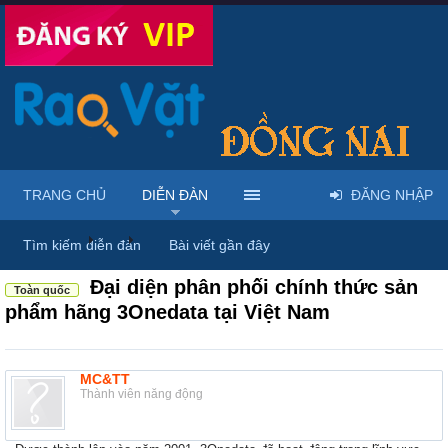
TRANG CHỦ
DIỄN ĐÀN
ĐĂNG NHẬP
Diễn đàn
...
Rao vặt tổng hợp - Uy tín - Miễn phí
Tìm kiếm diễn đàn
Bài viết gần đây
Đại diện phân phối chính thức sản
Toàn quốc
phẩm hãng 3Onedata tại Việt Nam
MC&TT
Thành viên năng động