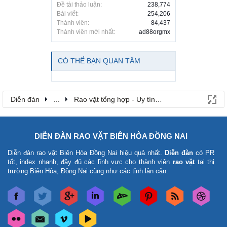
Đề tài thảo luận:
238,774
Bài viết:
254,206
Thành viên:
84,437
Thành viên mới nhất:
ad88orgmx
CÓ THỂ BẠN QUAN TÂM
Diễn đàn
...
Rao vặt tổng hợp - Uy tín - Miễn phí
DIỄN ĐÀN RAO VẶT BIÊN HÒA ĐỒNG NAI
Diễn đàn rao vặt Biên Hòa Đồng Nai
hiệu quả nhất.
Diễn đàn
có PR
tốt, index nhanh, đầy đủ các lĩnh vực cho thành viên
rao vặt
tại thị
trường Biên Hòa, Đồng Nai cũng như các tỉnh lân cận.