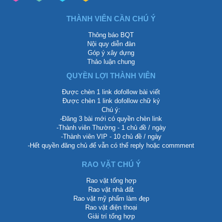
THÀNH VIÊN CẦN CHÚ Ý
Thông báo BQT
Nội quy diễn đàn
Góp ý xây dựng
Thảo luận chung
QUYỀN LỢI THÀNH VIÊN
Được chèn 1 link dofollow bài viết
Được chèn 1 link dofollow chữ ký
Chú ý:
-Đăng 3 bài mới có quyền chèn link
-Thành viên Thường - 1 chủ đề / ngày
-Thành viên VIP - 10 chủ đề / ngày
-Hết quyền đăng chủ để vẫn có thể reply hoặc commment
RAO VẶT CHÚ Ý
Rao vặt tổng hợp
Rao vặt nhà đất
Rao vặt mỹ phẩm làm đẹp
Rao vặt điện thoại
Giải trí tổng hợp