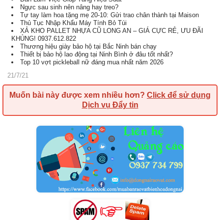
Ngực sau sinh nên nâng hay treo?
Tự tay làm hoa tặng mẹ 20-10: Gửi trao chân thành tại Maison
Thủ Tục Nhập Khẩu Máy Tính Bỏ Túi
XẢ KHO PALLET NHỰA CŨ LONG AN – GIÁ CỰC RẺ, ƯU ĐÃI
KHỦNG! 0937.612.822
Thương hiệu giày bảo hộ tại Bắc Ninh bán chạy
Thiết bị bảo hộ lao động tại Ninh Bình ở đâu tốt nhất?
Top 10 vợt pickleball nữ đáng mua nhất năm 2026
21/7/21
Muốn bài này được xem nhiều hơn?
Click để sử dụng
Dịch vụ Đẩy tin