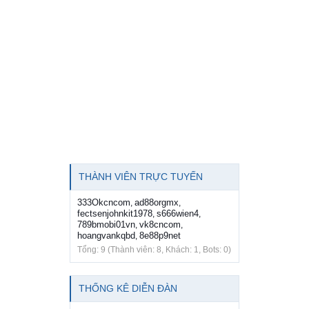
THÀNH VIÊN TRỰC TUYẾN
333Okcncom
ad88orgmx
,
,
fectsenjohnkit1978
s666wien4
,
,
789bmobi01vn
vk8cncom
,
,
hoangvankqbd
8e88p9net
,
Tổng: 9 (Thành viên: 8, Khách: 1, Bots: 0)
THỐNG KÊ DIỄN ĐÀN