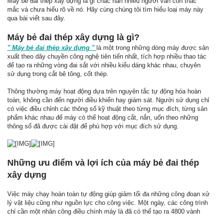
Máy bẻ đai thép xây dựng là gì chắc hẳn nhiều người vẫn còn thắc
mắc và chưa hiểu rõ về nó. Hãy cùng chúng tôi tìm hiểu loại máy này
qua bài viết sau đây.
Máy bẻ đai thép xây dựng là gì?
" Máy bẻ đai thép xây dựng "
là một trong những dòng máy được sản
xuất theo dây chuyền công nghệ tiên tiến nhất, tích hợp nhiều thao tác
để tạo ra những vòng đai sắt với nhiều kiểu dáng khác nhau, chuyên
sử dụng trong cắt bê tông, cốt thép.
Thông thường máy hoạt động dựa trên nguyên tắc tự động hóa hoàn
toàn, không cần đến người điều khiển hay giám sát. Người sử dụng chỉ
có việc điều chỉnh các thông số kỹ thuật theo từng mục đích, từng sản
phẩm khác nhau để máy có thể hoạt động cắt, nắn, uốn theo những
thông số đã được cài đặt để phù hợp với mục đích sử dụng.
Những ưu điểm và lợi ích của máy bẻ đai thép
xây dựng
Việc máy chạy hoàn toàn tự động giúp giảm tối đa những công đoạn xử
lý vật liệu cũng như nguồn lực cho công việc. Một ngày, các công trình
chỉ cần một nhân công điều chính máy là đã có thể tạo ra 4800 vành