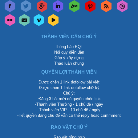
THÀNH VIÊN CẦN CHÚ Ý
Thông báo BQT
Nội quy diễn đàn
Góp ý xây dựng
Thảo luận chung
QUYỀN LỢI THÀNH VIÊN
Được chèn 1 link dofollow bài viết
Được chèn 1 link dofollow chữ ký
Chú ý:
-Đăng 3 bài mới có quyền chèn link
-Thành viên Thường - 1 chủ đề / ngày
-Thành viên VIP - 10 chủ đề / ngày
-Hết quyền đăng chủ để vẫn có thể reply hoặc commment
RAO VẶT CHÚ Ý
Rao vặt tổng hợp