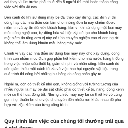
đai thay vì lúc trước phải thuê đến 8 người thì mới hoàn thành công
việc với tiến độ này.
Bên cạnh đó khi sử dụng máy bẻ đai thép xây dựng, các đơn vị thi
công hay các nhà thầu còn làm cho những đơn bị này chiếm được
niềm tin và uy tín đối với khách hàng. Bởi vì khi sử dụng một loại máy
móc công nghệ cao, tự động hóa và hiện đại sẽ tạo cho khách hàng
một niềm tin rằng đơn vị này có tính chuyên nghiệp cao vì con người
không thể làm đúng khuôn mẫu bằng máy móc.
Chính vì vậy các nhà thầu sử dụng loại máy này cho xây dựng, công
trình còn nhằm mục đích góp phần tiết kiềm cho nhà nước hàng tỉ đồng
trong việc nhập siêu thiết bị, giảm chi phí và nhân công. Bên cạnh đó
còn giảm thiểu một cách tối đa về việc hao hụt nguyên vật liệu trong
quá trình thi công bởi những hư hỏng do công nhân gây ra.
Ngoài ra
,
còn có thiết kế nhỏ gọn, không giống với tưởng tượng của
nhiều người là máy bẻ đai sắt chắc phải có thiết kế to, nặng, cồng kềnh
mới có thể hoạt động tốt. Nhưng chiếc máy này lại có thiết kế vô cùng
gọn nhẹ, thuận lợi cho việc di chuyển đến nhiều nơi khác nhau để phù
hợp với đặc điểm của từng công trình.
Quy trình làm việc của chúng tôi thường trải qua