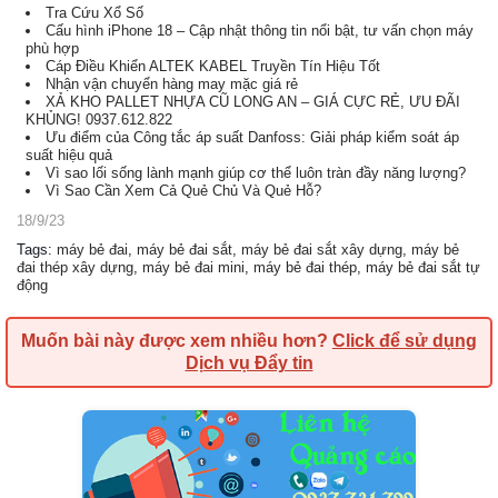
Tra Cứu Xổ Số
Cấu hình iPhone 18 – Cập nhật thông tin nổi bật, tư vấn chọn máy
phù hợp
Cáp Điều Khiển ALTEK KABEL Truyền Tín Hiệu Tốt
Nhận vận chuyển hàng may mặc giá rẻ
XẢ KHO PALLET NHỰA CŨ LONG AN – GIÁ CỰC RẺ, ƯU ĐÃI
KHỦNG! 0937.612.822
Ưu điểm của Công tắc áp suất Danfoss: Giải pháp kiểm soát áp
suất hiệu quả
Vì sao lối sống lành mạnh giúp cơ thể luôn tràn đầy năng lượng?
Vì Sao Cần Xem Cả Quẻ Chủ Và Quẻ Hỗ?
18/9/23
Tags
:
máy bẻ đai
,
máy bẻ đai sắt
,
máy bẻ đai sắt xây dựng
,
máy bẻ
đai thép xây dựng
,
máy bẻ đai mini
,
máy bẻ đai thép
,
máy bẻ đai sắt tự
động
Muốn bài này được xem nhiều hơn?
Click để sử dụng
Dịch vụ Đẩy tin