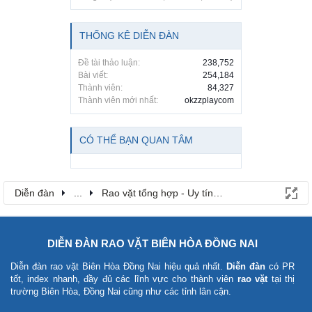
THỐNG KÊ DIỄN ĐÀN
Đề tài thảo luận:
238,752
Bài viết:
254,184
Thành viên:
84,327
Thành viên mới nhất:
okzzplaycom
CÓ THỂ BẠN QUAN TÂM
Diễn đàn
...
Rao vặt tổng hợp - Uy tín - Miễn phí
DIỄN ĐÀN RAO VẶT BIÊN HÒA ĐỒNG NAI
Diễn đàn rao vặt Biên Hòa Đồng Nai
hiệu quả nhất.
Diễn đàn
có PR
tốt, index nhanh, đầy đủ các lĩnh vực cho thành viên
rao vặt
tại thị
trường Biên Hòa, Đồng Nai cũng như các tỉnh lân cận.