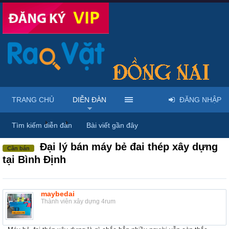
TRANG CHỦ
DIỄN ĐÀN
ĐĂNG NHẬP
Diễn đàn
...
Rao vặt tổng hợp - Uy tín - Miễn phí
Tìm kiếm diễn đàn
Bài viết gần đây
Đại lý bán máy bẻ đai thép xây dựng
Cần bán
tại Bình Định
maybedai
Thành viên xây dựng 4rum