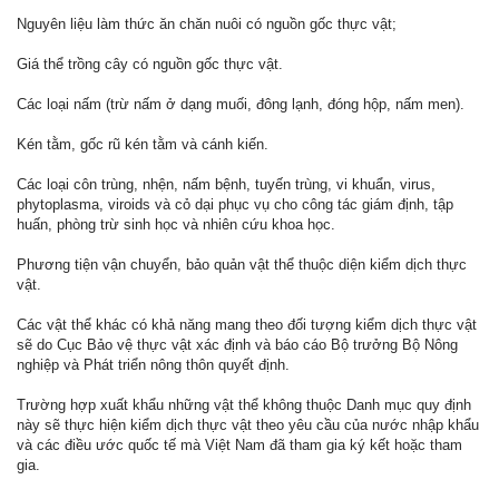
Nguyên liệu làm thức ăn chăn nuôi có nguồn gốc thực vật;
Giá thể trồng cây có nguồn gốc thực vật.
Các loại nấm (trừ nấm ở dạng muối, đông lạnh, đóng hộp, nấm men).
Kén tằm, gốc rũ kén tằm và cánh kiến.
Các loại côn trùng, nhện, nấm bệnh, tuyến trùng, vi khuẩn, virus,
phytoplasma, viroids và cỏ dại phục vụ cho công tác giám định, tập
huấn, phòng trừ sinh học và nhiên cứu khoa học.
Phương tiện vận chuyển, bảo quản vật thể thuộc diện kiểm dịch thực
vật.
Các vật thể khác có khả năng mang theo đối tượng kiểm dịch thực vật
sẽ do Cục Bảo vệ thực vật xác định và báo cáo Bộ trưởng Bộ Nông
nghiệp và Phát triển nông thôn quyết định.
Trường hợp xuất khẩu những vật thể không thuộc Danh mục quy định
này sẽ thực hiện kiểm dịch thực vật theo yêu cầu của nước nhập khẩu
và các điều ước quốc tế mà Việt Nam đã tham gia ký kết hoặc tham
gia.