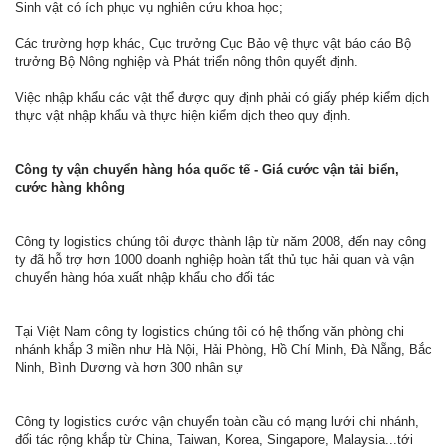
Sinh vật có ích phục vụ nghiên cứu khoa học;
Các trường hợp khác, Cục trưởng Cục Bảo vệ thực vật báo cáo Bộ
trưởng Bộ Nông nghiệp và Phát triển nông thôn quyết định.
Việc nhập khẩu các vật thể được quy định phải có giấy phép kiểm dịch
thực vật nhập khẩu và thực hiện kiểm dịch theo quy định.
Công ty vận chuyển hàng hóa quốc tế - Giá cước vận tải biển,
cước hàng không
Công ty logistics chúng tôi được thành lập từ năm 2008, đến nay công
ty đã hỗ trợ hơn 1000 doanh nghiệp hoàn tất thủ tục hải quan và vận
chuyển hàng hóa xuất nhập khẩu cho đối tác
Tại Việt Nam công ty logistics chúng tôi có hệ thống văn phòng chi
nhánh khắp 3 miền như Hà Nội, Hải Phòng, Hồ Chí Minh, Đà Nẵng, Bắc
Ninh, Bình Dương và hơn 300 nhân sự
Công ty logistics cước vận chuyển toàn cầu có mạng lưới chi nhánh,
đối tác rộng khắp từ China, Taiwan, Korea, Singapore, Malaysia...tới