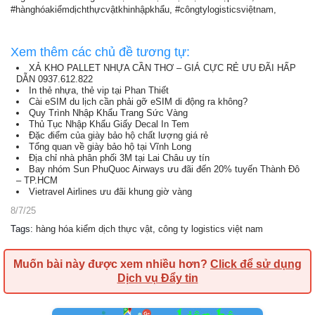
#hànghóakiểmdịchthựcvậtkhinhậpkhẩu, #côngtylogisticsviệtnam,
Xem thêm các chủ đề tương tự:
XẢ KHO PALLET NHỰA CẦN THƠ – GIÁ CỰC RẺ ƯU ĐÃI HẤP
DẪN 0937.612.822
In thẻ nhựa, thẻ vip tại Phan Thiết
Cài eSIM du lịch cần phải gỡ eSIM di động ra không?
Quy Trình Nhập Khẩu Trang Sức Vàng
Thủ Tục Nhập Khẩu Giấy Decal In Tem
Đặc điểm của giày bảo hộ chất lượng giá rẻ
Tổng quan về giày bảo hộ tại Vĩnh Long
Địa chỉ nhà phân phối 3M tại Lai Châu uy tín
Bay nhóm Sun PhuQuoc Airways ưu đãi đến 20% tuyến Thành Đô
– TP.HCM
Vietravel Airlines ưu đãi khung giờ vàng
8/7/25
Tags
:
hàng hóa kiểm dịch thực vật
,
công ty logistics việt nam
Muốn bài này được xem nhiều hơn?
Click để sử dụng
Dịch vụ Đẩy tin