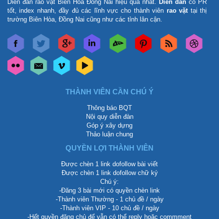
Diễn đàn rao vặt Biên Hòa Đồng Nai
hiệu quả nhất.
Diễn đàn
có PR
tốt, index nhanh, đầy đủ các lĩnh vực cho thành viên
rao vặt
tại thị
trường Biên Hòa, Đồng Nai cũng như các tỉnh lân cận.
THÀNH VIÊN CẦN CHÚ Ý
Thông báo BQT
Nội quy diễn đàn
Góp ý xây dựng
Thảo luận chung
QUYỀN LỢI THÀNH VIÊN
Được chèn 1 link dofollow bài viết
Được chèn 1 link dofollow chữ ký
Chú ý:
-Đăng 3 bài mới có quyền chèn link
-Thành viên Thường - 1 chủ đề / ngày
-Thành viên VIP - 10 chủ đề / ngày
-Hết quyền đăng chủ để vẫn có thể reply hoặc commment