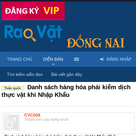
TRANG CHỦ
DIỄN ĐÀN
ĐĂNG NHẬP
Diễn đàn
...
Rao vặt tổng hợp - Uy tín - Miễn phí
Tìm kiếm diễn đàn
Bài viết gần đây
Danh sách hàng hóa phải kiểm dịch
Toàn quốc
thực vật khi Nhập Khẩu
CVC008
Thành viên xây dựng 4rum