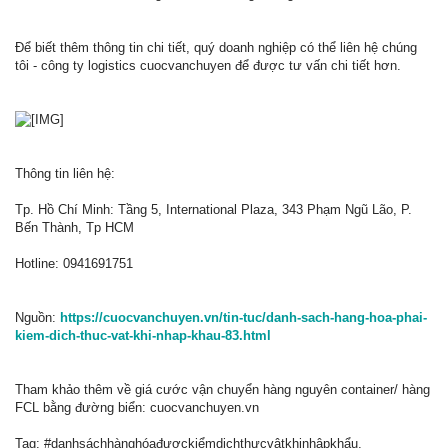
Để biết thêm thông tin chi tiết, quý doanh nghiệp có thể liên hệ chúng
tôi - công ty logistics cuocvanchuyen để được tư vấn chi tiết hơn.
Thông tin liên hệ:
Tp. Hồ Chí Minh: Tầng 5, International Plaza, 343 Phạm Ngũ Lão, P.
Bến Thành, Tp HCM
Hotline: 0941691751
Nguồn:
https://cuocvanchuyen.vn/tin-tuc/danh-sach-hang-hoa-phai-
kiem-dich-thuc-vat-khi-nhap-khau-83.html
Tham khảo thêm về giá cước vận chuyển hàng nguyên container/ hàng
FCL bằng đường biển: cuocvanchuyen.vn
Tag: #danhsáchhànghóađượckiểmdịchthựcvậtkhinhậpkhẩu,