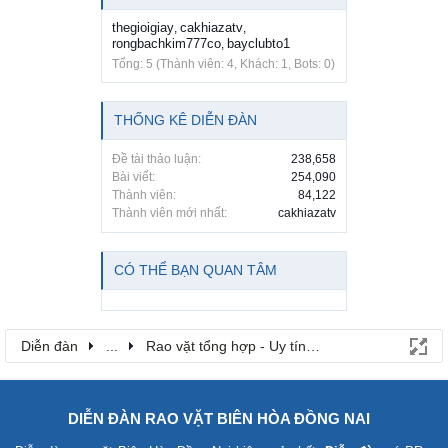
thegioigiay
cakhiazatv
,
,
rongbachkim777co
bayclubto1
,
Tổng: 5 (Thành viên: 4, Khách: 1, Bots: 0)
THỐNG KÊ DIỄN ĐÀN
Đề tài thảo luận:
238,658
Bài viết:
254,090
Thành viên:
84,122
Thành viên mới nhất:
cakhiazatv
CÓ THỂ BẠN QUAN TÂM
Diễn đàn
...
Rao vặt tổng hợp - Uy tín - Miễn phí
DIỄN ĐÀN RAO VẶT BIÊN HÒA ĐỒNG NAI