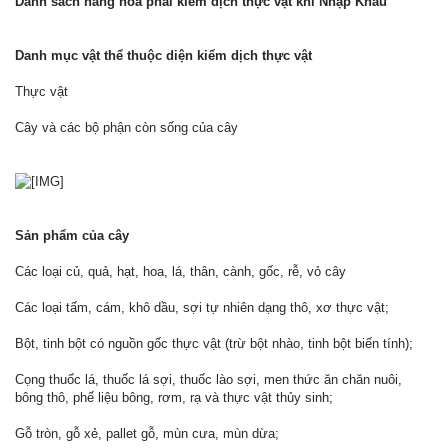
Danh sách hàng hóa phải kiểm dịch thực vật khi Nhập Khẩu
Danh mục vật thể thuộc diện kiểm dịch thực vật
Thực vật
Cây và các bộ phận còn sống của cây
Sản phẩm của cây
Các loại củ, quả, hạt, hoa, lá, thân, cành, gốc, rễ, vỏ cây
Các loại tấm, cám, khô dầu, sợi tự nhiên dạng thô, xơ thực vật;
Bột, tinh bột có nguồn gốc thực vật (trừ bột nhào, tinh bột biến tính);
Cọng thuốc lá, thuốc lá sợi, thuốc lào sợi, men thức ăn chăn nuôi,
bông thô, phế liệu bông, rơm, rạ và thực vật thủy sinh;
Gỗ tròn, gỗ xẻ, pallet gỗ, mùn cưa, mùn dừa;