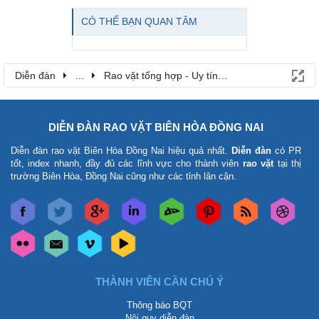
CÓ THỂ BẠN QUAN TÂM
Diễn đàn
...
Rao vặt tổng hợp - Uy tín - Miễn phí
DIỄN ĐÀN RAO VẶT BIÊN HÒA ĐỒNG NAI
Diễn đàn rao vặt Biên Hòa Đồng Nai
hiệu quả nhất.
Diễn đàn
có PR
tốt, index nhanh, đầy đủ các lĩnh vực cho thành viên
rao vặt
tại thị
trường Biên Hòa, Đồng Nai cũng như các tỉnh lân cận.
THÀNH VIÊN CẦN CHÚ Ý
Thông báo BQT
Nội quy diễn đàn