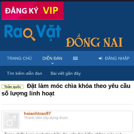
TRANG CHỦ
DIỄN ĐÀN
ĐĂNG NHẬP
Diễn đàn
...
Rao vặt tổng hợp - Uy tín - Miễn phí
Tìm kiếm diễn đàn
Bài viết gần đây
Đặt làm móc chìa khóa theo yêu cầu
Toàn quốc
số lượng linh hoạt
haianhtran97
Thành viên xây dựng 4rum