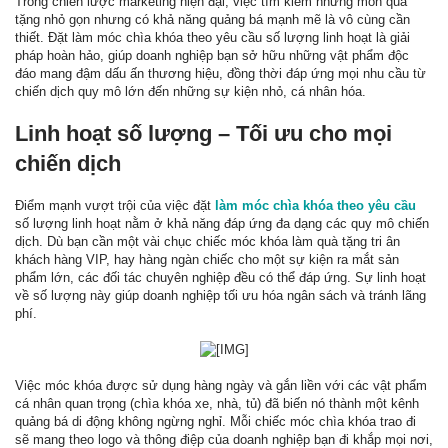
Trong chiến lược marketing hiện đại, việc tìm kiếm những món quà
tặng nhỏ gọn nhưng có khả năng quảng bá mạnh mẽ là vô cùng cần
thiết. Đặt làm móc chìa khóa theo yêu cầu số lượng linh hoạt là giải
pháp hoàn hảo, giúp doanh nghiệp bạn sở hữu những vật phẩm độc
đáo mang đậm dấu ấn thương hiệu, đồng thời đáp ứng mọi nhu cầu từ
chiến dịch quy mô lớn đến những sự kiện nhỏ, cá nhân hóa.
Linh hoạt số lượng – Tối ưu cho mọi
chiến dịch
Điểm mạnh vượt trội của việc đặt
làm móc chìa khóa theo yêu cầu
số lượng linh hoạt nằm ở khả năng đáp ứng đa dạng các quy mô chiến
dịch. Dù bạn cần một vài chục chiếc móc khóa làm quà tặng tri ân
khách hàng VIP, hay hàng ngàn chiếc cho một sự kiện ra mắt sản
phẩm lớn, các đối tác chuyên nghiệp đều có thể đáp ứng. Sự linh hoạt
về số lượng này giúp doanh nghiệp tối ưu hóa ngân sách và tránh lãng
phí.
Việc móc khóa được sử dụng hàng ngày và gắn liền với các vật phẩm
cá nhân quan trọng (chìa khóa xe, nhà, tủ) đã biến nó thành một kênh
quảng bá di động không ngừng nghỉ. Mỗi chiếc móc chìa khóa trao đi
sẽ mang theo logo và thông điệp của doanh nghiệp bạn đi khắp mọi nơi,