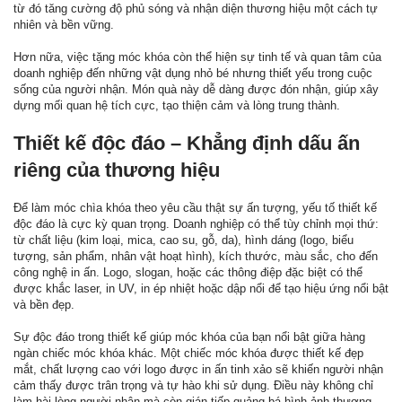
từ đó tăng cường độ phủ sóng và nhận diện thương hiệu một cách tự
nhiên và bền vững.
Hơn nữa, việc tặng móc khóa còn thể hiện sự tinh tế và quan tâm của
doanh nghiệp đến những vật dụng nhỏ bé nhưng thiết yếu trong cuộc
sống của người nhận. Món quà này dễ dàng được đón nhận, giúp xây
dựng mối quan hệ tích cực, tạo thiện cảm và lòng trung thành.
Thiết kế độc đáo – Khẳng định dấu ấn
riêng của thương hiệu
Để làm móc chìa khóa theo yêu cầu thật sự ấn tượng, yếu tố thiết kế
độc đáo là cực kỳ quan trọng. Doanh nghiệp có thể tùy chỉnh mọi thứ:
từ chất liệu (kim loại, mica, cao su, gỗ, da), hình dáng (logo, biểu
tượng, sản phẩm, nhân vật hoạt hình), kích thước, màu sắc, cho đến
công nghệ in ấn. Logo, slogan, hoặc các thông điệp đặc biệt có thể
được khắc laser, in UV, in ép nhiệt hoặc dập nổi để tạo hiệu ứng nổi bật
và bền đẹp.
Sự độc đáo trong thiết kế giúp móc khóa của bạn nổi bật giữa hàng
ngàn chiếc móc khóa khác. Một chiếc móc khóa được thiết kế đẹp
mắt, chất lượng cao với logo được in ấn tinh xảo sẽ khiến người nhận
cảm thấy được trân trọng và tự hào khi sử dụng. Điều này không chỉ
làm hài lòng người nhận mà còn gián tiếp quảng bá hình ảnh thương