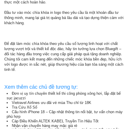
thực một cách hoàn hảo.
Đầu tư vào móc chìa khóa in logo theo yêu cầu là một khoản đầu tư
thông minh, mang lại giá trị quảng bá lâu dài và tạo dựng thiện cảm với
khách hàng.
Để đặt làm móc chìa khóa theo yêu cầu số lượng linh hoạt với chất
lượng vượt trội và thiết kế độc đáo, hãy tin tưởng lựa chọn Bluegift –
đối tác hàng đầu trong việc cung cấp giải pháp quà tặng doanh nghiệp.
Chúng tôi cam kết mang đến những chiếc móc khóa bền đẹp, hữu ích
với logo được in sắc nét, giúp thương hiệu của bạn tỏa sáng một cách
tinh tế.
Xem thêm các chủ đề tương tự:
Đơn vị uy tín chuyên thiết kế thi công phòng xông hơi, lắp đặt bể
sục jacuzzi
Vietravel Airlines ưu đãi vé mùa Thu chỉ từ 18K
Tra Cứu Xổ Số
Cấu hình iPhone 18 – Cập nhật thông tin nổi bật, tư vấn chọn máy
phù hợp
Cáp Điều Khiển ALTEK KABEL Truyền Tín Hiệu Tốt
Nhận vận chuyển hàng may mặc giá rẻ