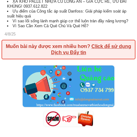
XẢ KHO PALLET NHỰA CŨ LONG AN – GIÁ CỰC RẺ, ƯU ĐÃI
KHỦNG! 0937.612.822
Ưu điểm của Công tắc áp suất Danfoss: Giải pháp kiểm soát áp
suất hiệu quả
Vì sao lối sống lành mạnh giúp cơ thể luôn tràn đầy năng lượng?
Vì Sao Cần Xem Cả Quẻ Chủ Và Quẻ Hỗ?
4/8/25
Muốn bài này được xem nhiều hơn?
Click để sử dụng
Dịch vụ Đẩy tin