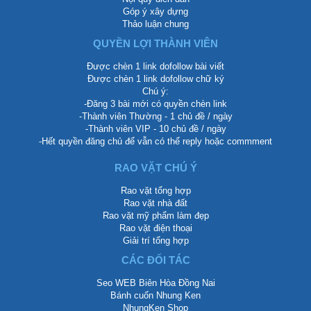
Góp ý xây dựng
Thảo luận chung
QUYỀN LỢI THÀNH VIÊN
Được chèn 1 link dofollow bài viết
Được chèn 1 link dofollow chữ ký
Chú ý:
-Đăng 3 bài mới có quyền chèn link
-Thành viên Thường - 1 chủ đề / ngày
-Thành viên VIP - 10 chủ đề / ngày
-Hết quyền đăng chủ để vẫn có thể reply hoặc commment
RAO VẶT CHÚ Ý
Rao vặt tổng hợp
Rao vặt nhà đất
Rao vặt mỹ phẩm làm đẹp
Rao vặt điện thoại
Giải trí tổng hợp
CÁC ĐỐI TÁC
Seo WEB Biên Hòa Đồng Nai
Bánh cuốn Nhung Ken
NhungKen Shop