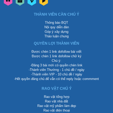
THÀNH VIÊN CẦN CHÚ Ý
Thông báo BQT
Nội quy diễn đàn
Góp ý xây dựng
Thảo luận chung
QUYỀN LỢI THÀNH VIÊN
Được chèn 1 link dofollow bài viết
Được chèn 1 link dofollow chữ ký
Chú ý:
-Đăng 3 bài mới có quyền chèn link
-Thành viên Thường - 1 chủ đề / ngày
-Thành viên VIP - 10 chủ đề / ngày
-Hết quyền đăng chủ để vẫn có thể reply hoặc commment
RAO VẶT CHÚ Ý
Rao vặt tổng hợp
Rao vặt nhà đất
Rao vặt mỹ phẩm làm đẹp
Rao vặt điện thoại