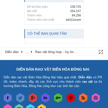
Đề tài thảo luận:
238,725
Bài viết:
254,157
Thành viên:
84,256
Thành viên mới nhất:
bd111scom
CÓ THỂ BẠN QUAN TÂM
Diễn đàn
...
Rao vặt tổng hợp - Uy tín - Miễn phí
DIỄN ĐÀN RAO VẶT BIÊN HÒA ĐỒNG NAI
Diễn đàn rao vặt Biên Hòa Đồng Nai
hiệu quả nhất.
Diễn đàn
có PR
tốt, index nhanh, đầy đủ các lĩnh vực cho thành viên
rao vặt
tại thị
trường Biên Hòa, Đồng Nai cũng như các tỉnh lân cận.