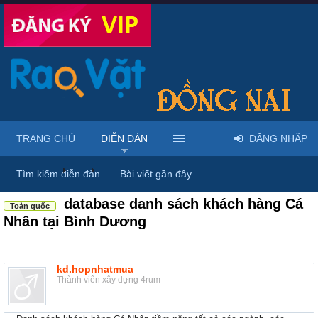
TRANG CHỦ
DIỄN ĐÀN
ĐĂNG NHẬP
Diễn đàn
...
Rao vặt tổng hợp - Uy tín - Miễn phí
Tìm kiếm diễn đàn
Bài viết gần đây
database danh sách khách hàng Cá
Toàn quốc
Nhân tại Bình Dương
kd.hopnhatmua
Thành viên xây dựng 4rum