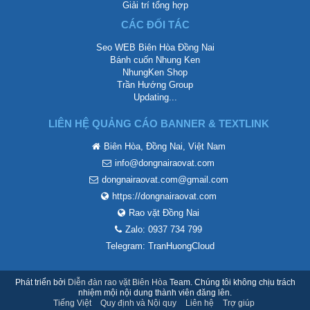
Giải trí tổng hợp
CÁC ĐỐI TÁC
Seo WEB Biên Hòa Đồng Nai
Bánh cuốn Nhung Ken
NhungKen Shop
Trần Hướng Group
Updating...
LIÊN HỆ QUẢNG CÁO BANNER & TEXTLINK
Biên Hòa, Đồng Nai, Việt Nam
info@dongnairaovat.com
dongnairaovat.com@gmail.com
https://dongnairaovat.com
Rao vặt Đồng Nai
Zalo: 0937 734 799
Telegram: TranHuongCloud
Phát triển bởi
Diễn đàn rao vặt Biên Hòa
Team. Chúng tôi không chịu trách
nhiệm mội nội dung thành viên đăng lên.
Tiếng Việt
Quy định và Nội quy
Liên hệ
Trợ giúp