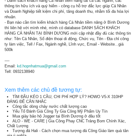
- Danh sách khách hàng Cá Nhân tiềm năng tất cả các ngành, các
thông tin hữu ích và quý hiếm - công cụ hỗ trợ đắc lực giúp Cá Nhân
và Doanh Nghiệp tiết kiệm chi phí, tăng doanh thu, nhằm tối đa hóa lợi
nhuận.
- Bạn nào cần tìm kiếm khách hàng Cá Nhân tiềm năng ở Bình Dương
thì liên hệ với mình nhé, mình có database DANH SÁCH KHÁCH
HÀNG CÁ NHÂN TẠI BÌNH DƯƠNG mới cập nhật đầy đủ các thông tin
như: Tên Cá Nhân, Số điện thoại di động, Chức vụ, Tên - Địa chỉ công
ty làm việc, Tell / Fax, Ngành nghề, Lĩnh vực, Email - Website...giá
500k
----
Email:
kd.hopnhatmua@gmail.com
Tell: 0932138940
Xem thêm các chủ đề tương tự:
TÌM ĐẦU KÉO 1 CẦU, CHI PHÍ HỢP LÝ? HOWO V5-X 310HP
ĐÁNG ĐỂ CÂN NHẮC
Công tắc dòng chảy nước chất lượng cao
Yếu Tố Đánh Giá Công Ty Gia Công Mỹ Phẩm Uy Tín
Mua giày bảo hộ Jogger tại Bình Dương ở đâu tốt
ALO - WE - CARE | Gia Công Phay CNC Trảng Bom Chính Xác,
Chất Lượng
Tượng đá Hali - Cách chọn mua tượng đá Công Giáo làm quà tân
gia ý nghĩa