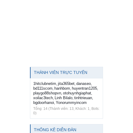
THÀNH VIÊN TRỰC TUYẾN
1hitclubnetim
jita365bet
danaseo
,
,
,
bd111scom
hanhbom
huyentran1205
,
,
,
playgo88shopvn
otohuynhgiaphat
,
,
xoilac3tech
Linh Bilalo
tinhtrieuan
,
,
,
bgdoorhanoi
Yonorummyincom
,
Tổng: 14 (Thành viên: 13, Khách: 1, Bots:
0)
THỐNG KÊ DIỄN ĐÀN