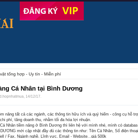
vặt tổng hợp - Uy tín - Miễn phí
̀ng Cá Nhân tại Bình Dương
d.hopnhatmua
,
14/12/17
.
m năng tất cả các ngành, các thông tin hữu ích và quý hiếm - công cụ hỗ tr
hi phí, tăng doanh thu, nhằm tối đa hóa lợi nhuận.
 Cá Nhân tiềm năng ở Bình Dương thì liên hệ với mình nhé, mình có data
ƠNG mới cập nhật đầy đủ các thông tin như: Tên Cá Nhân, Số điện thoại
Tell / Fax, Ngành nghề, Lĩnh vực, Email - Website...giá 500k