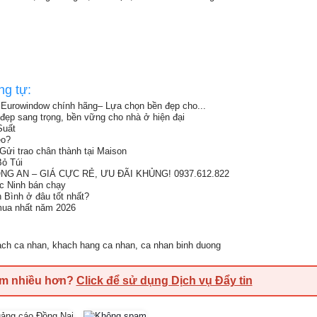
ng tự:
Eurowindow chính hãng– Lựa chọn bền đẹp cho...
đẹp sang trọng, bền vững cho nhà ở hiện đại
Suất
eo?
Gửi trao chân thành tại Maison
ỏ Túi
G AN – GIÁ CỰC RẺ, ƯU ĐÃI KHỦNG! 0937.612.822
ắc Ninh bán chạy
h Bình ở đâu tốt nhất?
 mua nhất năm 2026
ach ca nhan
,
khach hang ca nhan
,
ca nhan binh duong
em nhiều hơn?
Click để sử dụng Dịch vụ Đẩy tin