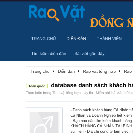
TRANG CHỦ
DIỄN ĐÀN
THÀNH VIÊN
Tìm kiếm diễn đàn
Bài viết gần đây
Trang chủ
Diễn đàn
Rao vặt tổng hợp
Rao 
database danh sách khách ha
Toàn quốc
Thảo luận trong '
Rao vặt tổng hợp - Uy tín - Miễn phí
' bắt đầu bởi
k
- Danh sách khách hàng Cá Nhân tiề
Cá Nhân và Doanh Nghiệp tiết kiệm c
- Bạn nào cần tìm kiếm khách hàng
KHÁCH HÀNG CÁ NHÂN TẠI BÌNH DƯ
vụ, Tên - Địa chỉ công ty làm việc, 