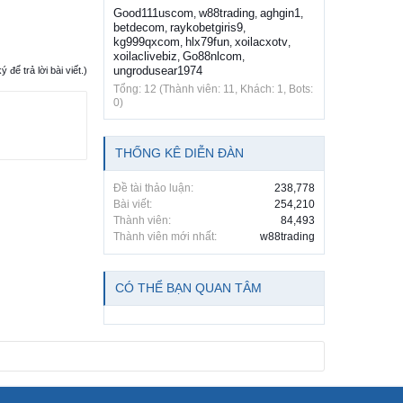
Good111uscom
w88trading
aghgin1
,
,
,
betdecom
raykobetgiris9
,
,
kg999qxcom
hlx79fun
xoilacxotv
,
,
,
xoilaclivebiz
Go88nlcom
,
,
ungrodusear1974
ể trả lời bài viết.)
Tổng: 12 (Thành viên: 11, Khách: 1, Bots:
0)
THỐNG KÊ DIỄN ĐÀN
Đề tài thảo luận:
238,778
Bài viết:
254,210
Thành viên:
84,493
Thành viên mới nhất:
w88trading
CÓ THỂ BẠN QUAN TÂM