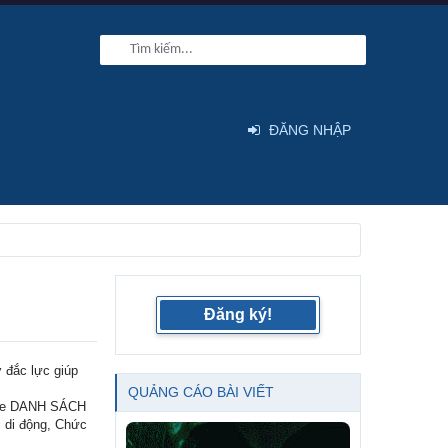
ĐĂNG NHẬP
Đăng ký!
ợ đắc lực giúp
QUẢNG CÁO BÀI VIẾT
base DANH SÁCH
 di động, Chức