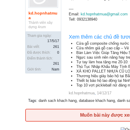
----
kd.hopnhatmu
Email:
kd.hopnhatmua@gmail.com
a
Tell: 0932138940
Thành viên xây
dựng 4rum
Tham gia ngày:
Xem thêm các chủ đề tươ
17/5/17
Cửa gỗ composite chống nước 
Bài viết:
261
Cửa nhôm giả gỗ cao cấp – Vẻ 
Đã được thích:
0
Bàn Làm Việc Giúp Tăng Hiệu 
Ngực sau sinh nên nâng hay tr
Điểm thành tích:
Tự tay làm hoa tặng mẹ 20-10: 
261
Thủ Tục Nhập Khẩu Máy Tính B
Giới tính:
Nam
XẢ KHO PALLET NHỰA CŨ LON
Thương hiệu giày bảo hộ tại B
Thiết bị bảo hộ lao động tại Nin
Top 10 vợt pickleball nữ đáng
kd.hopnhatmua
,
14/12/17
Tags
:
danh sach khach hang
,
database khach hang
,
danh s
Muốn bài này được x