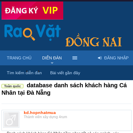
TRANG CHỦ
DIỄN ĐÀN
ĐĂNG NHẬP
Diễn đàn
...
Rao vặt tổng hợp - Uy tín - Miễn phí
Tìm kiếm diễn đàn
Bài viết gần đây
database danh sách khách hàng Cá
Toàn quốc
Nhân tại Đà Nẵng
kd.hopnhatmua
Thành viên xây dựng 4rum