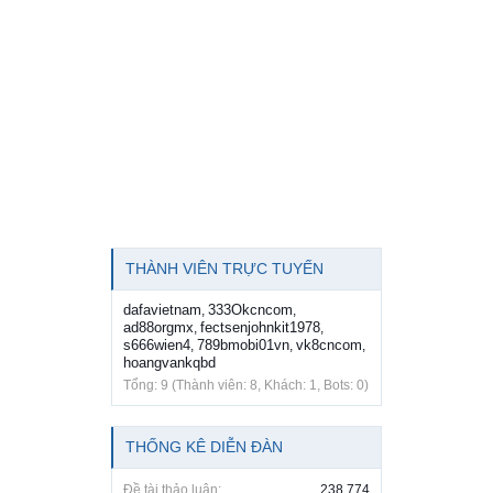
THÀNH VIÊN TRỰC TUYẾN
dafavietnam
333Okcncom
,
,
ad88orgmx
fectsenjohnkit1978
,
,
s666wien4
789bmobi01vn
vk8cncom
,
,
,
hoangvankqbd
Tổng: 9 (Thành viên: 8, Khách: 1, Bots: 0)
THỐNG KÊ DIỄN ĐÀN
Đề tài thảo luận:
238,774