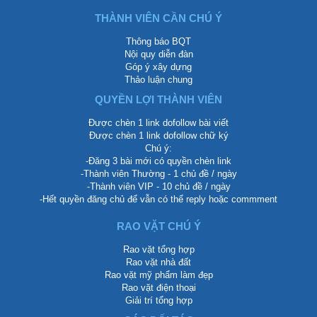
THÀNH VIÊN CẦN CHÚ Ý
Thông báo BQT
Nội quy diễn đàn
Góp ý xây dựng
Thảo luận chung
QUYỀN LỢI THÀNH VIÊN
Được chèn 1 link dofollow bài viết
Được chèn 1 link dofollow chữ ký
Chú ý:
-Đăng 3 bài mới có quyền chèn link
-Thành viên Thường - 1 chủ đề / ngày
-Thành viên VIP - 10 chủ đề / ngày
-Hết quyền đăng chủ để vẫn có thể reply hoặc commment
RAO VẶT CHÚ Ý
Rao vặt tổng hợp
Rao vặt nhà đất
Rao vặt mỹ phẩm làm đẹp
Rao vặt điện thoại
Giải trí tổng hợp