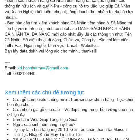
- Danh sách khách hàng Cá Nhân tiềm năng tất cả các ngành, các
thông tin hữu ích và quý hiếm - công cụ hỗ trợ đắc lực giúp Cá Nhân
và Doanh Nghiệp tiết kiệm chi phí, tăng doanh thu, nhằm tối đa hóa lợi
nhuận.
- Bạn nào cần tìm kiếm khách hàng Cá Nhân tiềm năng ở Đà Nẵng thì
liên hệ với mình nhé, mình có database DANH SÁCH KHÁCH HÀNG
CÁ NHÂN TẠI ĐÀ NẴNG mới cập nhật đầy đủ các thông tin như: Tên
Cá Nhân, Số điện thoại di động, Chức vụ, Công ty - Địa chỉ làm việc,
Tell / Fax, Ngành nghề, Lĩnh vực, Email - Website...
Bạn lấy data dskh vui lòng alo cho mình…thanks!!!
----
Email:
kd.hopnhatmua@gmail.com
Tell: 0932138940
Xem thêm các chủ đề tương tự:
Cửa gỗ composite chống nước Eurowindow chính hãng– Lựa chọn
bền đẹp cho...
Cửa nhôm giả gỗ cao cấp – Vẻ đẹp sang trọng, bền vững cho nhà
ở hiện đại
Bàn Làm Việc Giúp Tăng Hiệu Suất
Ngực sau sinh nên nâng hay treo?
Tự tay làm hoa tặng mẹ 20-10: Gửi trao chân thành tại Maison
Thủ Tục Nhập Khẩu Máy Tính Bỏ Túi
XẢ KHO PALLET NHỰA CŨ LONG AN – GIÁ CỰC RẺ, ƯU ĐÃI