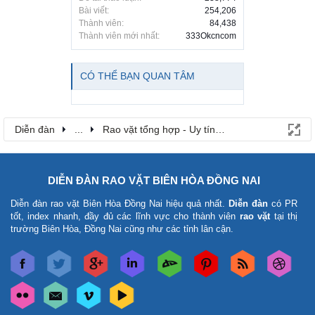
Bài viết:
254,206
Thành viên:
84,438
Thành viên mới nhất:
333Okcncom
CÓ THỂ BẠN QUAN TÂM
Diễn đàn
...
Rao vặt tổng hợp - Uy tín - Miễn phí
DIỄN ĐÀN RAO VẶT BIÊN HÒA ĐỒNG NAI
Diễn đàn rao vặt Biên Hòa Đồng Nai
hiệu quả nhất.
Diễn đàn
có PR
tốt, index nhanh, đầy đủ các lĩnh vực cho thành viên
rao vặt
tại thị
trường Biên Hòa, Đồng Nai cũng như các tỉnh lân cận.