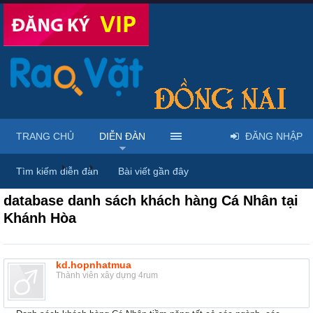
TRANG CHỦ
DIỄN ĐÀN
ĐĂNG NHẬP
Diễn đàn
...
Rao vặt tổng hợp - Uy tín - Miễn phí
Tìm kiếm diễn đàn
Bài viết gần đây
database danh sách khách hàng Cá Nhân tại
Khánh Hòa
kd.hopnhatmua
Thành viên xây dựng 4rum