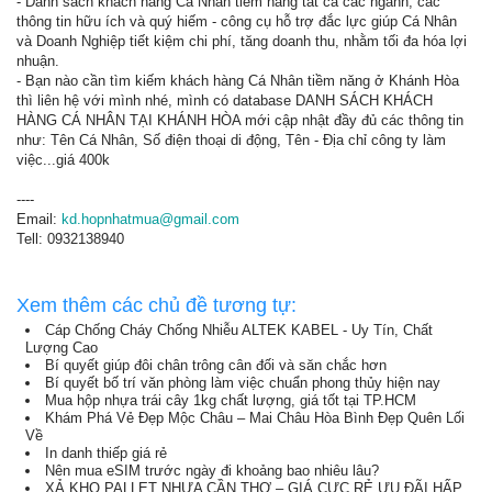
- Danh sách khách hàng Cá Nhân tiềm năng tất cả các ngành, các
thông tin hữu ích và quý hiếm - công cụ hỗ trợ đắc lực giúp Cá Nhân
và Doanh Nghiệp tiết kiệm chi phí, tăng doanh thu, nhằm tối đa hóa lợi
nhuận.
- Bạn nào cần tìm kiếm khách hàng Cá Nhân tiềm năng ở Khánh Hòa
thì liên hệ với mình nhé, mình có database DANH SÁCH KHÁCH
HÀNG CÁ NHÂN TẠI KHÁNH HÒA mới cập nhật đầy đủ các thông tin
như: Tên Cá Nhân, Số điện thoại di động, Tên - Địa chỉ công ty làm
việc...giá 400k
----
Email:
kd.hopnhatmua@gmail.com
Tell: 0932138940
Xem thêm các chủ đề tương tự:
Cáp Chống Cháy Chống Nhiễu ALTEK KABEL - Uy Tín, Chất
Lượng Cao
Bí quyết giúp đôi chân trông cân đối và săn chắc hơn
Bí quyết bố trí văn phòng làm việc chuẩn phong thủy hiện nay
Mua hộp nhựa trái cây 1kg chất lượng, giá tốt tại TP.HCM
Khám Phá Vẻ Đẹp Mộc Châu – Mai Châu Hòa Bình Đẹp Quên Lối
Về
In danh thiếp giá rẻ
Nên mua eSIM trước ngày đi khoảng bao nhiêu lâu?
XẢ KHO PALLET NHỰA CẦN THƠ – GIÁ CỰC RẺ ƯU ĐÃI HẤP