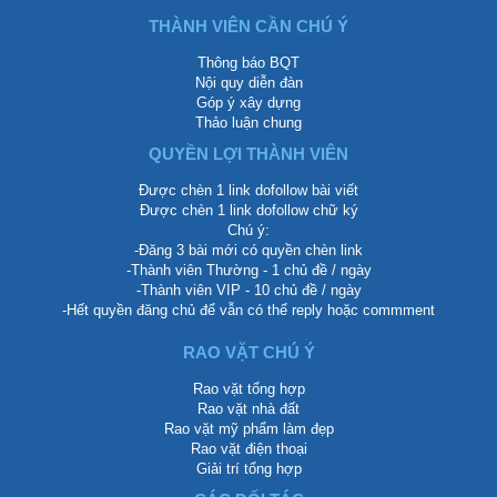
THÀNH VIÊN CẦN CHÚ Ý
Thông báo BQT
Nội quy diễn đàn
Góp ý xây dựng
Thảo luận chung
QUYỀN LỢI THÀNH VIÊN
Được chèn 1 link dofollow bài viết
Được chèn 1 link dofollow chữ ký
Chú ý:
-Đăng 3 bài mới có quyền chèn link
-Thành viên Thường - 1 chủ đề / ngày
-Thành viên VIP - 10 chủ đề / ngày
-Hết quyền đăng chủ để vẫn có thể reply hoặc commment
RAO VẶT CHÚ Ý
Rao vặt tổng hợp
Rao vặt nhà đất
Rao vặt mỹ phẩm làm đẹp
Rao vặt điện thoại
Giải trí tổng hợp