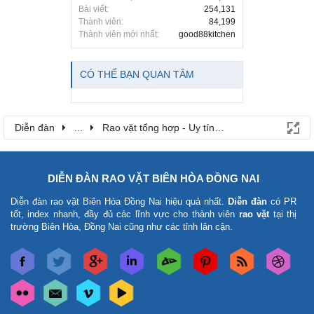
Bài viết:
254,131
Thành viên:
84,199
Thành viên mới nhất:
good88kitchen
CÓ THỂ BẠN QUAN TÂM
Diễn đàn
...
Rao vặt tổng hợp - Uy tín - Miễn phí
DIỄN ĐÀN RAO VẶT BIÊN HÒA ĐỒNG NAI
Diễn đàn rao vặt Biên Hòa Đồng Nai
hiệu quả nhất.
Diễn đàn
có PR
tốt, index nhanh, đầy đủ các lĩnh vực cho thành viên
rao vặt
tại thị
trường Biên Hòa, Đồng Nai cũng như các tỉnh lân cận.