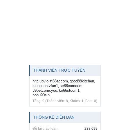
THÀNH VIÊN TRỰC TUYẾN
hitclubvio
tt88accom
good88kitchen
,
,
,
luongsontvfun1
sc88comcom
,
,
39betcomcyou
ko66stcom1
,
,
nohu90sin
Tổng: 9 (Thành viên: 8, Khách: 1, Bots: 0)
THỐNG KÊ DIỄN ĐÀN
Đề tài thảo luận:
238,699