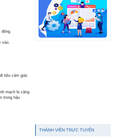
c động.
y vào.
 đi tiêu cảm giác
 tĩnh mạch bị căng
ên trong hậu
THÀNH VIÊN TRỰC TUYẾN