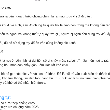
hư sau:
ưa ra bên ngoài , triệu chứng chính là ra máu tươi khi đi đi cầu .
ài khi đi vệ sinh, sau đó chúng tự quay trở lại vào bên trong mà không cần tá
a hẳn ra ngoài và không thể tự quay trở lại , người bị bệnh cần dùng tay để đẩ
ài, dù có sử dụng tay để ấn vào cũng không hiệu quả.
rĩ
nội là người bệnh khi đi đại tiện sẽ bị chảy máu, sa búi trĩ, hậu môn ngứa, rát,
vùng hậu môn còn nhầy gắn , ẩm ướt rất khó chịu.
ề có gì khác biệt với vài loại trĩ khác. Đó là búi trĩ vẫn xuất hiện do thành
lưu thông, lâu dần tạo thành búi trĩ. Chỉ khác là trĩ nội xuất hiện phía b
 và khó có thể nhận biết được.
ng tự:
 cho cửa thép chống cháy
 được ưa chuộng năm 2023