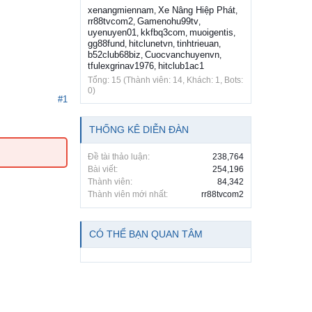
xenangmiennam
Xe Nâng Hiệp Phát
,
,
rr88tvcom2
Gamenohu99tv
,
,
uyenuyen01
kkfbq3com
muoigentis
,
,
,
gg88fund
hitclunetvn
tinhtrieuan
,
,
,
b52club68biz
Cuocvanchuyenvn
,
,
tfulexgrinav1976
hitclub1ac1
,
Tổng: 15 (Thành viên: 14, Khách: 1, Bots:
0)
#1
THỐNG KÊ DIỄN ĐÀN
Đề tài thảo luận:
238,764
Bài viết:
254,196
Thành viên:
84,342
Thành viên mới nhất:
rr88tvcom2
CÓ THỂ BẠN QUAN TÂM