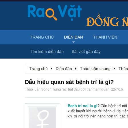
TRANG CHỦ
DIỄN ĐÀN
THÀNH VIÊN
Tìm kiếm diễn đàn
Bài viết gần đây
Trang chủ
Diễn đàn
Thảo luận chung
Thùn
Dấu hiệu quan sát bệnh trĩ là gì?
Thảo luận trong '
Thùng rác
' bắt đầu bởi
tranmanhquan
,
22/7/16
.
Benh tri noi la gi
? Căn bệnh trĩ nội
xuất huyết khi người bệnh đi đại tiệ
khi trĩ nội trở nên nặng hơn thì các