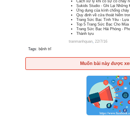
Cách xử lý khi có sự cố cháy n
Sukids Studio - Ghi Lại Những
Ứng dụng của kính chống cháy t
Quy định về cửa thoát hiểm tr
Trang Sức Bạc Tình Yêu - Lự
Top 5 Trang Sức Bạc Cho Mùa
Trang Sức Bạc Hải Phòng - Pho
Thành tựu
tranmanhquan
,
22/7/16
Tags
:
bệnh trĩ
Muốn bài này được x