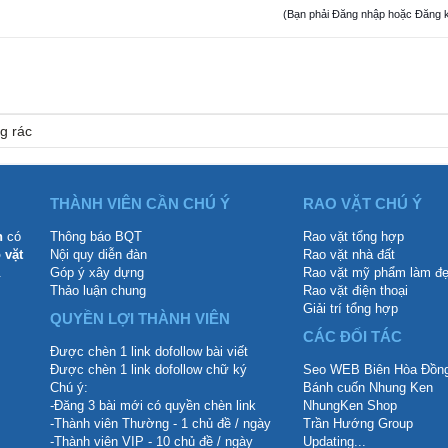
(Bạn phải Đăng nhập hoặc Đăng ký đ
g rác
THÀNH VIÊN CẦN CHÚ Ý
RAO VẶT CHÚ Ý
n
có
Thông báo BQT
Rao vặt tổng hợp
 vặt
Nội quy diễn đàn
Rao vặt nhà đất
.
Góp ý xây dựng
Rao vặt mỹ phẩm làm đ
Thảo luận chung
Rao vặt điện thoại
Giải trí tổng hợp
QUYỀN LỢI THÀNH VIÊN
CÁC ĐỐI TÁC
Được chèn 1 link dofollow bài viết
Được chèn 1 link dofollow chữ ký
Seo WEB Biên Hòa Đồng
Chú ý:
Bánh cuốn Nhung Ken
-Đăng 3 bài mới có quyền chèn link
NhungKen Shop
-Thành viên Thường - 1 chủ đề / ngày
Trần Hướng Group
-Thành viên VIP - 10 chủ đề / ngày
Updating...