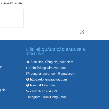
ể trả lời bài viết.)
LIÊN HỆ QUẢNG CÁO BANNER &
TEXTLINK
Biên Hòa, Đồng Nai, Việt Nam
ẹp
info@dongnairaovat.com
dongnairaovat.com@gmail.com
https://dongnairaovat.com
Rao vặt Đồng Nai
 Nai
Zalo: 0937 734 799
Telegram: TranHuongCloud