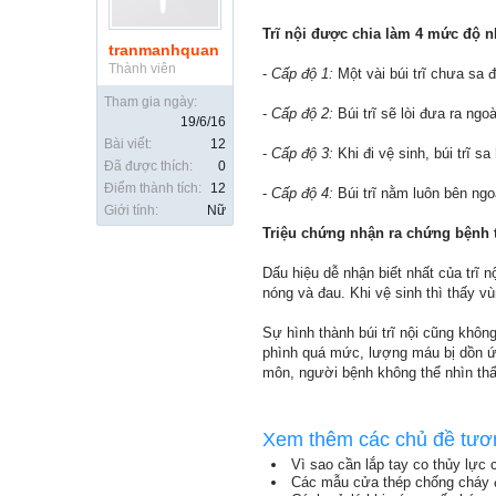
Trĩ nội được chia làm 4 mức độ n
tranmanhquan
Thành viên
-
Cấp độ 1:
Một vài búi trĩ chưa sa đ
Tham gia ngày:
-
Cấp độ 2:
Búi trĩ sẽ lòi đưa ra ngo
19/6/16
Bài viết:
12
-
Cấp độ 3:
Khi đi vệ sinh, búi trĩ s
Đã được thích:
0
Điểm thành tích:
12
-
Cấp độ 4:
Búi trĩ nằm luôn bên ngo
Giới tính:
Nữ
Triệu chứng nhận ra chứng bệnh t
Dấu hiệu dễ nhận biết nhất của trĩ 
nóng và đau. Khi vệ sinh thì thấy 
Sự hình thành búi trĩ nội cũng không h
phình quá mức, lượng máu bị dồn ứ, khó 
môn, người bệnh không thể nhìn thấy
Xem thêm các chủ đề tươ
Vì sao cần lắp tay co thủy lực
Các mẫu cửa thép chống cháy