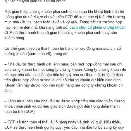
lý việc chuyển giao tài sản tài chính.
Một giao thiệp chứng khoán phái sinh chỉ số sau khi khớp lệnh trên hệ
thống giao du sẽ được chuyển đến CCP để xem các vị thế trên trương
mục nhà đầu tư, hạch toán lãi/lỗ và ký quỹ. Trong bất cứ trường hợp
nào liên hệ đến mất khả năng tính sổ,
cách chơi cổ phiếu chứng khoán
CCP sẽ thực hành tính sổ giao tế chứng khoán phái sinh thay cho
khách hàng.
Cơ chế giao thiệp và thanh toán bù trừ cho hợp đồng mai sau chỉ số
chứng khoán (xem hình vẽ), trong đó:
– Nhà đầu tư thực hành đặt lệnh mua, bán một hợp đồng mai sau chỉ
số chứng khoán tại một công ty chứng khoán. Công ty chứng khoán đó
đề nghị nhà đầu tư phải nộp tiền ký quỹ ban sơ theo một tỷ lệ cố định
trên giá trị hợp đồng tương lai chỉ số chứng khoán dự kiến giao dịch.
Khoản tiền này được nộp vào ngân hàng mà công ty chứng khoán chỉ
định.
– Lệnh mua, bán của nhà đầu tư được khớp trên sàn giao thiệp chứng
khoán phái sinh và dữ liệu giao dịch được gửi đến trọng điểm thanh
toán bù trừ (CCP).
– CCP sẽ tính toán vị thế, lãi lỗ hàng ngày và tính ký quỹ. Nếu thiếu,
CCP sẽ thực hiện lệnh gọi ký quỹ, yêu cầu nhà đầu tư bổ sung ký quỹ