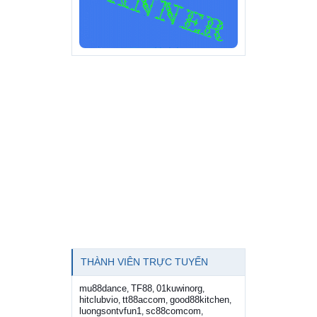
THÀNH VIÊN TRỰC TUYẾN
mu88dance
TF88
01kuwinorg
,
,
,
hitclubvio
tt88accom
good88kitchen
,
,
,
luongsontvfun1
sc88comcom
,
,