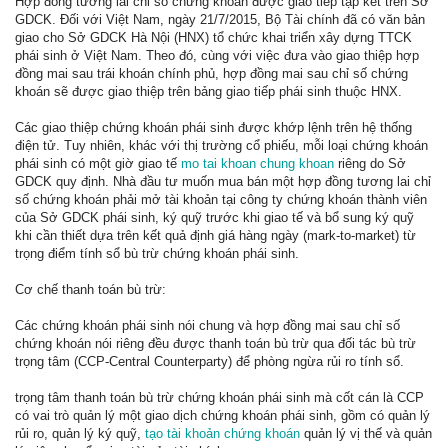
Hợp đồng tương lai chỉ số chứng khoán được giao tiếp tập kết trên Sở
GDCK. Đối với Việt Nam, ngày 21/7/2015, Bộ Tài chính đã có văn bản
giao cho Sở GDCK Hà Nội (HNX) tổ chức khai triển xây dựng TTCK
phái sinh ở Việt Nam. Theo đó, cùng với việc đưa vào giao thiệp hợp
đồng mai sau trái khoán chính phủ, hợp đồng mai sau chỉ số chứng
khoán sẽ được giao thiệp trên bảng giao tiếp phái sinh thuộc HNX.
Các giao thiệp chứng khoán phái sinh được khớp lệnh trên hệ thống
điện tử. Tuy nhiên, khác với thị trường cổ phiếu, mỗi loại chứng khoán
phái sinh có một giờ giao tế
mo tai khoan chung khoan
riêng do Sở
GDCK quy định. Nhà đầu tư muốn mua bán một hợp đồng tương lai chỉ
số chứng khoán phải mở tài khoản tại công ty chứng khoán thành viên
của Sở GDCK phái sinh, ký quỹ trước khi giao tế và bổ sung ký quỹ
khi cần thiết dựa trên kết quả định giá hàng ngày (mark-to-market) từ
trọng điểm tính sổ bù trừ chứng khoán phái sinh.
Cơ chế thanh toán bù trừ:
Các chứng khoán phái sinh nói chung và hợp đồng mai sau chỉ số
chứng khoán nói riêng đều được thanh toán bù trừ qua đối tác bù trừ
trọng tâm (CCP-Central Counterparty) để phòng ngừa rủi ro tính sổ.
trọng tâm thanh toán bù trừ chứng khoán phái sinh mà cốt cán là CCP
có vai trò quản lý một giao dịch chứng khoán phái sinh, gồm có quản lý
rủi ro, quản lý ký quỹ,
tạo tài khoản chứng khoán
quản lý vị thế và quản