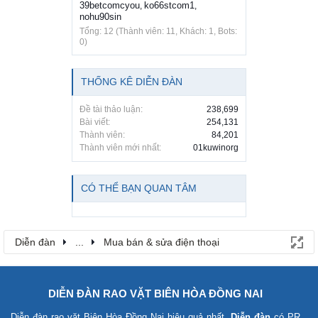
39betcomcyou
ko66stcom1
,
,
nohu90sin
Tổng: 12 (Thành viên: 11, Khách: 1, Bots:
0)
THỐNG KÊ DIỄN ĐÀN
Đề tài thảo luận:
238,699
Bài viết:
254,131
Thành viên:
84,201
Thành viên mới nhất:
01kuwinorg
CÓ THỂ BẠN QUAN TÂM
Diễn đàn
...
Mua bán & sửa điện thoại
DIỄN ĐÀN RAO VẶT BIÊN HÒA ĐỒNG NAI
Diễn đàn rao vặt Biên Hòa Đồng Nai
hiệu quả nhất.
Diễn đàn
có PR