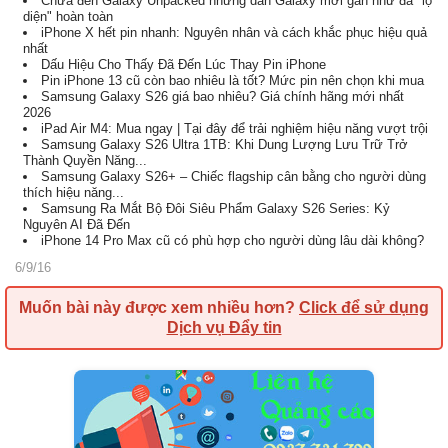
Chưa đến Galaxy Unpacked nhưng dàn Galaxy mới gần như đã "lộ
diện" hoàn toàn
iPhone X hết pin nhanh: Nguyên nhân và cách khắc phục hiệu quả
nhất
Dấu Hiệu Cho Thấy Đã Đến Lúc Thay Pin iPhone
Pin iPhone 13 cũ còn bao nhiêu là tốt? Mức pin nên chọn khi mua
Samsung Galaxy S26 giá bao nhiêu? Giá chính hãng mới nhất
2026
iPad Air M4: Mua ngay | Tại đây để trải nghiệm hiệu năng vượt trội
Samsung Galaxy S26 Ultra 1TB: Khi Dung Lượng Lưu Trữ Trở
Thành Quyền Năng...
Samsung Galaxy S26+ – Chiếc flagship cân bằng cho người dùng
thích hiệu năng...
Samsung Ra Mắt Bộ Đôi Siêu Phẩm Galaxy S26 Series: Kỷ
Nguyên AI Đã Đến
iPhone 14 Pro Max cũ có phù hợp cho người dùng lâu dài không?
6/9/16
Muốn bài này được xem nhiều hơn?
Click để sử dụng
Dịch vụ Đẩy tin