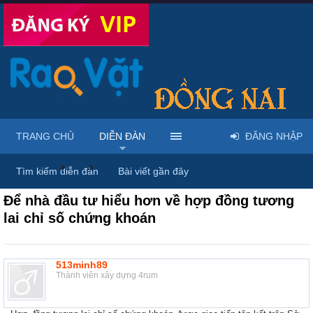
TRANG CHỦ
DIỄN ĐÀN
ĐĂNG NHẬP
Diễn đàn
...
Mua bán & sửa điện thoại
Tìm kiếm diễn đàn
Bài viết gần đây
Để nhà đầu tư hiểu hơn về hợp đồng tương
lai chỉ số chứng khoán
513minh89
Thành viên xây dựng 4rum