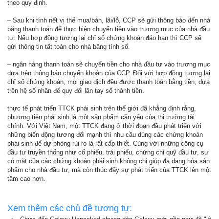
theo quy định.
– Sau khi tính nết vị thế mua/bán, lãi/lỗ, CCP sẽ gửi thông báo đến nhà
băng thanh toán để thực hiện chuyển tiền vào trương mục của nhà đầu
tư. Nếu hợp đồng tương lai chỉ số chứng khoán đáo hạn thì CCP sẽ
gửi thông tin tất toán cho nhà băng tính sổ.
– ngân hàng thanh toán sẽ chuyển tiền cho nhà đầu tư vào trương mục
dựa trên thông báo chuyển khoản của CCP. Đối với hợp đồng tương lai
chỉ số chứng khoán, mọi giao dịch đều được thanh toán bằng tiền, dựa
trên hệ số nhân để quy đổi lăn tay số thành tiền.
thực tế phát triển TTCK phái sinh trên thế giới đã khẳng định rằng,
phương tiện phái sinh là một sản phẩm cần yếu của thị trường tài
chính. Với Việt Nam, một TTCK đang ở thời đoạn đầu phát triển với
những biến động tương đối mạnh thì nhu cầu dùng các chứng khoán
phái sinh để dự phòng rủi ro là rất cấp thiết. Cùng với những công cụ
đầu tư truyền thống như cổ phiếu, trái phiếu, chứng chỉ quỹ đầu tư, sự
có mặt của các chứng khoán phái sinh không chỉ giúp đa dạng hóa sản
phẩm cho nhà đầu tư, mà còn thúc đẩy sự phát triển của TTCK lên một
tầm cao hơn.
Xem thêm các chủ đề tương tự: