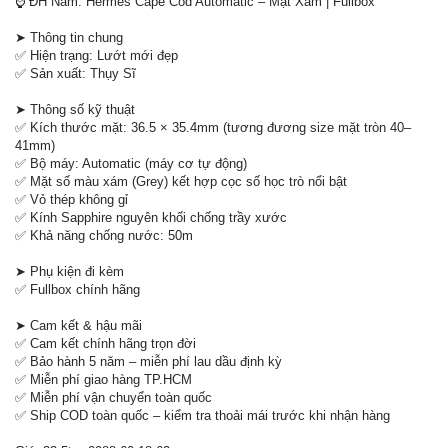
⌚ ĐH Nam: Hermès Cape Cod Automatic – Mặt Xám | Fullbox
➤ Thông tin chung
✅ Hiện trạng: Lướt mới đẹp
✅ Sản xuất: Thụy Sĩ
➤ Thông số kỹ thuật
✅ Kích thước mặt: 36.5 × 35.4mm (tương đương size mặt tròn 40–
41mm)
✅ Bộ máy: Automatic (máy cơ tự động)
✅ Mặt số màu xám (Grey) kết hợp cọc số học trò nổi bật
✅ Vỏ thép không gỉ
✅ Kính Sapphire nguyên khối chống trầy xước
✅ Khả năng chống nước: 50m
➤ Phụ kiện đi kèm
✅ Fullbox chính hãng
➤ Cam kết & hậu mãi
✅ Cam kết chính hãng trọn đời
✅ Bảo hành 5 năm – miễn phí lau dầu định kỳ
✅ Miễn phí giao hàng TP.HCM
✅ Miễn phí vận chuyển toàn quốc
✅ Ship COD toàn quốc – kiểm tra thoải mái trước khi nhận hàng