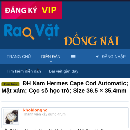
TRANG CHỦ
DIỄN ĐÀN
ĐĂNG NHẬP
Diễn đàn
...
Mua bán đồng hồ & phụ kiện thời trang
Tìm kiếm diễn đàn
Bài viết gần đây
ĐH Nam Hermes Cape Cod Automatic;
Cần bán
Mặt xám; Cọc số học trò; Size 36.5 × 35.4mm
khoidongho
Thành viên xây dựng 4rum