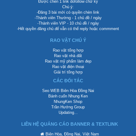
THÀNH VIÊN TRỰC TUYẾN
tr88surf
hitclubvincncom
Vsbet86site
,
,
,
tiemeasgeta1989
90phutplat
,
,
linknhacaitx88
vsbet68org
,
,
sc88t6com
vietmy03
,
Tổng: 10 (Thành viên: 9, Khách: 1, Bots:
0)
THỐNG KÊ DIỄN ĐÀN
Đề tài thảo luận:
238,702
Bài viết:
254,134
Thành viên:
84,225
Thành viên mới nhất:
tr88surf
CÓ THỂ BẠN QUAN TÂM
Diễn đàn
...
Mua bán đồng hồ & phụ kiện thời trang