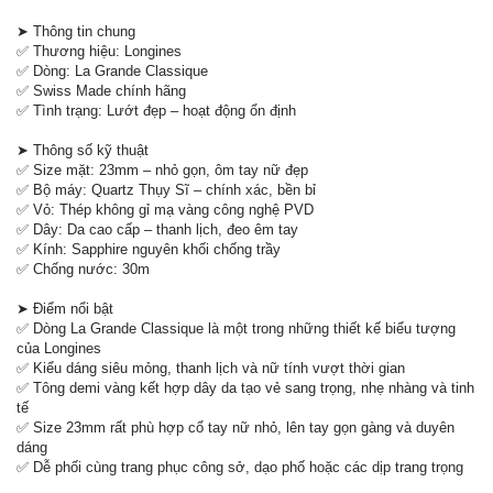
➤ Thông tin chung
✅ Thương hiệu: Longines
✅ Dòng: La Grande Classique
✅ Swiss Made chính hãng
✅ Tình trạng: Lướt đẹp – hoạt động ổn định
➤ Thông số kỹ thuật
✅ Size mặt: 23mm – nhỏ gọn, ôm tay nữ đẹp
✅ Bộ máy: Quartz Thụy Sĩ – chính xác, bền bỉ
✅ Vỏ: Thép không gỉ mạ vàng công nghệ PVD
✅ Dây: Da cao cấp – thanh lịch, đeo êm tay
✅ Kính: Sapphire nguyên khối chống trầy
✅ Chống nước: 30m
➤ Điểm nổi bật
✅ Dòng La Grande Classique là một trong những thiết kế biểu tượng
của Longines
✅ Kiểu dáng siêu mỏng, thanh lịch và nữ tính vượt thời gian
✅ Tông demi vàng kết hợp dây da tạo vẻ sang trọng, nhẹ nhàng và tinh
tế
✅ Size 23mm rất phù hợp cổ tay nữ nhỏ, lên tay gọn gàng và duyên
dáng
✅ Dễ phối cùng trang phục công sở, dạo phố hoặc các dịp trang trọng