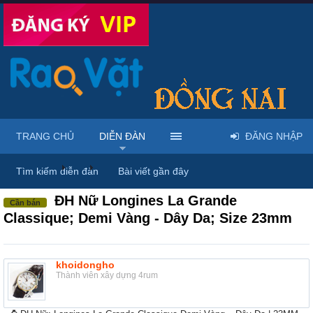
TRANG CHỦ
DIỄN ĐÀN
ĐĂNG NHẬP
Diễn đàn
...
Mua bán đồng hồ & phụ kiện thời trang
Tìm kiếm diễn đàn
Bài viết gần đây
ĐH Nữ Longines La Grande
Cần bán
Classique; Demi Vàng - Dây Da; Size 23mm
khoidongho
Thành viên xây dựng 4rum