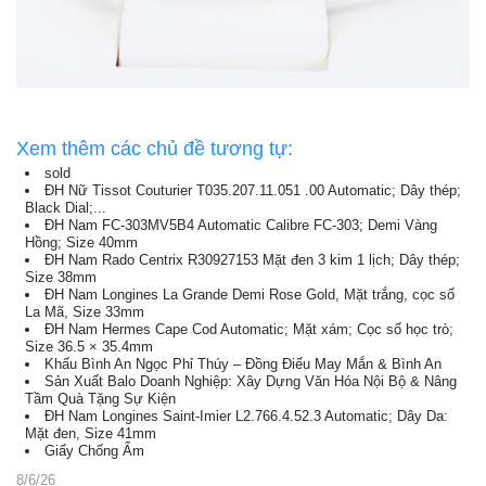
Xem thêm các chủ đề tương tự:
sold
ĐH Nữ Tissot Couturier T035.207.11.051 .00 Automatic; Dây thép;
Black Dial;...
ĐH Nam FC-303MV5B4 Automatic Calibre FC-303; Demi Vàng
Hồng; Size 40mm
ĐH Nam Rado Centrix R30927153 Mặt đen 3 kim 1 lịch; Dây thép;
Size 38mm
ĐH Nam Longines La Grande Demi Rose Gold, Mặt trắng, cọc số
La Mã, Size 33mm
ĐH Nam Hermes Cape Cod Automatic; Mặt xám; Cọc số học trò;
Size 36.5 × 35.4mm
Khấu Bình An Ngọc Phỉ Thúy – Đồng Điếu May Mắn & Bình An
Sản Xuất Balo Doanh Nghiệp: Xây Dựng Văn Hóa Nội Bộ & Nâng
Tầm Quà Tặng Sự Kiện
ĐH Nam Longines Saint-Imier L2.766.4.52.3 Automatic; Dây Da:
Mặt đen, Size 41mm
Giấy Chống Ẩm
8/6/26