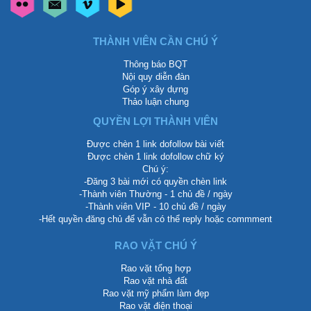
THÀNH VIÊN CẦN CHÚ Ý
Thông báo BQT
Nội quy diễn đàn
Góp ý xây dựng
Thảo luận chung
QUYỀN LỢI THÀNH VIÊN
Được chèn 1 link dofollow bài viết
Được chèn 1 link dofollow chữ ký
Chú ý:
-Đăng 3 bài mới có quyền chèn link
-Thành viên Thường - 1 chủ đề / ngày
-Thành viên VIP - 10 chủ đề / ngày
-Hết quyền đăng chủ để vẫn có thể reply hoặc commment
RAO VẶT CHÚ Ý
Rao vặt tổng hợp
Rao vặt nhà đất
Rao vặt mỹ phẩm làm đẹp
Rao vặt điện thoại