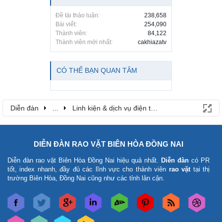
Đề tài thảo luận:
238,658
Bài viết:
254,090
Thành viên:
84,122
Thành viên mới nhất:
cakhiazatv
CÓ THỂ BẠN QUAN TÂM
Diễn đàn
...
Linh kiện & dịch vụ điện thoại
DIỄN ĐÀN RAO VẶT BIÊN HÒA ĐỒNG NAI
Diễn đàn rao vặt Biên Hòa Đồng Nai
hiệu quả nhất.
Diễn đàn
có PR
tốt, index nhanh, đầy đủ các lĩnh vực cho thành viên
rao vặt
tại thị
trường Biên Hòa, Đồng Nai cũng như các tỉnh lân cận.