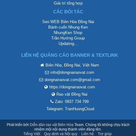
Giải trí tổng hợp
CÁC ĐỐI TÁC
Seo WEB Biên Hòa Đồng Nai
Bánh cuốn Nhung Ken
NhungKen Shop
Trần Hướng Group
Updating...
LIÊN HỆ QUẢNG CÁO BANNER & TEXTLINK
Biên Hòa, Đồng Nai, Việt Nam
info@dongnairaovat.com
dongnairaovat.com@gmail.com
https://dongnairaovat.com
Rao vặt Đồng Nai
Zalo: 0937 734 799
Telegram: TranHuongCloud
Phát triển bởi
Diễn đàn rao vặt Biên Hòa
Team. Chúng tôi không chịu trách
nhiệm mội nội dung thành viên đăng lên.
Tiếng Việt
Quy định và Nội quy
Liên hệ
Trợ giúp