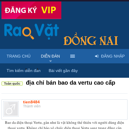
TRANG CHỦ
DIỄN ĐÀN
ĐĂNG NHẬP
Diễn đàn
...
Linh kiện & dịch vụ điện thoại
Tìm kiếm diễn đàn
Bài viết gần đây
địa chỉ bán bao da vertu cao cấp
Toàn quốc
tien8484
Thành viên
Bao da điện thoại Vertu, gần như là vật không thể thiếu với người dùng điện
thoại vertu. Không chỉ bảo vệ chiếc điện thoại Vertu sang trọng đẳng cấp