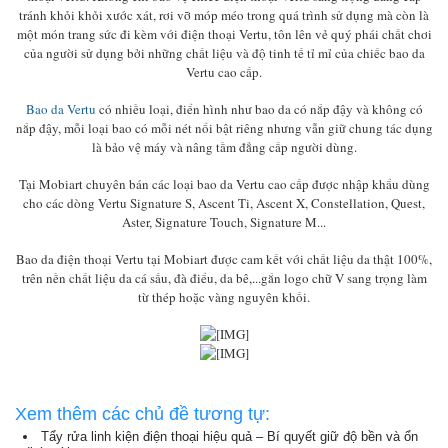
tránh khỏi khỏi xước xát, rơi vỡ móp méo trong quá trình sử dụng mà còn là
một món trang sức đi kèm với điện thoại Vertu, tôn lên vẻ quý phái chất chơi
của người sử dụng bởi những chất liệu và độ tinh tế tỉ mỉ của chiếc bao da
Vertu cao cấp.
Bao da Vertu
có nhiều loại, điển hình như bao da có nắp đậy và không có
nắp đậy, mỗi loại bao có mỗi nét nổi bật riêng nhưng vẫn giữ chung tác dụng
là bảo vệ máy và nâng tầm đẳng cấp người dùng.
Tại Mobiart chuyên bán các loại bao da Vertu cao cấp được nhập khẩu dùng
cho các dòng Vertu Signature S, Ascent Ti, Ascent X, Constellation, Quest,
Aster, Signature Touch, Signature M...
Bao da điện thoại Vertu tại Mobiart được cam kết với chất liệu da thật 100%,
trên nền chất liệu da cá sấu, đà điểu, da bê,...gắn logo chữ V sang trọng làm
từ thép hoặc vàng nguyên khối.
Xem thêm các chủ đề tương tự:
Tẩy rửa linh kiện điện thoại hiệu quả – Bí quyết giữ độ bền và ổn