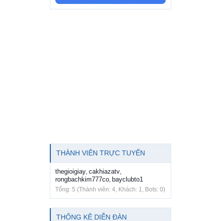
THÀNH VIÊN TRỰC TUYẾN
thegioigiay
cakhiazatv
,
,
rongbachkim777co
bayclubto1
,
Tổng: 5 (Thành viên: 4, Khách: 1, Bots: 0)
THỐNG KÊ DIỄN ĐÀN