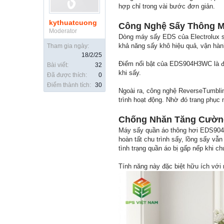
hợp chỉ trong vài bước đơn giản.
kythuatcuong
Công Nghệ Sấy Thông M
Moderator
Dòng máy sấy EDS của Electrolux s
khả năng sấy khô hiệu quả, vận hàn
Tham gia ngày:
18/2/25
Điểm nổi bật của EDS904H3WC là đư
Bài viết:
32
khi sấy.
Đã được thích:
0
Điểm thành tích:
30
Ngoài ra, công nghệ ReverseTumbling
trình hoạt động. Nhờ đó trang phục
Chống Nhăn Tăng Cường
Máy sấy quần áo thông hơi EDS904
hoàn tất chu trình sấy, lồng sấy vẫ
tình trạng quần áo bị gấp nếp khi ch
Tính năng này đặc biệt hữu ích với