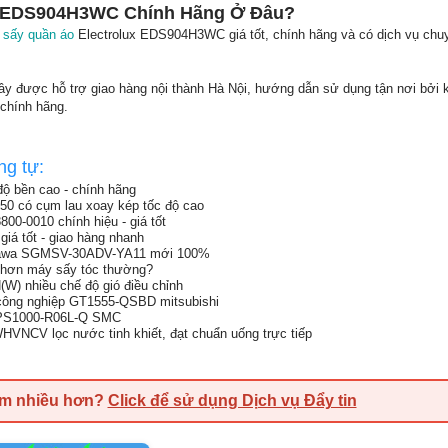
x EDS904H3WC Chính Hãng Ở Đâu?
 sấy quần áo
Electrolux EDS904H3WC giá tốt, chính hãng và có dịch vụ chu
.
y được hỗ trợ giao hàng nội thành Hà Nội, hướng dẫn sử dụng tận nơi bởi k
chính hãng.
ng tự:
độ bền cao - chính hãng
50 có cụm lau xoay kép tốc độ cao
0-0010 chính hiệu - giá tốt
iá tốt - giao hàng nhanh
skawa SGMSV-30ADV-YA11 mới 100%
t hơn máy sấy tóc thường?
) nhiều chế độ gió điều chỉnh
công nghiệp GT1555-QSBD mitsubishi
n PS1000-R06L-Q SMC
CV lọc nước tinh khiết, đạt chuẩn uống trực tiếp
em nhiều hơn?
Click để sử dụng Dịch vụ Đẩy tin