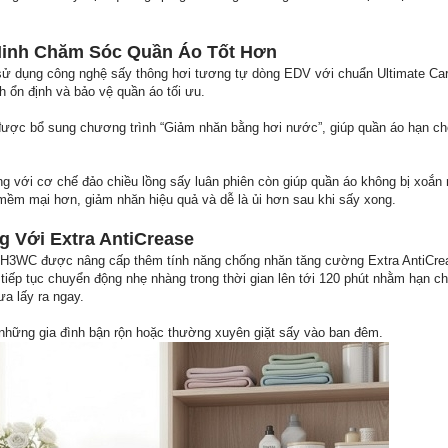
inh Chăm Sóc Quần Áo Tốt Hơn
ử dụng công nghệ sấy thông hơi tương tự dòng EDV với chuẩn Ultimate Ca
h ổn định và bảo vệ quần áo tối ưu.
ợc bổ sung chương trình “Giảm nhăn bằng hơi nước”, giúp quần áo hạn ch
 với cơ chế đảo chiều lồng sấy luân phiên còn giúp quần áo không bị xoắn r
 mềm mại hơn, giảm nhăn hiệu quả và dễ là ủi hơn sau khi sấy xong.
 Với Extra AntiCrease
H3WC được nâng cấp thêm tính năng chống nhăn tăng cường Extra AntiCrea
n tiếp tục chuyển động nhẹ nhàng trong thời gian lên tới 120 phút nhằm hạn c
ưa lấy ra ngay.
 những gia đình bận rộn hoặc thường xuyên giặt sấy vào ban đêm.