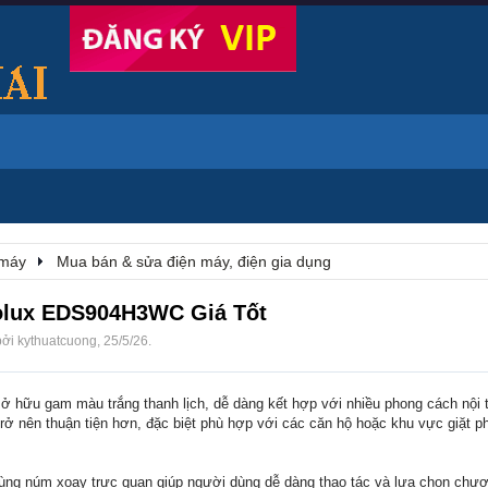
 máy
Mua bán & sửa điện máy, điện gia dụng
rolux EDS904H3WC Giá Tốt
bởi
kythuatcuong
,
25/5/26
.
ở hữu gam màu trắng thanh lịch, dễ dàng kết hợp với nhiều phong cách nội 
 trở nên thuận tiện hơn, đặc biệt phù hợp với các căn hộ hoặc khu vực giặt ph
ùng núm xoay trực quan giúp người dùng dễ dàng thao tác và lựa chọn chươ