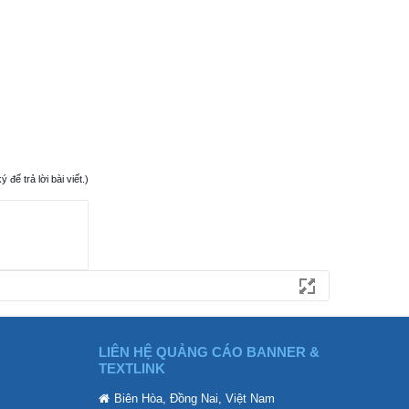
ể trả lời bài viết.)
LIÊN HỆ QUẢNG CÁO BANNER &
TEXTLINK
Biên Hòa, Đồng Nai, Việt Nam