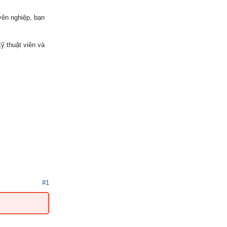
yên nghiệp, bạn
ỹ thuật viên và
#1