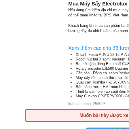
Mua Máy Sấy Electrolu
Nếu đang tìm kiếm địa chỉ mua
máy
có thể tham khảo tại BPS Việt Nam
Khách hàng khi mua sản phẩm tại đâ
hưởng đầy đủ chính sách bảo hành 
Xem thêm các chủ đề tươ
Xi lanh Festo ADVU-32-15-P-A 
Robot hút bụi Xiaomi Vacuum H
Bo mở rộng dòng Beckhoff CU880
Rotary encoder EIL580 Baumer g
Cần bán - Động cơ servo Ya
Máy sấy tóc ion có thực sự tố
Quạt cây Toshiba F-DSC70XVN(W
Bán hàng mới - HMI màn hình 
Thiết bị cảm biến áp suất điệ
Máy Cuckoo CP-ERPV0901U/WHVN
kythuatcuong
,
25/5/26
Muốn bài này được x