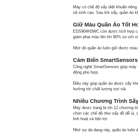
Máy có chế độ sấy diệt khuẩn riêng 
vệ sinh cao. Sau khi sấy, quần áo 
Giữ Màu Quần Áo Tốt H
EDS904H3WC còn được tích hợp công
giảm phai màu lên tới 80% so với vi
Nhờ đó quần áo luôn giữ được màu 
Cảm Biến SmartSensors 
Công nghệ SmartSensors giúp máy đo
động phù hợp.
Điều này giúp quần áo được sấy khô
hưởng tới chất lượng sợi vải.
Nhiều Chương Trình Sấ
Máy được trang bị tới 12 chương tr
chọn các chế độ như sấy đồ dễ ủi, 
linh hoạt và tiện lợi.
Nhờ sự đa dạng này, quần áo luôn 