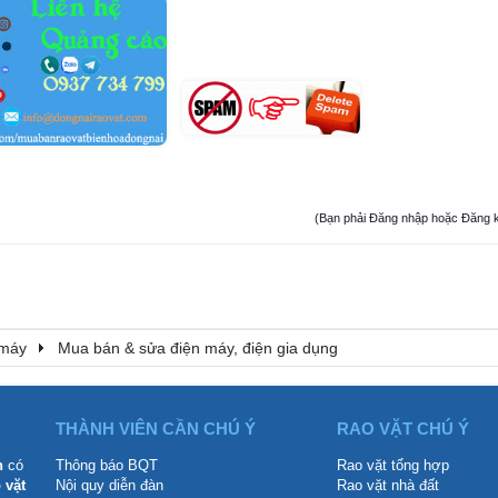
(Bạn phải Đăng nhập hoặc Đăng ký đ
 máy
Mua bán & sửa điện máy, điện gia dụng
THÀNH VIÊN CẦN CHÚ Ý
RAO VẶT CHÚ Ý
n
có
Thông báo BQT
Rao vặt tổng hợp
 vặt
Nội quy diễn đàn
Rao vặt nhà đất