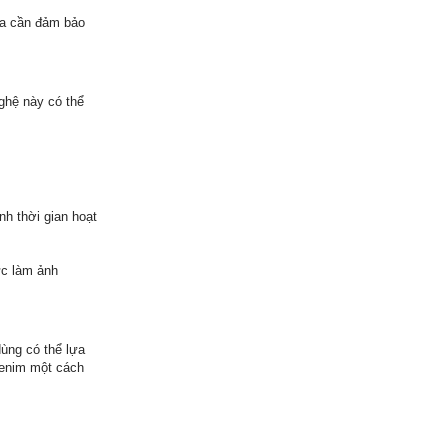
 ga cần đảm bảo
ghệ này có thể
h thời gian hoạt
ức làm ảnh
dùng có thể lựa
denim một cách