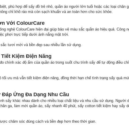
biệt, phù hợp để sấy đồ trẻ nhỏ, quần áo người lớn tuổi hoặc các loại chăn
không chỉ khô ráo mà còn sạch khuẩn và an toàn hơn cho sức khỏe.
ơn Với ColourCare
 nghệ ColourCare hiện đại giúp bảo vệ màu sắc quần áo hiệu quả. Công n
ệc phơi trực tiếp dưới ánh nắng mặt trời.
sắc tươi mới và bền đẹp sau nhiều lần sử dụng.
Tiết Kiệm Điện Năng
 chính xác độ ẩm của quần áo trong suốt chu trình sấy để tự động điều chỉn
 tối ưu mà vẫn tiết kiệm điện năng, đồng thời hạn chế tình trạng sấy quá m
y Đáp Ứng Đa Dạng Nhu Cầu
ình sấy khác nhau dành cho nhiều loại chất liệu và nhu cầu sử dụng. Người 
chăn ga, làm mới quần áo, sấy nhanh 40 phút, sấy cotton tiết kiệm hay sấy 
được chăm sóc đúng cách và bền đẹp hơn theo thời gian.