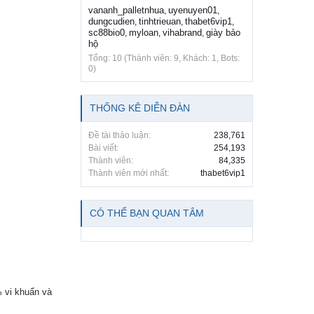
vananh_palletnhua
uyenuyen01
,
,
dungcudien
tinhtrieuan
thabet6vip1
,
,
,
sc88bio0
myloan
vihabrand
giày bảo
,
,
,
hộ
Tổng: 10 (Thành viên: 9, Khách: 1, Bots:
0)
THỐNG KÊ DIỄN ĐÀN
Đề tài thảo luận:
238,761
Bài viết:
254,193
Thành viên:
84,335
Thành viên mới nhất:
thabet6vip1
CÓ THỂ BẠN QUAN TÂM
% vi khuẩn và