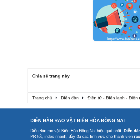
Chia sẻ trang này
Trang chủ
Diễn đàn
Điện tử - Điện lạnh - Điện
DIỄN ĐÀN RAO VẶT BIÊN HÒA ĐỒNG NAI
Diễn đàn rao vặt Biên Hòa Đồng Nai
hiệu quả nhất.
Diễn đà
PR tốt, index nhanh, đầy đủ các lĩnh vực cho thành viên
rao