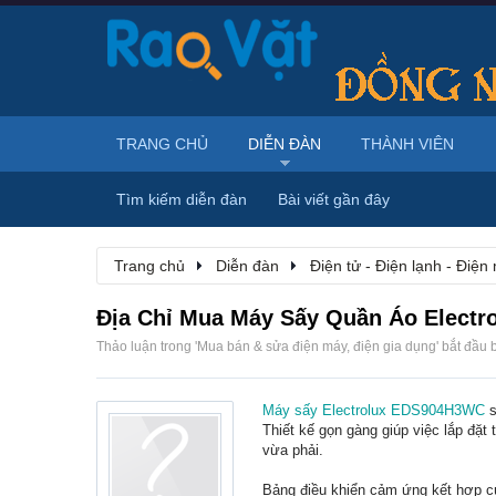
TRANG CHỦ
DIỄN ĐÀN
THÀNH VIÊN
Tìm kiếm diễn đàn
Bài viết gần đây
Trang chủ
Diễn đàn
Điện tử - Điện lạnh - Điện
Địa Chỉ Mua Máy Sấy Quần Áo Elect
Thảo luận trong '
Mua bán & sửa điện máy, điện gia dụng
' bắt đầu 
Máy sấy Electrolux EDS904H3WC
s
Thiết kế gọn gàng giúp việc lắp đặt
vừa phải.
Bảng điều khiển cảm ứng kết hợp c