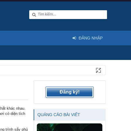
ĐĂNG NHẬP
Đăng ký!
thất khác nhau.
ơi có diện tích
QUẢNG CÁO BÀI VIẾT
ng trình sấy phù