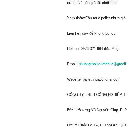
cụ thể và báo giá tốt nhất nhé!
Xem thêm:Cần mua pallet nhựa giá r
Liên hệ ngay để không bỏ lỡ:
Hotline: 0973.021.864 (Ms.Mai)
Email:
phuongmaipalletnhua@gmail
Website: palletnhuadongnai.com
CÔNG TY TNHH CÔNG NGHIỆP T
Đ/c 1: Đường Võ Nguyên Giáp, P. P
Đ/c 2: Quốc Lộ 1A, P. Thới An, Quậ