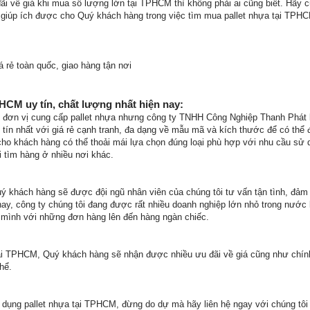
ãi về giá khi mua số lượng lớn tại TPHCM thì không phải ai cũng biết. Hãy c
hể giúp ích được cho Quý khách hàng trong việc tìm mua pallet nhựa tại TPH
 rẻ toàn quốc, giao hàng tận nơi
PHCM uy tín, chất lượng nhất hiện nay:
iều đơn vị cung cấp pallet nhựa nhưng công ty TNHH Công Nghiệp Thanh Phát 
 tín nhất với giá rẻ cạnh tranh, đa dạng về mẫu mã và kích thước để có thể 
ho khách hàng có thể thoải mái lựa chọn đúng loại phù hợp với nhu cầu sử
i tìm hàng ở nhiều nơi khác.
uý khách hàng sẽ được đội ngũ nhân viên của chúng tôi tư vấn tận tình, đảm
nay, công ty chúng tôi đang được rất nhiều doanh nghiệp lớn nhỏ trong nước 
 mình với những đơn hàng lên đến hàng ngàn chiếc.
tại TPHCM, Quý khách hàng sẽ nhận được nhiều ưu đãi về giá cũng như chín
hể.
dụng pallet nhựa tại TPHCM, đừng do dự mà hãy liên hệ ngay với chúng tôi