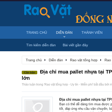
TRANG CHỦ
DIỄN ĐÀN
THÀNH VIÊN
Tìm kiếm diễn đàn
Bài viết gần đây
Trang chủ
Diễn đàn
Rao vặt tổng hợp
Rao 
Địa chỉ mua pallet nhựa tại T
Cần bán
lớn
Thảo luận trong '
Rao vặt tổng hợp - Uy tín - Miễn phí
' bắt đầu bởi
m
Địa chỉ mua pallet nhựa tại T
Bạn có thể dễ dàng tìm mua được p
tốt, đáp ứng nhu cầu vận chuyển, b