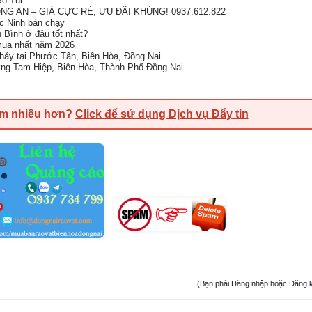
ỏ Túi
G AN – GIÁ CỰC RẺ, ƯU ĐÃI KHỦNG! 0937.612.822
ắc Ninh bán chạy
h Bình ở đâu tốt nhất?
 mua nhất năm 2026
cháy tại Phước Tân, Biên Hòa, Đồng Nai
ng Tam Hiệp, Biên Hòa, Thành Phố Đồng Nai
em nhiều hơn?
Click để sử dụng Dịch vụ Đẩy tin
(Bạn phải Đăng nhập hoặc Đăng ký đ