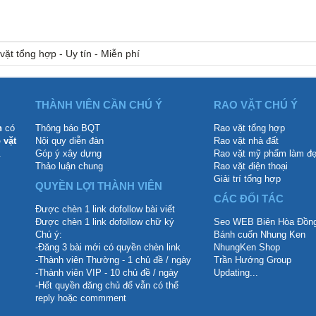
vặt tổng hợp - Uy tín - Miễn phí
THÀNH VIÊN CẦN CHÚ Ý
RAO VẶT CHÚ Ý
n
có
Thông báo BQT
Rao vặt tổng hợp
 vặt
Nội quy diễn đàn
Rao vặt nhà đất
.
Góp ý xây dựng
Rao vặt mỹ phẩm làm đ
Thảo luận chung
Rao vặt điện thoại
Giải trí tổng hợp
QUYỀN LỢI THÀNH VIÊN
CÁC ĐỐI TÁC
Được chèn 1 link dofollow bài viết
Được chèn 1 link dofollow chữ ký
Seo WEB Biên Hòa Đồng
Chú ý:
Bánh cuốn Nhung Ken
-Đăng 3 bài mới có quyền chèn link
NhungKen Shop
-Thành viên Thường - 1 chủ đề / ngày
Trần Hướng Group
-Thành viên VIP - 10 chủ đề / ngày
Updating...
-Hết quyền đăng chủ để vẫn có thể
reply hoặc commment