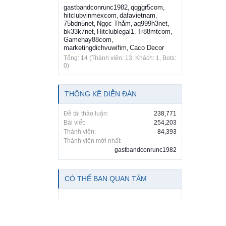
gastbandconrunc1982
qqggr5com
,
,
hitclubvinmexcom
dafavietnam
,
,
75bdn5net
Ngọc Thắm
aq999h3net
,
,
,
bk33k7net
Hitclublegal1
Tr88mtcom
,
,
,
Gamehay88com
,
marketingdichvuwifim
Caco Decor
,
Tổng: 14 (Thành viên: 13, Khách: 1, Bots:
0)
THỐNG KÊ DIỄN ĐÀN
Đề tài thảo luận:
238,771
Bài viết:
254,203
Thành viên:
84,393
Thành viên mới nhất:
gastbandconrunc1982
CÓ THỂ BẠN QUAN TÂM