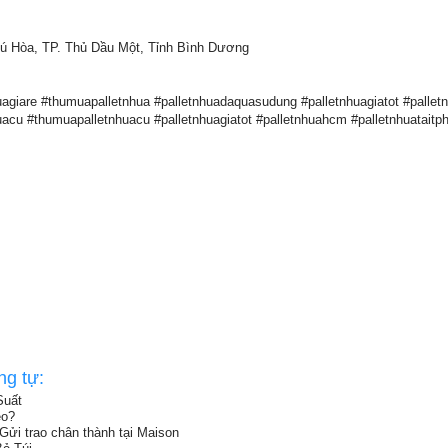
ú Hòa, TP. Thủ Dầu Một, Tỉnh Bình Dương
uagiare #thumuapalletnhua #palletnhuadaquasudung #palletnhuagiatot #pallet
huacu #thumuapalletnhuacu #palletnhuagiatot #palletnhuahcm #palletnhuatait
ng tự:
Suất
eo?
Gửi trao chân thành tại Maison