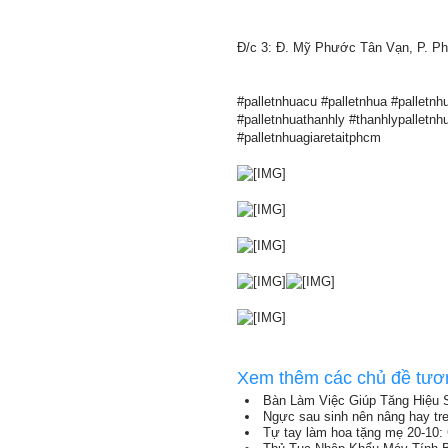
Đ/c 3: Đ. Mỹ Phước Tân Vạn, P. Ph
#palletnhuacu #palletnhua #palletnh
#palletnhuathanhly #thanhlypalletn
#palletnhuagiaretaitphcm
Xem thêm các chủ đề tươ
Bàn Làm Việc Giúp Tăng Hiệu 
Ngực sau sinh nên nâng hay tr
Tự tay làm hoa tặng mẹ 20-10: 