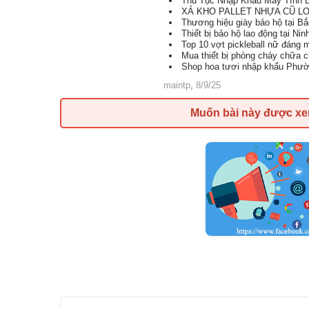
Thủ Tục Nhập Khẩu Máy Tính B
XẢ KHO PALLET NHỰA CŨ LON
Thương hiệu giày bảo hộ tại B
Thiết bị bảo hộ lao động tại Nin
Top 10 vợt pickleball nữ đáng
Mua thiết bị phòng cháy chữa 
Shop hoa tươi nhập khẩu Phườ
maintp
,
8/9/25
Muốn bài này được x