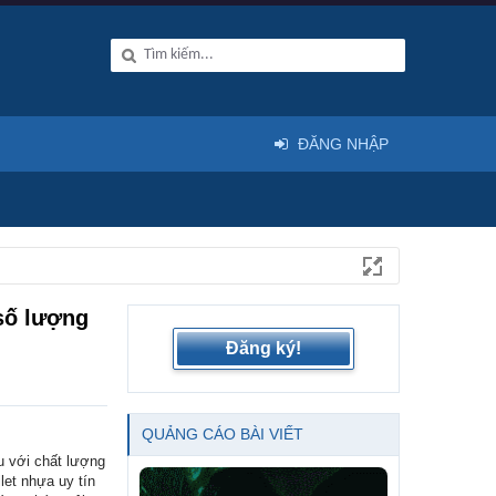
ĐĂNG NHẬP
 số lượng
Đăng ký!
QUẢNG CÁO BÀI VIẾT
u với chất lượng
let nhựa uy tín