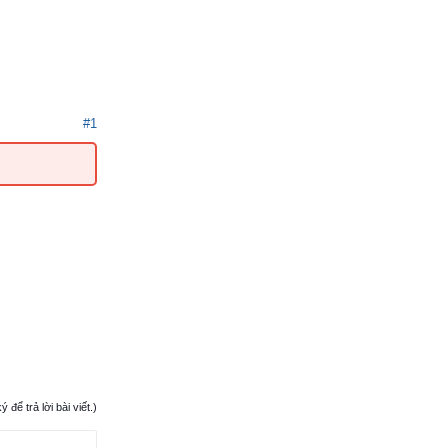
#1
ể trả lời bài viết.)