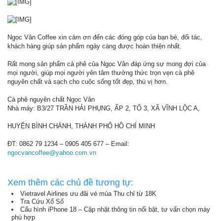
Ngọc Vân Coffee xin cảm ơn đến các đóng góp của bạn bè, đối tác,
khách hàng giúp sản phẩm ngày càng được hoàn thiện nhất.
Rất mong sản phẩm cà phê của Ngọc Vân đáp ứng sự mong đợi của
mọi người, giúp mọi người yên tâm thưởng thức trọn vẹn cà phê
nguyên chất và sạch cho cuộc sống tốt đẹp, thú vị hơn.
Cà phê nguyên chất Ngọc Vân
Nhà máy: B3/27 TRẦN HẢI PHỤNG, ẤP 2, TỔ 3, XÃ VĨNH LỘC A,
HUYỆN BÌNH CHÁNH, THÀNH PHỐ HỒ CHÍ MINH
ĐT: 0862 79 1234 – 0905 405 677 – Email:
ngocvancoffee@yahoo.com.vn
Xem thêm các chủ đề tương tự:
Vietravel Airlines ưu đãi vé mùa Thu chỉ từ 18K
Tra Cứu Xổ Số
Cấu hình iPhone 18 – Cập nhật thông tin nổi bật, tư vấn chọn máy
phù hợp