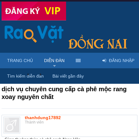
TRANG CHỦ
DIỄN ĐÀN
ĐĂNG NHẬP
Diễn đàn
...
Rao vặt tổng hợp - Uy tín - Miễn phí
Tìm kiếm diễn đàn
Bài viết gần đây
dịch vụ chuyên cung cấp cà phê mộc rang
xoay nguyên chất
thanhdung17892
Thành viên