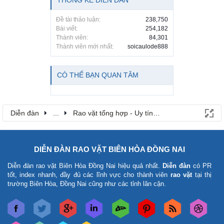
Đề tài thảo luận:
238,750
Bài viết:
254,182
Thành viên:
84,301
Thành viên mới nhất:
soicaulode888
CÓ THỂ BẠN QUAN TÂM
Diễn đàn
...
Rao vặt tổng hợp - Uy tín - Miễn phí
DIỄN ĐÀN RAO VẶT BIÊN HÒA ĐỒNG NAI
Diễn đàn rao vặt Biên Hòa Đồng Nai
hiệu quả nhất.
Diễn đàn
có PR
tốt, index nhanh, đầy đủ các lĩnh vực cho thành viên
rao vặt
tại thị
trường Biên Hòa, Đồng Nai cũng như các tỉnh lân cận.