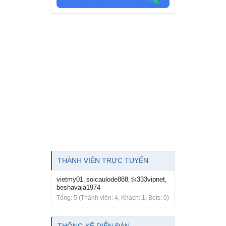
THÀNH VIÊN TRỰC TUYẾN
vietmy01
soicaulode888
tk333vipnet
,
,
,
beshavaja1974
Tổng: 5 (Thành viên: 4, Khách: 1, Bots: 0)
THỐNG KÊ DIỄN ĐÀN