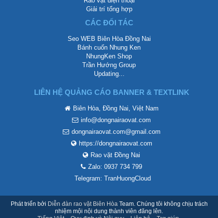
Rao vặt điện thoại
Giải trí tổng hợp
CÁC ĐỐI TÁC
Seo WEB Biên Hòa Đồng Nai
Bánh cuốn Nhung Ken
NhungKen Shop
Trần Hướng Group
Updating...
LIÊN HỆ QUẢNG CÁO BANNER & TEXTLINK
Biên Hòa, Đồng Nai, Việt Nam
info@dongnairaovat.com
dongnairaovat.com@gmail.com
https://dongnairaovat.com
Rao vặt Đồng Nai
Zalo: 0937 734 799
Telegram: TranHuongCloud
Phát triển bởi
Diễn đàn rao vặt Biên Hòa
Team. Chúng tôi không chịu trách
nhiệm mội nội dung thành viên đăng lên.