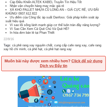
Cáp Điều Khiển ALTEK KABEL Truyền Tín Hiệu Tốt
Nhận vận chuyển hàng may mặc giá rẻ
XẢ KHO PALLET NHỰA CŨ LONG AN – GIÁ CỰC RẺ, ƯU ĐÃI
KHỦNG! 0937.612.822
Ưu điểm của Công tắc áp suất Danfoss: Giải pháp kiểm soát áp
suất hiệu quả
Vì sao lối sống lành mạnh giúp cơ thể luôn tràn đầy năng lượng?
Vì Sao Cần Xem Cả Quẻ Chủ Và Quẻ Hỗ?
In hóa đơn bán lẻ tại Phan Thiết
22/8/16
Tags
:
cà phê rang xay nguyên chất
,
cung cấp cafe rang xay
,
cafe rang
xay hồ chí minh
,
cà phê hạt
,
cà phê hạt rang xay
Muốn bài này được xem nhiều hơn?
Click để sử dụng
Dịch vụ Đẩy tin