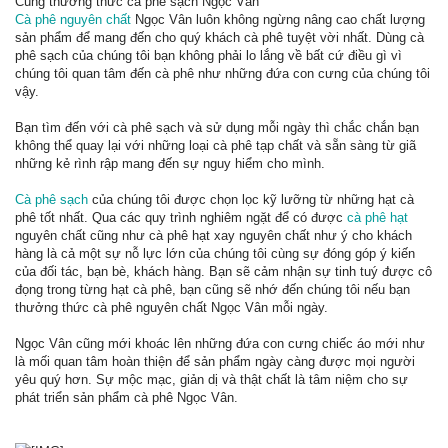
Cùng thưởng thức cà phê sạch Ngọc Vân
Cà phê nguyên chất
Ngọc Vân luôn không ngừng nâng cao chất lượng
sản phẩm để mang đến cho quý khách cà phê tuyệt vời nhất. Dùng cà
phê sạch của chúng tôi bạn không phải lo lắng về bất cứ điều gì vì
chúng tôi quan tâm đến cà phê như những đứa con cưng của chúng tôi
vậy.
Bạn tìm đến với cà phê sạch và sử dụng mỗi ngày thì chắc chắn bạn
không thể quay lại với những loại cà phê tạp chất và sẵn sàng từ giã
những kẻ rình rập mang đến sự nguy hiểm cho mình.
Cà phê sạch
của chúng tôi được chọn lọc kỹ lưỡng từ những hạt cà
phê tốt nhất. Qua các quy trình nghiêm ngặt để có được
cà phê hạt
nguyên chất cũng như cà phê hạt xay nguyên chất như ý cho khách
hàng là cả một sự nỗ lực lớn của chúng tôi cùng sự đóng góp ý kiến
của đối tác, bạn bè, khách hàng. Bạn sẽ cảm nhận sự tinh tuý được cô
đọng trong từng hạt cà phê, bạn cũng sẽ nhớ đến chúng tôi nếu bạn
thưởng thức cà phê nguyên chất Ngọc Vân mỗi ngày.
Ngọc Vân cũng mới khoác lên những đứa con cưng chiếc áo mới như
là mối quan tâm hoàn thiện để sản phẩm ngày càng được mọi người
yêu quý hơn. Sự mộc mạc, giản dị và thật chất là tâm niệm cho sự
phát triển sản phẩm cà phê Ngọc Vân.