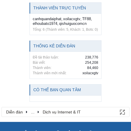
THÀNH VIÊN TRỰC TUYẾN
canhquandaiphat
xoilacxgtv
TF88
,
,
,
elhoubato1974
qishuiguocomcn
,
Tổng: 6 (Thành viên: 5, Khách: 1, Bots: 0)
THỐNG KÊ DIỄN ĐÀN
Đề tài thảo luận:
238,776
Bài viết:
254,208
Thành viên:
84,460
Thành viên mới nhất:
xoilacxgtv
CÓ THỂ BẠN QUAN TÂM
Diễn đàn
...
Dịch vụ Internet & IT