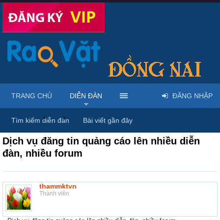
TRANG CHỦ
DIỄN ĐÀN
ĐĂNG NHẬP
Diễn đàn
...
Dịch vụ Internet & IT
Tìm kiếm diễn đàn
Bài viết gần đây
Dịch vụ đăng tin quảng cáo lên nhiều diễn
đàn, nhiều forum
thammktvn
Thành viên