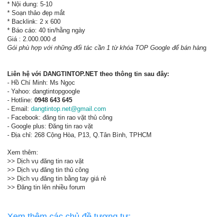
* Nội dung: 5-10
* Soạn thảo đẹp mắt
* Backlink: 2 x 600
* Báo cáo: 40 tin/hằng ngày
Giá : 2.000.000 đ
Gói phù hợp với những đối tác cần 1 từ khóa TOP Google để bán hàn
g
Liên hệ với DANGTINTOP.NET theo thông tin sau đây:
- Hồ Chí Minh: Ms Ngọc
- Yahoo: dangtintopgoogle
- Hotline:
0948 643 645
- Email:
dangtintop.net@gmail.com
- Facebook: đăng tin rao vặt thủ công
- Google plus: Đăng tin rao vặt
- Địa chỉ: 268 Cộng Hòa, P13, Q.Tân Bình, TPHCM
Xem thêm:
>> Dịch vụ đăng tin rao vặt
>> Dịch vụ đăng tin thủ công
>> Dịch vụ đăng tin bằng tay giá rẻ
>> Đăng tin lên nhiều forum
Xem thêm các chủ đề tương tự: