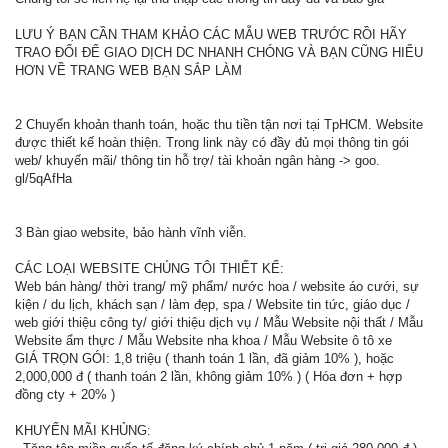
LƯU Ý BẠN CẦN THAM KHẢO CÁC MẪU WEB TRƯỚC RỒI HÃY
TRAO ĐỔI ĐỂ GIAO DỊCH DC NHANH CHÓNG VÀ BẠN CŨNG HIỂU
HƠN VỀ TRANG WEB BẠN SẮP LÀM
2 Chuyển khoản thanh toán, hoặc thu tiền tận nơi tại TpHCM. Website
được thiết kế hoàn thiện. Trong link này có đầy đủ mọi thông tin gói
web/ khuyến mãi/ thông tin hỗ trợ/ tài khoản ngân hàng -> goo.
gl/5qAfHa
3 Bàn giao website, bảo hành vĩnh viễn.
CÁC LOẠI WEBSITE CHÚNG TÔI THIẾT KẾ:
Web bán hàng/ thời trang/ mỹ phẩm/ nước hoa / website áo cưới, sự
kiện / du lịch, khách sạn / làm đẹp, spa / Website tin tức, giáo dục /
web giới thiệu công ty/ giới thiệu dịch vụ / Mẫu Website nội thất / Mẫu
Website ẩm thực / Mẫu Website nha khoa / Mẫu Website ô tô xe
GIÁ TRỌN GÓI: 1,8 triệu ( thanh toán 1 lần, đã giảm 10% ), hoặc
2,000,000 đ ( thanh toán 2 lần, không giảm 10% ) ( Hóa đơn + hợp
đồng cty + 20% )
KHUYẾN MÃI KHỦNG: