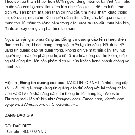
Theo số liệu tham khảo, hơn 90% người dùng Internet tại Việt Nam phụ
thuộc vào các bộ máy tìm kiếm lớn như Google,.... để tìm kiếm các
dịch vụ, sản phẩm mà bản thân có nhu cầu tìm hiểu, tham khảo thông
tin, sử dụng, mua bán. Khi người dùng tìm kiếm, các kết quả đưa ra
trong top 10 thông thường nằm trong các website rao vặt, mua bán lớn,
đã được xây dựng và phát triển lâu năm.
Ngoài tư vấn giải pháp đăng tin,
Đăng tin quảng cáo lên nhiều diễn
đàn
còn hỗ trợ khách hàng trong việc biên tập tin đăng. Nội dung để
đăng tin quảng cáo rất quan trọng, không chỉ về mặt hấp dẫn, thu hút
người đọc mà còn phải phù hợp để tối ưu hóa công cụ tìm kiếm, giúp
người dùng tìm đến sản phẩm,dịch vụ của khách hàng nhanh chóng và
chính xác.
Hiện tại,
Đăng tin quảng cáo
của DANGTINTOP.NET là nhà cung cấp
số 1 đối với giải pháp đăng tin quảng cáo thủ công với hệ thống nhân
viên và CTV có khả năng đăng tải thông tin lên hàng loạt Website
Thương mại điện tử lớn như
Rongbay.com, Enbac.com, Vatgia.com,
5giay.vn, 123mua.com.vn, Chodientu.vn,…
BẢNG BÁO GIÁ
GÓI ĐẶC BIỆT
- Chi phí : 400.000 VND