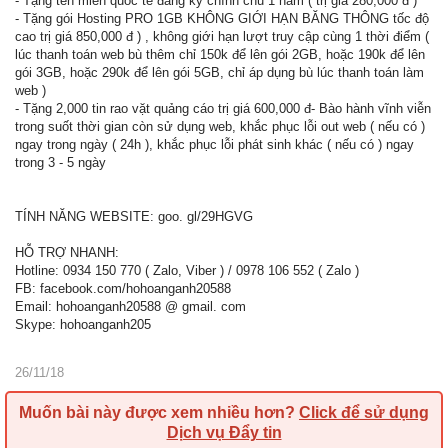
- Tặng tên miền quốc tế đăng ký chính chủ 1 năm ( trị giá 280,000 đ )
- Tặng gói Hosting PRO 1GB KHÔNG GIỚI HẠN BĂNG THÔNG tốc độ
cao trị giá 850,000 đ ) , không giới hạn lượt truy cập cùng 1 thời điểm (
lúc thanh toán web bù thêm chỉ 150k để lên gói 2GB, hoặc 190k để lên
gói 3GB, hoặc 290k để lên gói 5GB, chỉ áp dụng bù lúc thanh toán làm
web )
- Tặng 2,000 tin rao vặt quảng cáo trị giá 600,000 đ- Bào hành vĩnh viễn
trong suốt thời gian còn sử dụng web, khắc phục lỗi out web ( nếu có )
ngay trong ngày ( 24h ), khắc phục lỗi phát sinh khác ( nếu có ) ngay
trong 3 - 5 ngày
TÍNH NĂNG WEBSITE: goo. gl/29HGVG
HỖ TRỢ NHANH:
Hotline: 0934 150 770 ( Zalo, Viber ) / 0978 106 552 ( Zalo )
FB: facebook.com/hohoanganh20588
Email: hohoanganh20588 @ gmail. com
Skype: hohoanganh205
26/11/18
Muốn bài này được xem nhiều hơn?
Click để sử dụng
Dịch vụ Đẩy tin