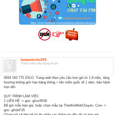
lamwebsite205
Thành viên xây dựng 4rum
0934 150 770 ZALO, Trang web theo yêu cầu trọn gói từ 1,8 triệu, tặng
hosting không giới hạn băng thông + tên miền quốc tế 1 năm, bảo hành
trọn đời
QUY TRÌNH LÀM VIỆC
1 LIÊN HỆ -> goo. gl/ucRf1B
Để gửi mẫu báo giá, hoặc chọn mẫu tại ThietKeWebChuyen. Com ->
goo. gl/idxF25
Chúng tôi sẽ liên hệ lại thu thập các thông tin đầy đủ và báo giá