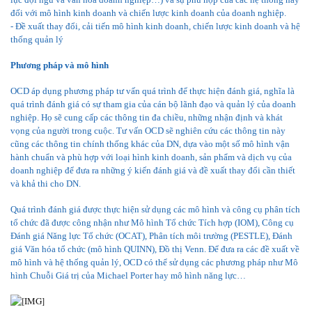
đối với mô hình kinh doanh và chiến lược kinh doanh của doanh nghiệp.
- Đề xuất thay đổi, cải tiến mô hình kinh doanh, chiến lược kinh doanh và hệ
thống quản lý
Phương pháp và mô hình
OCD áp dụng phương pháp tư vấn quá trình để thực hiện đánh giá, nghĩa là
quá trình đánh giá có sự tham gia của cán bộ lãnh đạo và quản lý của doanh
nghiệp. Họ sẽ cung cấp các thông tin đa chiều, những nhận định và khát
vọng của người trong cuộc. Tư vấn OCD sẽ nghiên cứu các thông tin này
cũng các thông tin chính thống khác của DN, dựa vào một số mô hình vận
hành chuẩn và phù hợp với loại hình kinh doanh, sản phẩm và dịch vụ của
doanh nghiệp để đưa ra những ý kiến đánh giá và đề xuất thay đổi cần thiết
và khả thi cho DN.
Quá trình đánh giá được thực hiện sử dụng các mô hình và công cụ phân tích
tổ chức đã được công nhận như Mô hình Tổ chức Tích hợp (IOM), Công cụ
Đánh giá Năng lực Tổ chức (OCAT), Phân tích môi trường (PESTLE), Đánh
giá Văn hóa tổ chức (mô hình QUINN), Đồ thị Venn. Để đưa ra các đề xuất về
mô hình và hệ thống quản lý, OCD có thể sử dụng các phương pháp như Mô
hình Chuỗi Giá trị của Michael Porter hay mô hình năng lực…