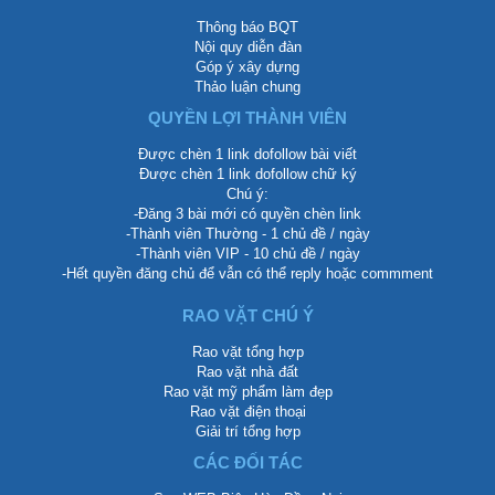
Thông báo BQT
Nội quy diễn đàn
Góp ý xây dựng
Thảo luận chung
QUYỀN LỢI THÀNH VIÊN
Được chèn 1 link dofollow bài viết
Được chèn 1 link dofollow chữ ký
Chú ý:
-Đăng 3 bài mới có quyền chèn link
-Thành viên Thường - 1 chủ đề / ngày
-Thành viên VIP - 10 chủ đề / ngày
-Hết quyền đăng chủ để vẫn có thể reply hoặc commment
RAO VẶT CHÚ Ý
Rao vặt tổng hợp
Rao vặt nhà đất
Rao vặt mỹ phẩm làm đẹp
Rao vặt điện thoại
Giải trí tổng hợp
CÁC ĐỐI TÁC