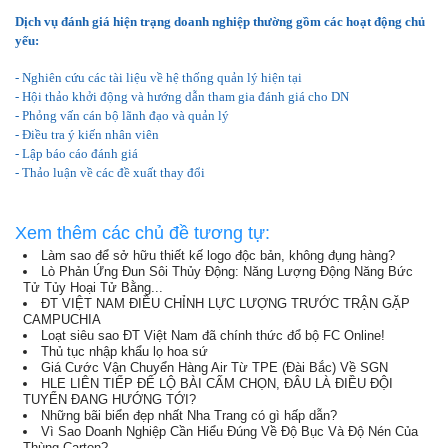
Dịch vụ đánh giá hiện trạng doanh nghiệp thường gồm các hoạt động chủ
yếu:
- Nghiên cứu các tài liệu về hệ thống quản lý hiện tại
- Hội thảo khởi động và hướng dẫn tham gia đánh giá cho DN
- Phỏng vấn cán bộ lãnh đạo và quản lý
- Điều tra ý kiến nhân viên
- Lập báo cáo đánh giá
- Thảo luận về các đề xuất thay đổi
Xem thêm các chủ đề tương tự:
Làm sao để sở hữu thiết kế logo độc bản, không đụng hàng?
Lò Phản Ứng Đun Sôi Thủy Động: Năng Lượng Động Năng Bức
Tử Tủy Hoại Tử Bằng...
ĐT VIỆT NAM ĐIỀU CHỈNH LỰC LƯỢNG TRƯỚC TRẬN GẶP
CAMPUCHIA
Loạt siêu sao ĐT Việt Nam đã chính thức đổ bộ FC Online!
Thủ tục nhập khẩu lọ hoa sứ
Giá Cước Vận Chuyển Hàng Air Từ TPE (Đài Bắc) Về SGN
HLE LIÊN TIẾP ĐỂ LỘ BÀI CẤM CHỌN, ĐÂU LÀ ĐIỀU ĐỘI
TUYỂN ĐANG HƯỚNG TỚI?
Những bãi biển đẹp nhất Nha Trang có gì hấp dẫn?
Vì Sao Doanh Nghiệp Cần Hiểu Đúng Về Độ Bục Và Độ Nén Của
Thùng Carton?