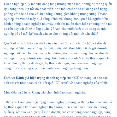
Doanh nghiệp quy mô vừa đang tăng trưởng mạnh mẽ, nhưng hệ thống quản
lý không theo kịp tốc độ phát triển, như một chiếc ô tô cũ đang chở nặng,
phóng với tốc độ cao với hệ thống khung gầm không tương xứng. Doanh
nghiệp lớn với bộ máy quá cồng kềnh mà không hiệu quả? Là người điều
hành những doanh nghiệp như vậy, anh chị muốn thực hiện chương trình tái
cơ cấu hay cải tổ hệ thống quản lý? Anh chị muốn biết thực trạng doanh
nghiệp để có một kế hoạch căn cơ cho những đổi mới về bản chất?
Qua 9 năm thực hiện các dự án tư vấn thay đổi cho các tổ chức và doanh
nghiệp tại Việt nam, chúng tôi nhận thấy việc thực hiện
Đánh giá doanh
nghiệp
một cách bài bản mang lại những giá trị quan trọng cho các doanh
nghiệp trong quá trình xây dựng chiến lược cũng như các hệ thống quản lý
khác như hệ thống đánh giá, hệ thống đãi ngộ, văn hóa doanh nghiệp…
cũng như cho công việc điều hành doanh nghiệp hàng ngày.
Dịch vụ
Đánh giá hiện trạng doanh nghiệp
của OCD sẽ mang lại cho các
anh chị cái nhìn toàn cảnh, kết quả “CT-scan” về doanh nghiệp của mình.
Mục tiêu và đầu ra: Cung cấp cho lãnh đạo doanh nghiệp:
- Báo cáo Đánh giá hiện trạng doanh nghiệp, mang lại thông tin toàn cảnh về
hệ thống quản lý doanh nghiệp (hệ thống triển khai chiến lược, hệ thống
quản lý kết quả và hiệu quả kinh doanh, các chức năng doanh nghiệp, năng
lực đội ngũ và văn hóa doanh nghiệp…) và sự phù hợp của các hệ thống này