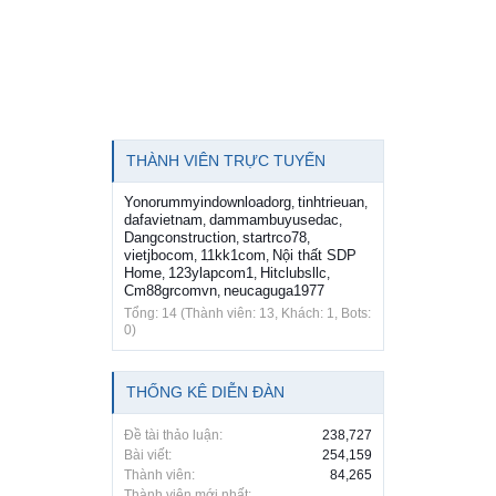
THÀNH VIÊN TRỰC TUYẾN
Yonorummyindownloadorg
tinhtrieuan
,
,
dafavietnam
dammambuyusedac
,
,
Dangconstruction
startrco78
,
,
vietjbocom
11kk1com
Nội thất SDP
,
,
Home
123ylapcom1
Hitclubsllc
,
,
,
Cm88grcomvn
neucaguga1977
,
Tổng: 14 (Thành viên: 13, Khách: 1, Bots:
0)
THỐNG KÊ DIỄN ĐÀN
Đề tài thảo luận:
238,727
Bài viết:
254,159
Thành viên:
84,265
Thành viên mới nhất: