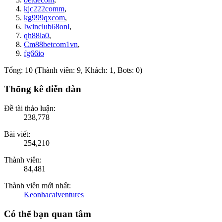
kjc222comm
,
kg999qxcom
,
Iwinclub68onl
,
qh88la0
,
Cm88betcom1vn
,
fg66io
Tổng: 10 (Thành viên: 9, Khách: 1, Bots: 0)
Thống kê diễn đàn
Đề tài thảo luận:
238,778
Bài viết:
254,210
Thành viên:
84,481
Thành viên mới nhất:
Keonhacaiventures
Có thể bạn quan tâm