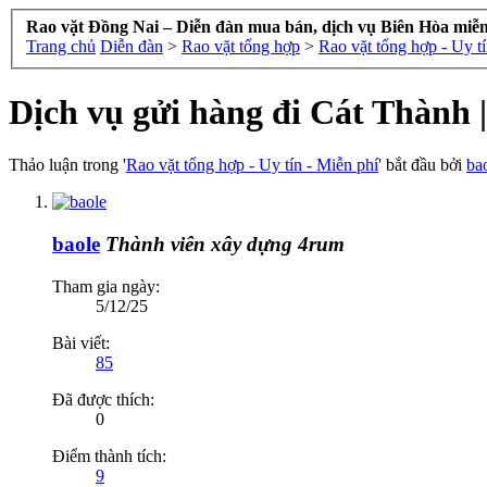
Rao vặt Đồng Nai – Diễn đàn mua bán, dịch vụ Biên Hòa miễn 
Trang chủ
Diễn đàn
>
Rao vặt tổng hợp
>
Rao vặt tổng hợp - Uy tí
Dịch vụ gửi hàng đi Cát Thành
Thảo luận trong '
Rao vặt tổng hợp - Uy tín - Miễn phí
' bắt đầu bởi
ba
baole
Thành viên xây dựng 4rum
Tham gia ngày:
5/12/25
Bài viết:
85
Đã được thích:
0
Điểm thành tích:
9