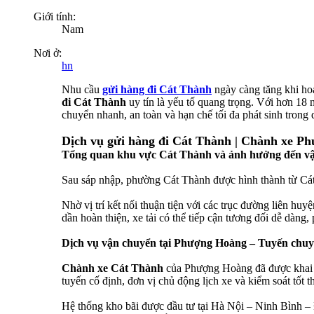
Giới tính:
Nam
Nơi ở:
hn
Nhu cầu
gửi hàng đi Cát Thành
ngày càng tăng khi hoạ
đi Cát Thành
uy tín là yếu tố quang trọng. Với hơn 18
chuyển nhanh, an toàn và hạn chế tối đa phát sinh trong 
Dịch vụ gửi hàng đi Cát Thành | Chành xe P
Tổng quan khu vực Cát Thành và ảnh hưởng đến vậ
Sau sáp nhập, phường Cát Thành được hình thành từ Cát
Nhờ vị trí kết nối thuận tiện với các trục đường liên hu
dần hoàn thiện, xe tải có thể tiếp cận tương đối dễ dàng,
Dịch vụ vận chuyển tại Phượng Hoàng – Tuyến chuyên
Chành xe Cát Thành
của Phượng Hoàng đã được khai t
tuyến cố định, đơn vị chủ động lịch xe và kiểm soát tốt t
Hệ thống kho bãi được đầu tư tại Hà Nội – Ninh Bình – 