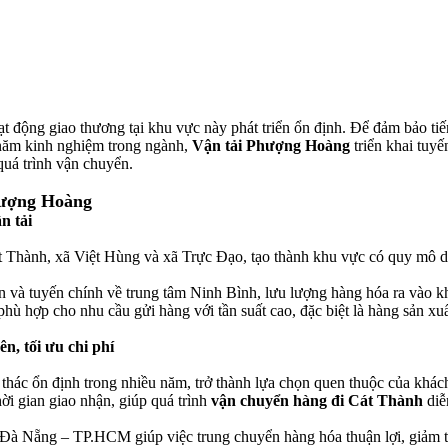
t động giao thương tại khu vực này phát triển ổn định. Để đảm bảo tiến
 năm kinh nghiệm trong ngành,
Vận tải Phượng Hoàng
triển khai tuyế
quá trình vận chuyển.
hượng Hoàng
n tải
 Thành, xã Việt Hùng và xã Trực Đạo, tạo thành khu vực có quy mô dâ
yện và tuyến chính về trung tâm Ninh Bình, lưu lượng hàng hóa ra vào 
 phù hợp cho nhu cầu gửi hàng với tần suất cao, đặc biệt là hàng sản xuấ
, tối ưu chi phí
hác ổn định trong nhiều năm, trở thành lựa chọn quen thuộc của khác
hời gian giao nhận, giúp quá trình
vận chuyển hàng đi Cát Thành
diễn
Đà Nẵng – TP.HCM giúp việc trung chuyển hàng hóa thuận lợi, giảm thờ