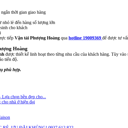
 ngắn thời gian giao hàng
từ nhỏ lẻ đến hàng số lượng lớn
 sinh cho khách
i
trực tiếp
Vận tải Phượng Hoàng
qua
hotline 19009369
để được tư vấ
Phượng Hoàng
ành
được thiết kế linh hoạt theo từng nhu cầu của khách hàng. Tùy vào s
o tiến độ.
vụ phù hợp.
Lựa chọn bền đẹp cho...
 cho nhà ở hiện đại
Maison
RẺ, ƯU ĐÃI KHỦNG! 0937.612.822