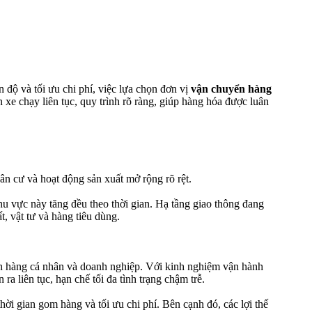
 độ và tối ưu chi phí, việc lựa chọn đơn vị
vận chuyển hàng
n xe chạy liên tục, quy trình rõ ràng, giúp hàng hóa được luân
n cư và hoạt động sản xuất mở rộng rõ rệt.
khu vực này tăng đều theo thời gian. Hạ tầng giao thông đang
t, vật tư và hàng tiêu dùng.
h hàng cá nhân và doanh nghiệp. Với kinh nghiệm vận hành
 ra liên tục, hạn chế tối đa tình trạng chậm trễ.
i gian gom hàng và tối ưu chi phí. Bên cạnh đó, các lợi thế