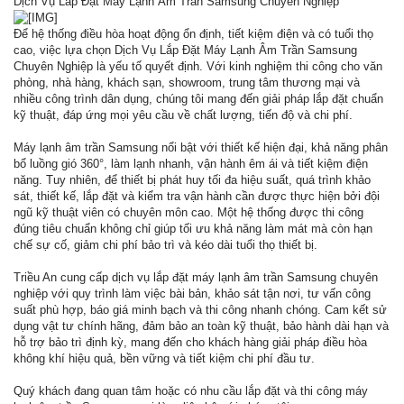
Dịch Vụ Lắp Đặt Máy Lạnh Âm Trần Samsung Chuyên Nghiệp
Để hệ thống điều hòa hoạt động ổn định, tiết kiệm điện và có tuổi thọ
cao, việc lựa chọn Dịch Vụ Lắp Đặt Máy Lạnh Âm Trần Samsung
Chuyên Nghiệp là yếu tố quyết định. Với kinh nghiệm thi công cho văn
phòng, nhà hàng, khách sạn, showroom, trung tâm thương mại và
nhiều công trình dân dụng, chúng tôi mang đến giải pháp lắp đặt chuẩn
kỹ thuật, đáp ứng mọi yêu cầu về chất lượng, tiến độ và chi phí.
Máy lạnh âm trần Samsung nổi bật với thiết kế hiện đại, khả năng phân
bổ luồng gió 360°, làm lạnh nhanh, vận hành êm ái và tiết kiệm điện
năng. Tuy nhiên, để thiết bị phát huy tối đa hiệu suất, quá trình khảo
sát, thiết kế, lắp đặt và kiểm tra vận hành cần được thực hiện bởi đội
ngũ kỹ thuật viên có chuyên môn cao. Một hệ thống được thi công
đúng tiêu chuẩn không chỉ giúp tối ưu khả năng làm mát mà còn hạn
chế sự cố, giảm chi phí bảo trì và kéo dài tuổi thọ thiết bị.
Triều An cung cấp dịch vụ lắp đặt máy lạnh âm trần Samsung chuyên
nghiệp với quy trình làm việc bài bản, khảo sát tận nơi, tư vấn công
suất phù hợp, báo giá minh bạch và thi công nhanh chóng. Cam kết sử
dụng vật tư chính hãng, đảm bảo an toàn kỹ thuật, bảo hành dài hạn và
hỗ trợ bảo trì định kỳ, mang đến cho khách hàng giải pháp điều hòa
không khí hiệu quả, bền vững và tiết kiệm chi phí đầu tư.
Quý khách đang quan tâm hoặc có nhu cầu lắp đặt và thi công máy