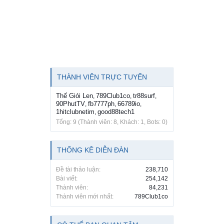
THÀNH VIÊN TRỰC TUYẾN
Thế Giói Len
789Club1co
tr88surf
,
,
,
90PhutTV
fb7777ph
66789io
,
,
,
1hitclubnetim
good88tech1
,
Tổng: 9 (Thành viên: 8, Khách: 1, Bots: 0)
THỐNG KÊ DIỄN ĐÀN
Đề tài thảo luận:
238,710
Bài viết:
254,142
Thành viên:
84,231
Thành viên mới nhất:
789Club1co