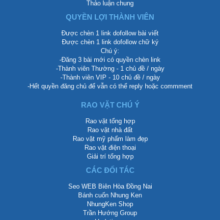
Thảo luận chung
QUYỀN LỢI THÀNH VIÊN
Được chèn 1 link dofollow bài viết
Được chèn 1 link dofollow chữ ký
Chú ý:
-Đăng 3 bài mới có quyền chèn link
-Thành viên Thường - 1 chủ đề / ngày
-Thành viên VIP - 10 chủ đề / ngày
-Hết quyền đăng chủ để vẫn có thể reply hoặc commment
RAO VẶT CHÚ Ý
Rao vặt tổng hợp
Rao vặt nhà đất
Rao vặt mỹ phẩm làm đẹp
Rao vặt điện thoại
Giải trí tổng hợp
CÁC ĐỐI TÁC
Seo WEB Biên Hòa Đồng Nai
Bánh cuốn Nhung Ken
NhungKen Shop
Trần Hướng Group