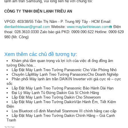
lạnh âm trần Samsung, vui lòng liên hệ với chúng tôi:
CÔNG TY TNHH ĐIỆN LẠNH TRIỀU AN
VPGD: 403/38/55 Trần Thị Năm - P. Trung Mỹ Tây - HCM Email:
dienlanhtrieuan@gmail.com
Website:
www.maylanhtrieuan.com☎️
Điện
thoại: 028.3610.0330 Zalo báo giá PKD: 0909.090.622 Hotline: 0909 629
980 (Mr. Công)
Xem thêm các chủ đề tương tự:
Khám phá tầm quan trọng và lợi ích của việc đi ống đồng âm
tường Điều hòa...
Lắp Đặt Máy Lạnh Treo Tường Panasonic Cho Văn Phòng Nhỏ
Chuyên LắpMáy Lạnh Treo Tường PanasonicCho Doanh Nghiệp
Phân phối Máy lạnh âm trần DAIKIN Inverter với giá cực rẻ – cực
sốc
Lắp Đặt Máy Lạnh Treo Tường Panasonic Bảo Hành Dài Hạn
Đại Lý Máy Lạnh Tủ Đứng Daikin Giá Sỉ Chính Hãng
Lắp Đặt Máy Lạnh Treo Tường Daikin Cho Showroom
Lắp Đặt Máy Lạnh Treo Tường DaikinVận Hành Êm, Tiết Kiệm
Điện
Loa Bluetoot cố định Marshall Stanmore III chính hãng cao cấp
Lắp Đặt Máy Lạnh Treo Tường Daikin Chính Hãng – Giá Cạnh
Tranh
2/7/26