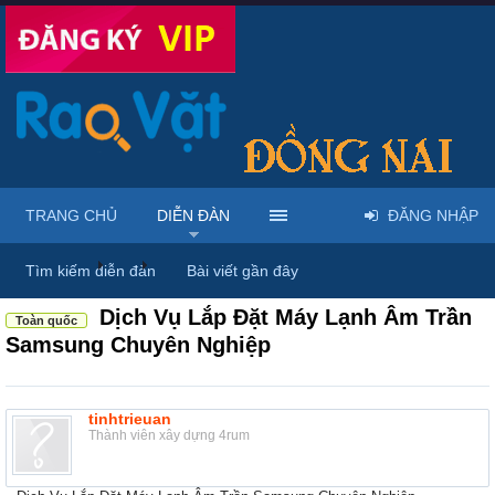
TRANG CHỦ
DIỄN ĐÀN
ĐĂNG NHẬP
Diễn đàn
...
Mua bán & sửa điện tử, điện lạnh
Tìm kiếm diễn đàn
Bài viết gần đây
Dịch Vụ Lắp Đặt Máy Lạnh Âm Trần
Toàn quốc
Samsung Chuyên Nghiệp
tinhtrieuan
Thành viên xây dựng 4rum