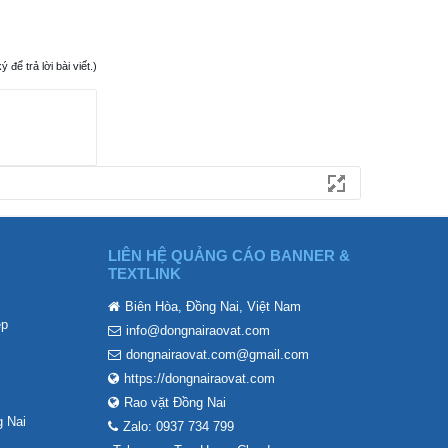
ể trả lời bài viết.)
LIÊN HỆ QUẢNG CÁO BANNER &
TEXTLINK
Biên Hòa, Đồng Nai, Việt Nam
ẹp
info@dongnairaovat.com
dongnairaovat.com@gmail.com
https://dongnairaovat.com
Rao vặt Đồng Nai
 Nai
Zalo: 0937 734 799