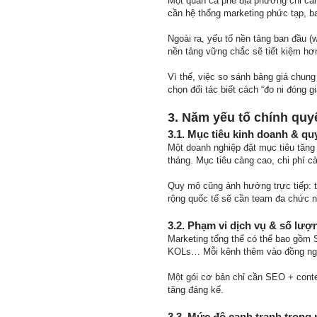
Một quán cà phê địa phương chỉ cần
cần hệ thống marketing phức tạp, b
Ngoài ra, yếu tố nền tảng ban đầu (
nền tảng vững chắc sẽ tiết kiệm hơn
Vì thế, việc so sánh bảng giá chun
chọn đối tác biết cách “đo ni đóng gi
3. Năm yếu tố chính quyế
3.1. Mục tiêu kinh doanh & qu
Một doanh nghiệp đặt mục tiêu tăng 
tháng. Mục tiêu càng cao, chi phí c
Quy mô cũng ảnh hưởng trực tiếp: 
rộng quốc tế sẽ cần team đa chức nă
3.2. Phạm vi dịch vụ & số lượn
Marketing tổng thể có thể bao gồm 
KOLs… Mỗi kênh thêm vào đồng nghĩ
Một gói cơ bản chỉ cần SEO + cont
tăng đáng kể.
3.3. Mức độ cạnh tranh trong