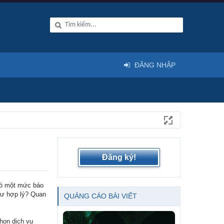
ĐĂNG NHẬP
Đăng ký!
 có một mức báo
 tư hợp lý? Quan
QUẢNG CÁO BÀI VIẾT
họn dịch vụ