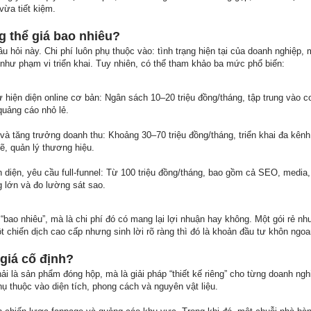
vừa tiết kiệm.
g thể giá bao nhiêu?
u hỏi này. Chi phí luôn phụ thuộc vào: tình trạng hiện tại của doanh nghiệp, 
như phạm vi triển khai. Tuy nhiên, có thể tham khảo ba mức phổ biến:
 hiện diện online cơ bản: Ngân sách 10–20 triệu đồng/tháng, tập trung vào co
quảng cáo nhỏ lẻ.
 tăng trưởng doanh thu: Khoảng 30–70 triệu đồng/tháng, triển khai đa kênh
, quản lý thương hiệu.
 diện, yêu cầu full-funnel: Từ 100 triệu đồng/tháng, bao gồm cả SEO, media,
g lớn và đo lường sát sao.
 “bao nhiêu”, mà là chi phí đó có mang lại lợi nhuận hay không. Một gói rẻ n
t chiến dịch cao cấp nhưng sinh lời rõ ràng thì đó là khoản đầu tư khôn ngoa
 giá cố định?
ải là sản phẩm đóng hộp, mà là giải pháp “thiết kế riêng” cho từng doanh ng
hụ thuộc vào diện tích, phong cách và nguyên vật liệu.