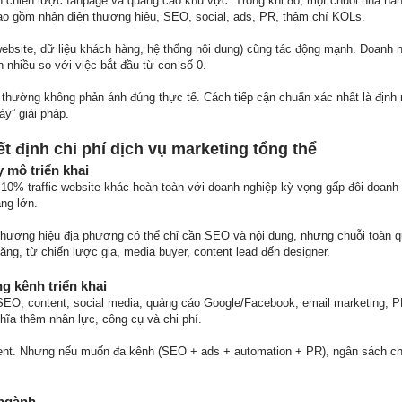
 chiến lược fanpage và quảng cáo khu vực. Trong khi đó, một chuỗi nhà hà
ao gồm nhận diện thương hiệu, SEO, social, ads, PR, thậm chí KOLs.
website, dữ liệu khách hàng, hệ thống nội dung) cũng tác động mạnh. Doanh 
 nhiều so với việc bắt đầu từ con số 0.
g thường không phản ánh đúng thực tế. Cách tiếp cận chuẩn xác nhất là định 
ày” giải pháp.
t định chi phí dịch vụ marketing tổng thể
y mô triển khai
10% traffic website khác hoàn toàn với doanh nghiệp kỳ vọng gấp đôi doanh 
àng lớn.
thương hiệu địa phương có thể chỉ cần SEO và nội dung, nhưng chuỗi toàn
ng, từ chiến lược gia, media buyer, content lead đến designer.
g kênh triển khai
SEO, content, social media, quảng cáo Google/Facebook, email marketing, P
a thêm nhân lực, công cụ và chi phí.
ent. Nhưng nếu muốn đa kênh (SEO + ads + automation + PR), ngân sách ch
 ngành