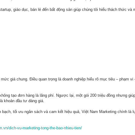
startup, giáo dục, bán lẻ đến bất động sản giúp chúng tôi hiểu thách thức và 
 mức giá chung. Điều quan trọng là doanh nghiệp hiểu rõ mục tiêu – phạm vi
không tạo đơn hàng là lãng phí. Ngược lại, một gói 200 triệu đồng nhưng giú
là khoản đầu tư đáng giá.
 bạch, tối ưu ngân sách và cam kết hiệu quả, Việt Nam Marketing chính là 
.vn/dich-vu-marketing-tong-the-bao-nhieu-tien/