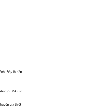
kênh. Đây là nền
eting (VIMA) trở
huyên gia thiết