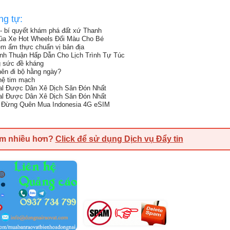
ng tự:
 - bí quyết khám phá đất xứ Thanh
ủa Xe Hot Wheels Đổi Màu Cho Bé
ệm ẩm thực chuẩn vị bản địa
ình Thuận Hấp Dẫn Cho Lịch Trình Tự Túc
g sức đề kháng
nên đi bộ hằng ngày?
hệ tim mạch
al Được Dân Xê Dịch Săn Đón Nhất
al Được Dân Xê Dịch Săn Đón Nhất
c: Đừng Quên Mua Indonesia 4G eSIM
em nhiều hơn?
Click để sử dụng Dịch vụ Đẩy tin