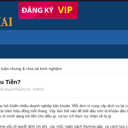
 luận chung & chia sẻ kinh nghiệm
u Tiền?
bởi
HuyenThanh123
,
10/9/25
.
câu hỏi khiến nhiều doanh nghiệp băn khoăn. Mỗi đơn vị cung cấp dịch vụ lại
n vài trăm triệu đồng mỗi tháng. Vậy làm thế nào để biết đâu mới là khoản đầu
 rõ mình đang trả tiền cho điều gì, và lợi ích thực sự nhận về là gì.
hững yếu tố quyết định chi phí, các mốc ngân sách thường gặp, và cách lựa c