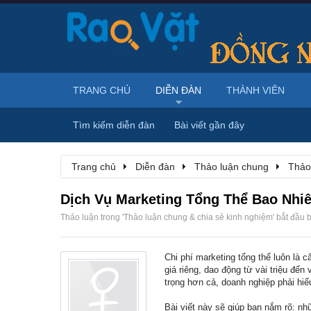
TRANG CHỦ
DIỄN ĐÀN
THÀNH VIÊN
Tìm kiếm diễn đàn
Bài viết gần đây
Trang chủ
Diễn đàn
Thảo luận chung
Thảo
Dịch Vụ Marketing Tổng Thể Bao Nhiê
Thảo luận trong '
Thảo luận chung & chia sẻ kinh nghiệm
' bắt đầu 
Chi phí marketing tổng thể luôn là 
giá riêng, dao động từ vài triệu đế
trọng hơn cả, doanh nghiệp phải hiểu
Bài viết này sẽ giúp bạn nắm rõ: n