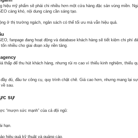
g hiệu mỹ phẩm sẽ phải chi nhiều hơn một cửa hàng đặc sản vùng miền. Ng
 SEO càng khó, nội dung càng cần sáng tạo.
ộng ở thị trường ngách, ngân sách có thể tối ưu mà vẫn hiệu quả.
ầu
EO, fanpage đang hoạt động và database khách hàng sẽ tiết kiệm chi phí đá
 tốn nhiều cho giai đoạn xây nền tảng.
a agency
thấp để thu hút khách hàng, nhưng rủi ro cao vì thiếu kinh nghiệm, thiếu qu
 đầy đủ, đầu tư công cụ, quy trình chặt chẽ. Giá cao hơn, nhưng mang lại sự
 về sau.
hực sự
ược “mượn sức mạnh” của cả đội ngũ:
ài hạn.
o hiệu quả kỹ thuật và quảng cáo.