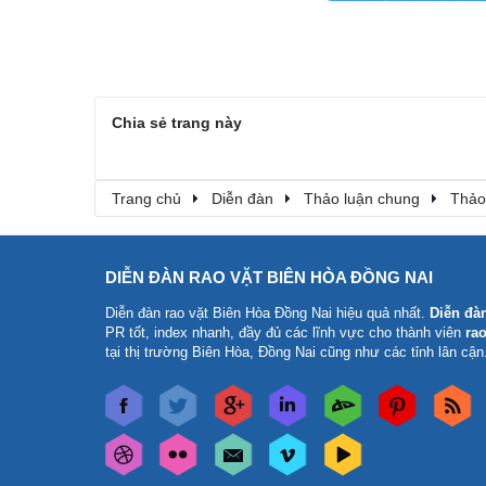
Chia sẻ trang này
Trang chủ
Diễn đàn
Thảo luận chung
Thảo
DIỄN ĐÀN RAO VẶT BIÊN HÒA ĐỒNG NAI
Diễn đàn rao vặt Biên Hòa Đồng Nai
hiệu quả nhất.
Diễn đà
PR tốt, index nhanh, đầy đủ các lĩnh vực cho thành viên
rao
tại thị trường Biên Hòa, Đồng Nai cũng như các tỉnh lân cận