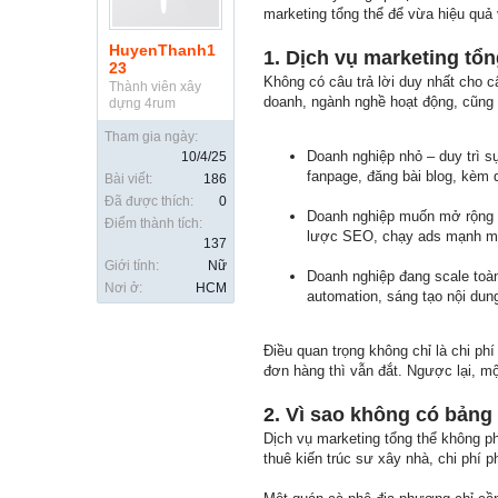
marketing tổng thể để vừa hiệu quả 
HuyenThanh1
1. Dịch vụ marketing tổn
23
Không có câu trả lời duy nhất cho câ
Thành viên xây
doanh, ngành nghề hoạt động, cũng 
dựng 4rum
Tham gia ngày:
Doanh nghiệp nhỏ – duy trì sự
10/4/25
fanpage, đăng bài blog, kèm 
Bài viết:
186
Đã được thích:
0
Doanh nghiệp muốn mở rộng và
Điểm thành tích:
lược SEO, chạy ads mạnh mẽ
137
Giới tính:
Nữ
Doanh nghiệp đang scale toàn
Nơi ở:
HCM
automation, sáng tạo nội dun
Điều quan trọng không chỉ là chi phí
đơn hàng thì vẫn đắt. Ngược lại, mộ
2. Vì sao không có bảng
Dịch vụ marketing tổng thể không ph
thuê kiến trúc sư xây nhà, chi phí p