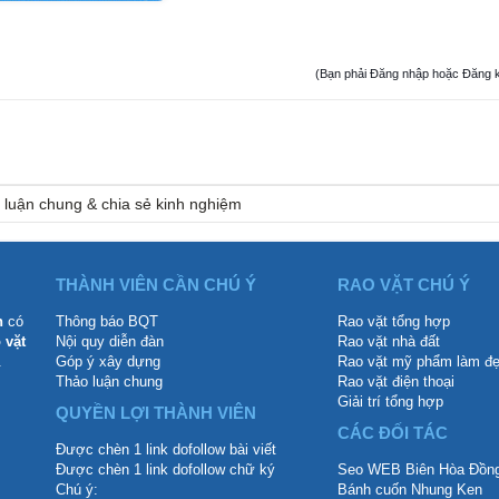
(Bạn phải Đăng nhập hoặc Đăng ký đ
 luận chung & chia sẻ kinh nghiệm
THÀNH VIÊN CẦN CHÚ Ý
RAO VẶT CHÚ Ý
n
có
Thông báo BQT
Rao vặt tổng hợp
 vặt
Nội quy diễn đàn
Rao vặt nhà đất
.
Góp ý xây dựng
Rao vặt mỹ phẩm làm đ
Thảo luận chung
Rao vặt điện thoại
Giải trí tổng hợp
QUYỀN LỢI THÀNH VIÊN
CÁC ĐỐI TÁC
Được chèn 1 link dofollow bài viết
Được chèn 1 link dofollow chữ ký
Seo WEB Biên Hòa Đồng
Chú ý:
Bánh cuốn Nhung Ken