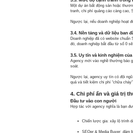
Một dự án bất động sản hoặc thươn
tranh, chi phí quảng cáo càng cao,
Ngược lại, nếu doanh nghiệp hoạt đ
3.4. Nền tảng và dữ liệu ban đ
Doanh nghiệp đã có website chuẩn S
đó, doanh nghiệp bắt đầu từ số 0 sẽ
3.5. Uy tín và kinh nghiệm củ
Agency mới vào nghề thường báo giá 
soát.
Ngược lại, agency uy tín có đội ngũ
quả và tiết kiệm chi phí “chữa cháy”
4. Chi phí ẩn và giá trị t
Đầu tư vào con người
Hợp tác với agency nghĩa là bạn đ
Chiến lược gia: xây lộ trình d
SEOer & Media Buyer: đảm bả