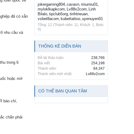
ng toàn quốc sẽ
jokergaming804
cavavn
miumiu01
,
,
,
myloklkapkcom
Lv88v2com
Linh
,
,
Bilalo
tipclub5org
tinhtrieuan
,
,
,
nghiệp đã có sẵn
vsbet8acom
kubettattoo
uyenuyen01
,
,
Tổng: 12 (Thành viên: 11, Khách: 1, Bots:
0)
rõ nhu cầu và
THỐNG KÊ DIỄN ĐÀN
Đề tài thảo luận:
238,766
thu trong 6
Bài viết:
254,198
Thành viên:
84,347
Thành viên mới nhất:
Lv88v2com
 quốc hoặc mở
CÓ THỂ BẠN QUAN TÂM
R báo chí,
ắc chắn phải