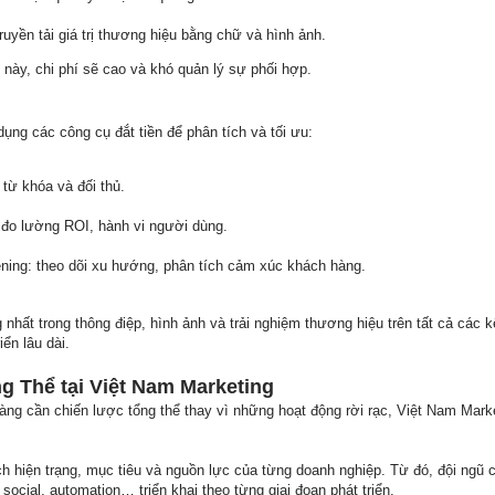
ruyền tải giá trị thương hiệu bằng chữ và hình ảnh.
í này, chi phí sẽ cao và khó quản lý sự phối hợp.
ng các công cụ đắt tiền để phân tích và tối ưu:
từ khóa và đối thủ.
 đo lường ROI, hành vi người dùng.
tening: theo dõi xu hướng, phân tích cảm xúc khách hàng.
 nhất trong thông điệp, hình ảnh và trải nghiệm thương hiệu trên tất cả các 
iển lâu dài.
ng Thể tại Việt Nam Marketing
àng cần chiến lược tổng thể thay vì những hoạt động rời rạc, Việt Nam Mark
ch hiện trạng, mục tiêu và nguồn lực của từng doanh nghiệp. Từ đó, đội ngũ c
 social, automation… triển khai theo từng giai đoạn phát triển.