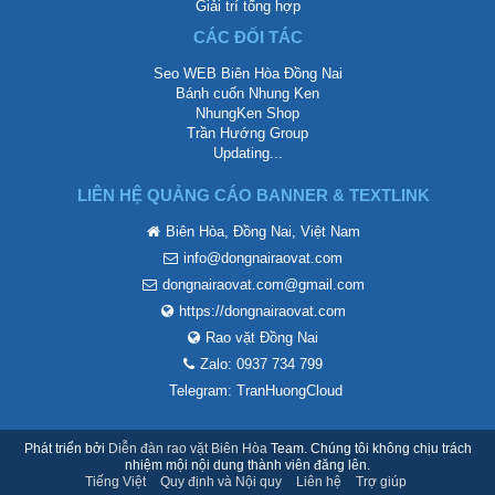
Giải trí tổng hợp
CÁC ĐỐI TÁC
Seo WEB Biên Hòa Đồng Nai
Bánh cuốn Nhung Ken
NhungKen Shop
Trần Hướng Group
Updating...
LIÊN HỆ QUẢNG CÁO BANNER & TEXTLINK
Biên Hòa, Đồng Nai, Việt Nam
info@dongnairaovat.com
dongnairaovat.com@gmail.com
https://dongnairaovat.com
Rao vặt Đồng Nai
Zalo: 0937 734 799
Telegram: TranHuongCloud
Phát triển bởi
Diễn đàn rao vặt Biên Hòa
Team. Chúng tôi không chịu trách
nhiệm mội nội dung thành viên đăng lên.
Tiếng Việt
Quy định và Nội quy
Liên hệ
Trợ giúp