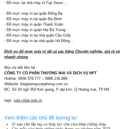
- Đổ mực tại nhà máy in Fuji Xerox….
- Đổ mực máy in tại quận Đống Đa
- Đổ mực máy in tại quận Ba Đình
- Đổ mực máy in quận Thanh Xuân
- Đổ mực máy in quận Hai Bà Trưng
- Đổ mực máy in tại nhà quận Cầu Giấy
- Đổ mực máy in tại nhà quận Hà Đông....
Dịch vụ đổ mực máy in tất cả các hãng Chuyên nghiệp, giá rẻ và
nhanh chóng
Mọi chi tiết liên hệ :
CÔNG TY CỔ PHẬN THƯƠNG MẠI VÀ DỊCH VỤ HPT
Hotline: 0936.378.777 – 0886.136.888
Website: thegioimayvanphong.com.vn
ĐC: Số 19 ngõ 350 Kim giang, P đại kim, Q Hoàng mai, TP.HN
tags
:
sửa chữa máy in
Xem thêm các chủ đề tương tự:
Vì sao cần lắp tay co thủy lực cho cửa thép chống cháy
Các mẫu cửa thép chống cháy được ưa chuộng năm 2023