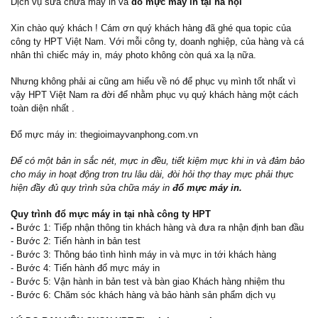
Dịch vụ sửa chữa máy in và
đổ mực máy in tại hà nội
Xin chào quý khách ! Cám ơn quý khách hàng đã ghé qua topic của
công ty HPT Việt Nam. Với mỗi công ty, doanh nghiệp, của hàng và cá
nhân thì chiếc máy in, máy photo không còn quá xa lạ nữa.
Nhưng không phải ai cũng am hiểu về nó để phục vụ mình tốt nhất vì
vậy HPT Việt Nam ra đời để nhằm phục vụ quý khách hàng một cách
toàn diện nhất .
Đổ mực máy in: thegioimayvanphong.com.vn
Để có một bản in sắc nét, mực in đều, tiết kiệm mực khi in và đảm bảo
cho máy in hoạt động trơn tru lâu dài, đòi hỏi thợ thay mực phải thực
hiện đầy đủ quy trình sửa chữa máy in
đổ mực máy in
.
Quy trình đổ mực máy in tại nhà công ty HPT
-
Bước 1: Tiếp nhận thông tin khách hàng và đưa ra nhận định ban đầu
- Bước 2: Tiến hành in bản test
- Bước 3: Thông báo tình hình máy in và mực in tới khách hàng
- Bước 4: Tiến hành đổ mực máy in
- Bước 5: Vận hành in bản test và bàn giao Khách hàng nhiệm thu
- Bước 6: Chăm sóc khách hàng và bảo hành sản phẩm dịch vụ