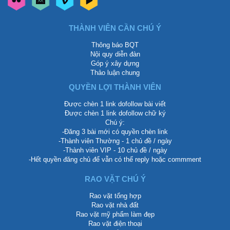
THÀNH VIÊN CẦN CHÚ Ý
Thông báo BQT
Nội quy diễn đàn
Góp ý xây dựng
Thảo luận chung
QUYỀN LỢI THÀNH VIÊN
Được chèn 1 link dofollow bài viết
Được chèn 1 link dofollow chữ ký
Chú ý:
-Đăng 3 bài mới có quyền chèn link
-Thành viên Thường - 1 chủ đề / ngày
-Thành viên VIP - 10 chủ đề / ngày
-Hết quyền đăng chủ để vẫn có thể reply hoặc commment
RAO VẶT CHÚ Ý
Rao vặt tổng hợp
Rao vặt nhà đất
Rao vặt mỹ phẩm làm đẹp
Rao vặt điện thoại