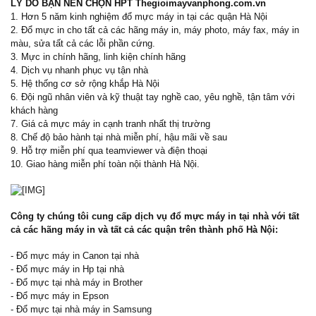
LÝ DO BẠN NÊN CHỌN HPT Thegioimayvanphong.com.vn
1. Hơn 5 năm kinh nghiệm đổ mực máy in tại các quận Hà Nội
2. Đổ mực in cho tất cả các hãng máy in, máy photo, máy fax, máy in
màu, sửa tất cả các lỗi phần cứng.
3. Mực in chính hãng, linh kiện chính hãng
4. Dịch vụ nhanh phục vụ tận nhà
5. Hệ thống cơ sở rộng khắp Hà Nội
6. Đội ngũ nhân viên và kỹ thuật tay nghề cao, yêu nghề, tận tâm với
khách hàng
7. Giá cả mực máy in cạnh tranh nhất thị trường
8. Chế độ bảo hành tại nhà miễn phí, hậu mãi về sau
9. Hỗ trợ miễn phí qua teamviewer và điện thoại
10. Giao hàng miễn phí toàn nội thành Hà Nội.
Công ty chúng tôi cung cấp dịch vụ đổ mực máy in tại nhà với tất
cả các hãng máy in và tất cả các quận trên thành phố Hà Nội:
- Đổ mực máy in Canon tại nhà
- Đổ mực máy in Hp tại nhà
- Đổ mực tại nhà máy in Brother
- Đổ mực máy in Epson
- Đổ mực tại nhà máy in Samsung