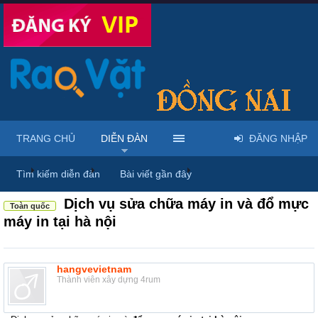
TRANG CHỦ
DIỄN ĐÀN
ĐĂNG NHẬP
...
Diễn đàn
Thảo luận chung
Thùng rác
Tìm kiếm diễn đàn
Bài viết gần đây
Dịch vụ sửa chữa máy in và đổ mực
Toàn quốc
máy in tại hà nội
hangvevietnam
Thành viên xây dựng 4rum