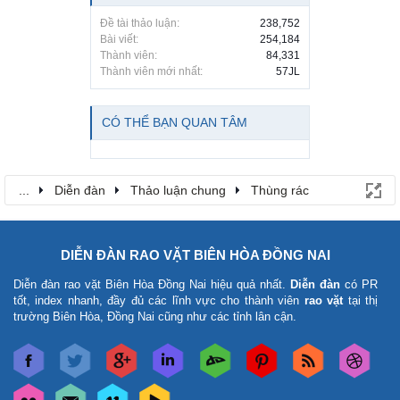
Đề tài thảo luận:
238,752
Bài viết:
254,184
Thành viên:
84,331
Thành viên mới nhất:
57JL
CÓ THỂ BẠN QUAN TÂM
...
Diễn đàn
Thảo luận chung
Thùng rác
DIỄN ĐÀN RAO VẶT BIÊN HÒA ĐỒNG NAI
Diễn đàn rao vặt Biên Hòa Đồng Nai
hiệu quả nhất.
Diễn đàn
có PR
tốt, index nhanh, đầy đủ các lĩnh vực cho thành viên
rao vặt
tại thị
trường Biên Hòa, Đồng Nai cũng như các tỉnh lân cận.