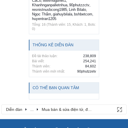
CaCo
888vndgbnet1
,
,
Khanhnganpalletnhua
90phutzzctv
,
,
resnistnusbcong1985
Linh Bilalo
,
,
Ngọc Thắm
giahuybilala
bshbetcom
,
,
,
huyentran1205
Tổng: 16 (Thành viên: 15, Khách: 1, Bots:
0)
THỐNG KÊ DIỄN ĐÀN
Đề tài thảo luận:
238,809
Bài viết:
254,241
Thành viên:
84,602
Thành viên mới nhất:
90phutzzetv
CÓ THỂ BẠN QUAN TÂM
Diễn đàn
...
Mua bán & sửa điện tử, điện lạnh