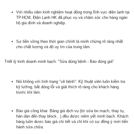
Với nhiều năm kinh nghiệm hoạt động trong lĩnh vực điện lạnh tại
TP.HCM, Điện Lạnh HK đã phục vụ và chăm sóc cho hàng ngàn
hộ gia đình và doanh nghiệp.
Sự bền vững theo thời gian chính là minh chứng rõ ràng nhất
cho chất lượng và độ uy tín của trung tâm.
Triết lý kinh doanh minh bạch: "Sửa đúng bệnh - Báo đúng giá"
Nói không với tình trạng "vẽ bệnh": Kỹ thuật viên luôn kiểm tra
kỹ lưỡng, bắt đúng lỗi và giải thích rõ ràng cho khách hàng
trước khi làm.
Báo giá công khai: Bảng giá dịch vụ (từ sửa bo mạch, thay tụ,
hàn dàn đến thay block...) đều được niêm yết minh bạch. Khách
hàng luôn được báo giá chi tiết và chỉ khi có sự đồng ý mới tiến
hành sửa chữa.