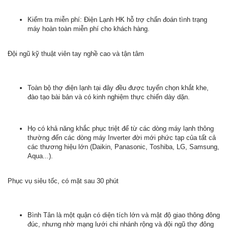
Kiểm tra miễn phí: Điện Lạnh HK hỗ trợ chẩn đoán tình trạng
máy hoàn toàn miễn phí cho khách hàng.
Đội ngũ kỹ thuật viên tay nghề cao và tận tâm
Toàn bộ thợ điện lạnh tại đây đều được tuyển chọn khắt khe,
đào tạo bài bản và có kinh nghiệm thực chiến dày dặn.
Họ có khả năng khắc phục triệt để từ các dòng máy lạnh thông
thường đến các dòng máy Inverter đời mới phức tạp của tất cả
các thương hiệu lớn (Daikin, Panasonic, Toshiba, LG, Samsung,
Aqua...).
Phục vụ siêu tốc, có mặt sau 30 phút
Bình Tân là một quận có diện tích lớn và mật độ giao thông đông
đúc, nhưng nhờ mạng lưới chi nhánh rộng và đội ngũ thợ đông