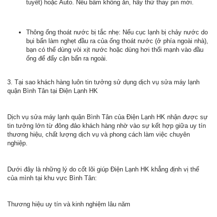
tuyết) hoặc Auto. Nếu bấm không ăn, hãy thử thay pin mới.
Thông ống thoát nước bị tắc nhẹ: Nếu cục lạnh bị chảy nước do
bụi bẩn làm nghẹt đầu ra của ống thoát nước (ở phía ngoài nhà),
bạn có thể dùng vòi xịt nước hoặc dùng hơi thổi mạnh vào đầu
ống để đẩy cặn bẩn ra ngoài.
3. Tại sao khách hàng luôn tin tưởng sử dụng dịch vụ sửa máy lạnh
quận Bình Tân tại Điện Lạnh HK
Dịch vụ sửa máy lạnh quận Bình Tân của Điện Lạnh HK nhận được sự
tin tưởng lớn từ đông đảo khách hàng nhờ vào sự kết hợp giữa uy tín
thương hiệu, chất lượng dịch vụ và phong cách làm việc chuyên
nghiệp.
Dưới đây là những lý do cốt lõi giúp Điện Lạnh HK khẳng định vị thế
của mình tại khu vực Bình Tân:
Thương hiệu uy tín và kinh nghiệm lâu năm