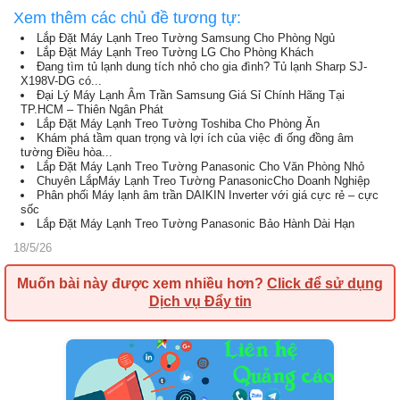
Xem thêm các chủ đề tương tự:
Lắp Đặt Máy Lạnh Treo Tường Samsung Cho Phòng Ngủ
Lắp Đặt Máy Lạnh Treo Tường LG Cho Phòng Khách
Đang tìm tủ lạnh dung tích nhỏ cho gia đình? Tủ lạnh Sharp SJ-
X198V-DG có...
Đại Lý Máy Lạnh Âm Trần Samsung Giá Sỉ Chính Hãng Tại
TP.HCM – Thiên Ngân Phát
Lắp Đặt Máy Lạnh Treo Tường Toshiba Cho Phòng Ăn
Khám phá tầm quan trọng và lợi ích của việc đi ống đồng âm
tường Điều hòa...
Lắp Đặt Máy Lạnh Treo Tường Panasonic Cho Văn Phòng Nhỏ
Chuyên LắpMáy Lạnh Treo Tường PanasonicCho Doanh Nghiệp
Phân phối Máy lạnh âm trần DAIKIN Inverter với giá cực rẻ – cực
sốc
Lắp Đặt Máy Lạnh Treo Tường Panasonic Bảo Hành Dài Hạn
18/5/26
Muốn bài này được xem nhiều hơn?
Click để sử dụng
Dịch vụ Đẩy tin