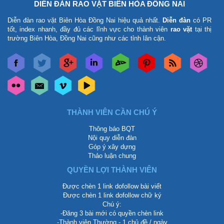
DIỄN ĐÀN RAO VẶT BIÊN HÒA ĐỒNG NAI
Diễn đàn rao vặt Biên Hòa Đồng Nai
hiệu quả nhất.
Diễn đàn
có PR
tốt, index nhanh, đầy đủ các lĩnh vực cho thành viên
rao vặt
tại thị
trường Biên Hòa, Đồng Nai cũng như các tỉnh lân cận.
THÀNH VIÊN CẦN CHÚ Ý
Thông báo BQT
Nội quy diễn đàn
Góp ý xây dựng
Thảo luận chung
QUYỀN LỢI THÀNH VIÊN
Được chèn 1 link dofollow bài viết
Được chèn 1 link dofollow chữ ký
Chú ý:
-Đăng 3 bài mới có quyền chèn link
-Thành viên Thường - 1 chủ đề / ngày