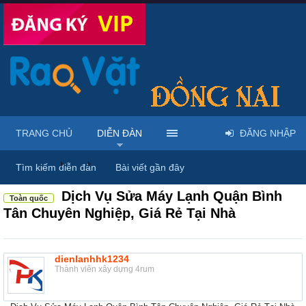
TRANG CHỦ
DIỄN ĐÀN
ĐĂNG NHẬP
Diễn đàn
...
Mua bán & sửa điện tử, điện lạnh
Tìm kiếm diễn đàn
Bài viết gần đây
Dịch Vụ Sửa Máy Lạnh Quận Bình
Toàn quốc
Tân Chuyên Nghiệp, Giá Rẻ Tại Nhà
dienlanhhk1234
Thành viên xây dựng 4rum