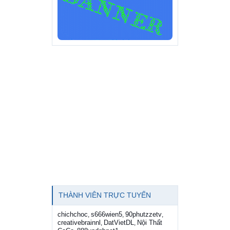
THÀNH VIÊN TRỰC TUYẾN
chichchoc
s666wien5
90phutzzetv
,
,
,
creativebrainnl
DatVietDL
Nội Thất
,
,