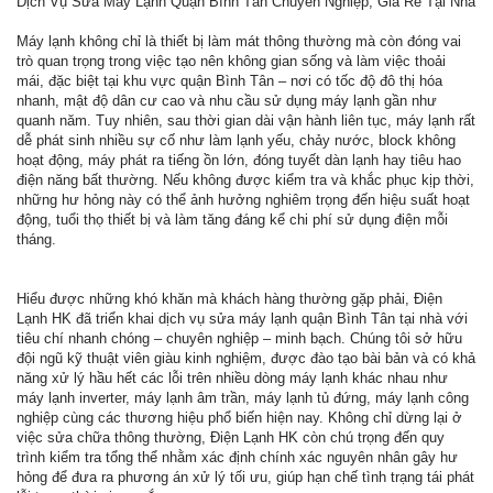
Dịch Vụ Sửa Máy Lạnh Quận Bình Tân Chuyên Nghiệp, Giá Rẻ Tại Nhà
Máy lạnh không chỉ là thiết bị làm mát thông thường mà còn đóng vai
trò quan trọng trong việc tạo nên không gian sống và làm việc thoải
mái, đặc biệt tại khu vực quận Bình Tân – nơi có tốc độ đô thị hóa
nhanh, mật độ dân cư cao và nhu cầu sử dụng máy lạnh gần như
quanh năm. Tuy nhiên, sau thời gian dài vận hành liên tục, máy lạnh rất
dễ phát sinh nhiều sự cố như làm lạnh yếu, chảy nước, block không
hoạt động, máy phát ra tiếng ồn lớn, đóng tuyết dàn lạnh hay tiêu hao
điện năng bất thường. Nếu không được kiểm tra và khắc phục kịp thời,
những hư hỏng này có thể ảnh hưởng nghiêm trọng đến hiệu suất hoạt
động, tuổi thọ thiết bị và làm tăng đáng kể chi phí sử dụng điện mỗi
tháng.
Hiểu được những khó khăn mà khách hàng thường gặp phải, Điện
Lạnh HK đã triển khai dịch vụ sửa máy lạnh quận Bình Tân tại nhà với
tiêu chí nhanh chóng – chuyên nghiệp – minh bạch. Chúng tôi sở hữu
đội ngũ kỹ thuật viên giàu kinh nghiệm, được đào tạo bài bản và có khả
năng xử lý hầu hết các lỗi trên nhiều dòng máy lạnh khác nhau như
máy lạnh inverter, máy lạnh âm trần, máy lạnh tủ đứng, máy lạnh công
nghiệp cùng các thương hiệu phổ biến hiện nay. Không chỉ dừng lại ở
việc sửa chữa thông thường, Điện Lạnh HK còn chú trọng đến quy
trình kiểm tra tổng thể nhằm xác định chính xác nguyên nhân gây hư
hỏng để đưa ra phương án xử lý tối ưu, giúp hạn chế tình trạng tái phát