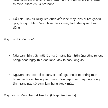
thường, thậm chí là hơi nóng.
Dấu hiệu này thường liên quan đến việc máy lạnh bị hết gas/xì
gas, hỏng tụ khởi động, hoặc block máy lạnh đã ngừng hoạt
động.
Máy lạnh bị đóng tuyết
Nếu bạn nhìn thấy một lớp tuyết trắng bám trên ống đồng (ở cục
nóng) hoặc ngay trên dàn lạnh, đây là báo động đỏ.
Nguyên nhân có thể do máy bị thiếu gas hoặc hệ thống tuần
hoàn gió bị cản trở nghiêm trọng. Việc ép máy chạy tiếp trong
tình trạng này sẽ sớm làm hỏng block máy.
Máy lạnh tự động bật/tắt liên tục (Chớp đèn báo lỗi)