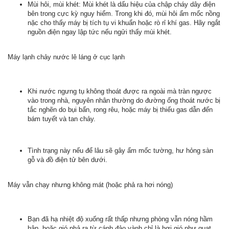
Mùi hôi, mùi khét: Mùi khét là dấu hiệu của chập cháy dây điện
bên trong cực kỳ nguy hiểm. Trong khi đó, mùi hôi ẩm mốc nồng
nặc cho thấy máy bị tích tụ vi khuẩn hoặc rò rỉ khí gas. Hãy ngắt
nguồn điện ngay lập tức nếu ngửi thấy mùi khét.
Máy lạnh chảy nước lê láng ở cục lạnh
Khi nước ngưng tụ không thoát được ra ngoài mà tràn ngược
vào trong nhà, nguyên nhân thường do đường ống thoát nước bị
tắc nghẽn do bụi bẩn, rong rêu, hoặc máy bị thiếu gas dẫn đến
bám tuyết và tan chảy.
Tình trạng này nếu để lâu sẽ gây ẩm mốc tường, hư hỏng sàn
gỗ và đồ điện tử bên dưới.
Máy vẫn chạy nhưng không mát (hoặc phả ra hơi nóng)
Bạn đã hạ nhiệt độ xuống rất thấp nhưng phòng vẫn nóng hầm
hập, hoặc gió phả ra từ cánh đảo vành chỉ là hơi gió như quạt