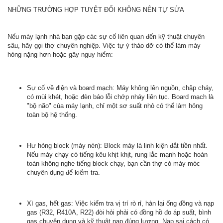
NHỮNG TRƯỜNG HỢP TUYỆT ĐỐI KHÔNG NÊN TỰ SỬA
Nếu máy lạnh nhà bạn gặp các sự cố liên quan đến kỹ thuật chuyên
sâu, hãy gọi thợ chuyên nghiệp. Việc tự ý tháo dỡ có thể làm máy
hỏng nặng hơn hoặc gây nguy hiểm:
Sự cố về điện và board mạch: Máy không lên nguồn, chập cháy,
có mùi khét, hoặc đèn báo lỗi chớp nháy liên tục. Board mạch là
"bộ não" của máy lạnh, chỉ một sơ suất nhỏ có thể làm hỏng
toàn bộ hệ thống.
Hư hỏng block (máy nén): Block máy là linh kiện đắt tiền nhất.
Nếu máy chạy có tiếng kêu khịt khịt, rung lắc mạnh hoặc hoàn
toàn không nghe tiếng block chạy, bạn cần thợ có máy móc
chuyên dụng để kiểm tra.
Xì gas, hết gas: Việc kiểm tra vị trí rò rỉ, hàn lại ống đồng và nạp
gas (R32, R410A, R22) đòi hỏi phải có đồng hồ đo áp suất, bình
gas chuyên dụng và kỹ thuật nạp đúng lượng. Nạp sai cách có