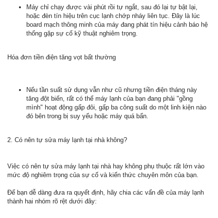
Máy chỉ chạy được vài phút rồi tự ngắt, sau đó lại tự bật lại,
hoặc đèn tín hiệu trên cục lạnh chớp nháy liên tục. Đây là lúc
board mạch thông minh của máy đang phát tín hiệu cảnh báo hệ
thống gặp sự cố kỹ thuật nghiêm trọng.
Hóa đơn tiền điện tăng vọt bất thường
Nếu tần suất sử dụng vẫn như cũ nhưng tiền điện tháng này
tăng đột biến, rất có thể máy lạnh của bạn đang phải "gồng
mình" hoạt động gấp đôi, gấp ba công suất do một linh kiện nào
đó bên trong bị suy yếu hoặc máy quá bẩn.
2. Có nên tự sửa máy lạnh tại nhà không?
Việc có nên tự sửa máy lạnh tại nhà hay không phụ thuộc rất lớn vào
mức độ nghiêm trọng của sự cố và kiến thức chuyên môn của bạn.
Để bạn dễ dàng đưa ra quyết định, hãy chia các vấn đề của máy lạnh
thành hai nhóm rõ rệt dưới đây: