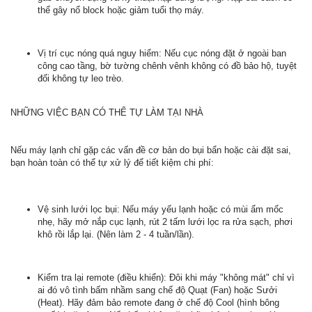
thể gây nổ block hoặc giảm tuổi thọ máy.
Vị trí cục nóng quá nguy hiểm: Nếu cục nóng đặt ở ngoài ban
công cao tầng, bờ tường chênh vênh không có đồ bảo hộ, tuyệt
đối không tự leo trèo.
NHỮNG VIỆC BẠN CÓ THỂ TỰ LÀM TẠI NHÀ
Nếu máy lạnh chỉ gặp các vấn đề cơ bản do bụi bẩn hoặc cài đặt sai,
bạn hoàn toàn có thể tự xử lý để tiết kiệm chi phí:
Vệ sinh lưới lọc bụi: Nếu máy yếu lạnh hoặc có mùi ẩm mốc
nhẹ, hãy mở nắp cục lạnh, rút 2 tấm lưới lọc ra rửa sạch, phơi
khô rồi lắp lại. (Nên làm 2 - 4 tuần/lần).
Kiểm tra lại remote (điều khiển): Đôi khi máy "không mát" chỉ vì
ai đó vô tình bấm nhầm sang chế độ Quạt (Fan) hoặc Sưởi
(Heat). Hãy đảm bảo remote đang ở chế độ Cool (hình bông