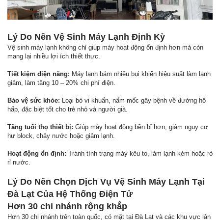
Lý Do Nên Vệ Sinh Máy Lạnh Định Kỳ
Vệ sinh máy lạnh không chỉ giúp máy hoạt động ổn định hơn mà còn
mang lại nhiều lợi ích thiết thực.
Tiết kiệm điện năng:
Máy lạnh bám nhiều bụi khiến hiệu suất làm lạnh
giảm, làm tăng 10 – 20% chi phí điện.
Bảo vệ sức khỏe:
Loại bỏ vi khuẩn, nấm mốc gây bệnh về đường hô
hấp, đặc biệt tốt cho trẻ nhỏ và người già.
Tăng tuổi thọ thiết bị:
Giúp máy hoạt động bền bỉ hơn, giảm nguy cơ
hư block, chảy nước hoặc giảm lạnh.
Hoạt động ổn định:
Tránh tình trạng máy kêu to, làm lạnh kém hoặc rò
rỉ nước.
Lý Do Nên Chọn Dịch Vụ Vệ Sinh Máy Lạnh Tại
Đà Lạt Của Hệ Thống Điện Tử
Hơn 30 chi nhánh rộng khắp
Hơn 30 chi nhánh trên toàn quốc, có mặt tại Đà Lạt và các khu vực lân