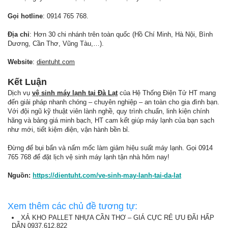
Gọi hotline
: 0914 765 768.
Địa chỉ
: Hơn 30 chi nhánh trên toàn quốc (Hồ Chí Minh, Hà Nội, Bình
Dương, Cần Thơ, Vũng Tàu,…).
Website
:
dientuht.com
Kết Luận
Dịch vụ
vệ sinh máy lạnh tại Đà Lạt
của Hệ Thống Điện Tử HT mang
đến giải pháp nhanh chóng – chuyên nghiệp – an toàn cho gia đình bạn.
Với đội ngũ kỹ thuật viên lành nghề, quy trình chuẩn, linh kiện chính
hãng và bảng giá minh bạch, HT cam kết giúp máy lạnh của bạn sạch
như mới, tiết kiệm điện, vận hành bền bỉ.
Đừng để bụi bẩn và nấm mốc làm giảm hiệu suất máy lạnh. Gọi 0914
765 768 để đặt lịch vệ sinh máy lạnh tận nhà hôm nay!
Nguồn:
https://dientuht.com/ve-sinh-may-lanh-tai-da-lat
Xem thêm các chủ đề tương tự:
XẢ KHO PALLET NHỰA CẦN THƠ – GIÁ CỰC RẺ ƯU ĐÃI HẤP
DẪN 0937.612.822