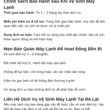
Chính Sách Bảo Hành Sau Khi Vệ Sinh Máy
Lạnh
Thời gian bảo hành:
Từ 1 – 3 tháng tùy theo dịch vụ.
Miễn phí kiểm tra & hỗ trợ:
Trong thời gian bảo hành, mọi vấn đề liên
quan đến việc vệ sinh sẽ được xử lý miễn phí.
Dung dịch an toàn:
Cam kết sử dụng hóa chất đạt chuẩn, bảo vệ sức
khỏe người dùng và linh kiện máy.
Mẹo Bảo Quản Máy Lạnh Để Hoạt Động Bền Bỉ
Vệ sinh định kỳ 3 – 6 tháng/lần.
Đặt nhiệt độ hợp lý, tránh bật máy quá lạnh.
Không để bụi bẩn, côn trùng hoặc vật cản chắn dàn nóng.
Kiểm tra gas lạnh và hệ thống điện thường xuyên.
Sử dụng dịch vụ bảo dưỡng định kỳ để phát hiện lỗi sớm.
Liên Hệ Dịch Vụ Vệ Sinh Máy Lạnh Tại Đà Lạt
Nếu máy lạnh của bạn đang gặp vấn đề hoặc cần vệ sinh định kỳ, hãy
liên hệ ngay các đơn vị vệ sinh tại Đà Lạt uy tín. Bạn có thể: