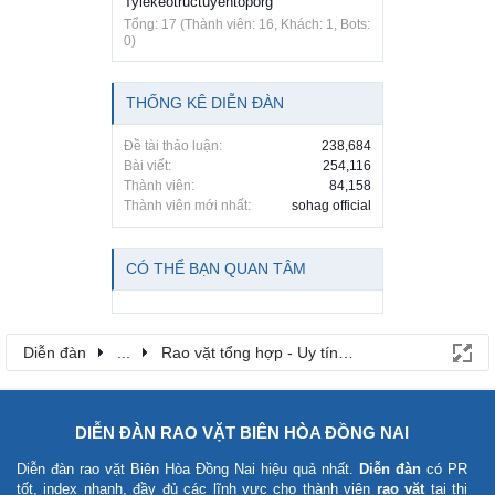
Tylekeotructuyentoporg
Tổng: 17 (Thành viên: 16, Khách: 1, Bots:
0)
THỐNG KÊ DIỄN ĐÀN
Đề tài thảo luận:
238,684
Bài viết:
254,116
Thành viên:
84,158
Thành viên mới nhất:
sohag official
CÓ THỂ BẠN QUAN TÂM
Diễn đàn
...
Rao vặt tổng hợp - Uy tín - Miễn phí
DIỄN ĐÀN RAO VẶT BIÊN HÒA ĐỒNG NAI
Diễn đàn rao vặt Biên Hòa Đồng Nai
hiệu quả nhất.
Diễn đàn
có PR
tốt, index nhanh, đầy đủ các lĩnh vực cho thành viên
rao vặt
tại thị