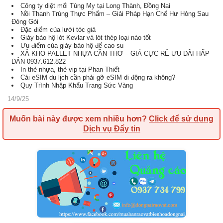
Công ty diệt mối Tùng My tại Long Thành, Đồng Nai
Nồi Thanh Trùng Thực Phẩm – Giải Pháp Hạn Chế Hư Hỏng Sau
Đóng Gói
Đặc điểm của lưới tóc giả
Giày bảo hộ lót Kevlar và lót thép loại nào tốt
Ưu điểm của giày bảo hộ đế cao su
XẢ KHO PALLET NHỰA CẦN THƠ – GIÁ CỰC RẺ ƯU ĐÃI HẤP
DẪN 0937.612.822
In thẻ nhựa, thẻ vip tại Phan Thiết
Cài eSIM du lịch cần phải gỡ eSIM di động ra không?
Quy Trình Nhập Khẩu Trang Sức Vàng
14/9/25
Muốn bài này được xem nhiều hơn?
Click để sử dụng
Dịch vụ Đẩy tin