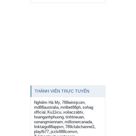
THÀNH VIÊN TRỰC TUYẾN
Nghiêm Hà My
789winnjcom
,
,
md88australia
mnlbet88ph
sohag
,
,
official
Ku11icu
xoilaczabtv
,
,
,
hoanganhphuong
tinhtrieuan
,
,
xenangmiennam
millionercanada
,
,
linktaigo88appvn
789clubchannel1
,
,
playfb77
jxzlx888comvn
,
,