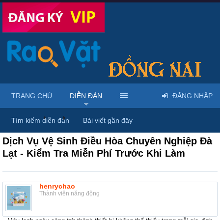
TRANG CHỦ
DIỄN ĐÀN
ĐĂNG NHẬP
Diễn đàn
...
Rao vặt tổng hợp - Uy tín - Miễn phí
Tìm kiếm diễn đàn
Bài viết gần đây
Dịch Vụ Vệ Sinh Điều Hòa Chuyên Nghiệp Đà
Lạt - Kiểm Tra Miễn Phí Trước Khi Làm
henrychao
Thành viên năng động