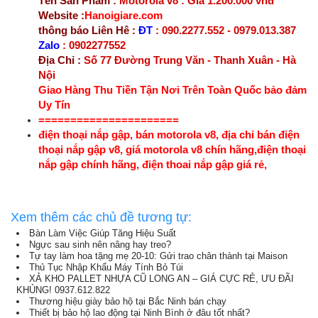
Tên Sản Phẩm :
Motorola v8 : Giá 1.200.000 vnđ
Website :
Hanoigiare.com
thông báo Liên Hê :
ĐT
: 090.2277.552 - 0979.013.387
Zalo
: 0902277552
Địa Chỉ :
Số 77 Đường Trung Văn - Thanh Xuân - Hà
Nội
Giao Hàng Thu Tiền Tận Nơi Trên Toàn Quốc bảo đảm
Uy Tín
======================
điện thoại nắp gập, bán motorola v8, địa chỉ bán điện
thoại nắp gập v8, giá motorola v8 chín hãng,điện thoại
nắp gập chính hãng, điện thoai nắp gập giá rẻ,
Xem thêm các chủ đề tương tự:
Bàn Làm Việc Giúp Tăng Hiệu Suất
Ngực sau sinh nên nâng hay treo?
Tự tay làm hoa tặng mẹ 20-10: Gửi trao chân thành tại Maison
Thủ Tục Nhập Khẩu Máy Tính Bỏ Túi
XẢ KHO PALLET NHỰA CŨ LONG AN – GIÁ CỰC RẺ, ƯU ĐÃI
KHỦNG! 0937.612.822
Thương hiệu giày bảo hộ tại Bắc Ninh bán chạy
Thiết bị bảo hộ lao động tại Ninh Bình ở đâu tốt nhất?