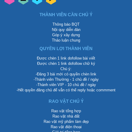
THÀNH VIÊN CẦN CHÚ Ý
Thông báo BQT
Nội quy diễn đàn
Góp ý xây dựng
Thảo luận chung
QUYỀN LỢI THÀNH VIÊN
Được chèn 1 link dofollow bài viết
Được chèn 1 link dofollow chữ ký
Chú ý:
-Đăng 3 bài mới có quyền chèn link
-Thành viên Thường - 1 chủ đề / ngày
-Thành viên VIP - 10 chủ đề / ngày
-Hết quyền đăng chủ để vẫn có thể reply hoặc commment
RAO VẶT CHÚ Ý
Rao vặt tổng hợp
Rao vặt nhà đất
Rao vặt mỹ phẩm làm đẹp
Rao vặt điện thoại