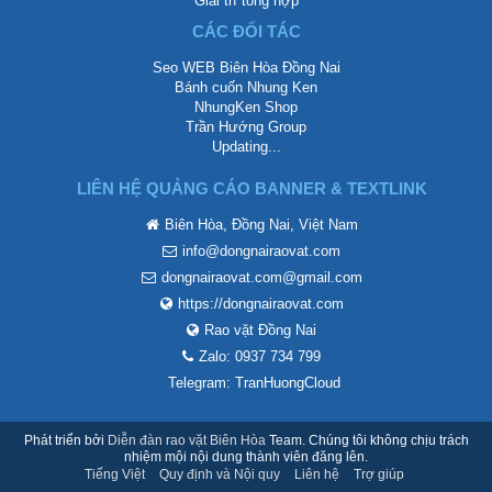
Giải trí tổng hợp
CÁC ĐỐI TÁC
Seo WEB Biên Hòa Đồng Nai
Bánh cuốn Nhung Ken
NhungKen Shop
Trần Hướng Group
Updating...
LIÊN HỆ QUẢNG CÁO BANNER & TEXTLINK
Biên Hòa, Đồng Nai, Việt Nam
info@dongnairaovat.com
dongnairaovat.com@gmail.com
https://dongnairaovat.com
Rao vặt Đồng Nai
Zalo: 0937 734 799
Telegram: TranHuongCloud
Phát triển bởi
Diễn đàn rao vặt Biên Hòa
Team. Chúng tôi không chịu trách
nhiệm mội nội dung thành viên đăng lên.
Tiếng Việt
Quy định và Nội quy
Liên hệ
Trợ giúp