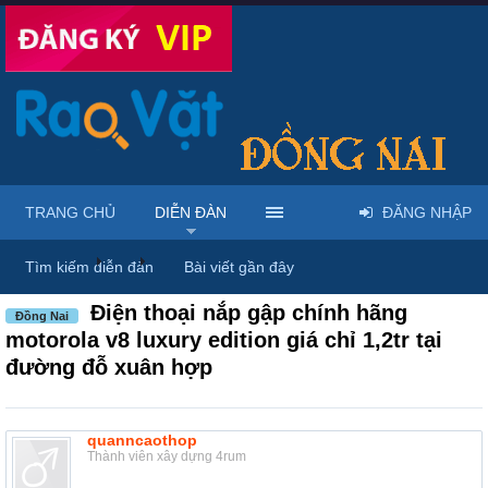
TRANG CHỦ
DIỄN ĐÀN
ĐĂNG NHẬP
Diễn đàn
...
Rao vặt tổng hợp - Uy tín - Miễn phí
Tìm kiếm diễn đàn
Bài viết gần đây
Điện thoại nắp gập chính hãng
Đồng Nai
motorola v8 luxury edition giá chỉ 1,2tr tại
đường đỗ xuân hợp
quanncaothop
Thành viên xây dựng 4rum