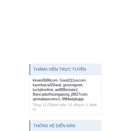
THÀNH VIÊN TRỰC TUYẾN
kkwin8686com
Good111uscom
,
,
keonhacai55heal
groovejpnet
,
,
luckjilionline
ae888estate1
,
,
Bancadoithuongaeorg
j8827com
,
,
qishuibaocomcn
99bbetpkapp
,
Tổng: 11 (Thành viên: 10, Khách: 1, Bots:
0)
THỐNG KÊ DIỄN ĐÀN