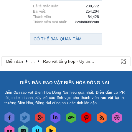
Đề tài thảo luận:
238,772
Bài viết:
254,204
Thành viên:
84,428
Thành viên mới nhất:
kkwin8686com
CÓ THỂ BẠN QUAN TÂM
Diễn đàn
...
Rao vặt tổng hợp - Uy tín - Miễn phí
DIỄN ĐÀN RAO VẶT BIÊN HÒA ĐỒNG NAI
Diễn đàn rao vặt Biên Hòa Đồng Nai
hiệu quả nhất.
Diễn đàn
có PR
tốt, index nhanh, đầy đủ các lĩnh vực cho thành viên
rao vặt
tại thị
trường Biên Hòa, Đồng Nai cũng như các tỉnh lân cận.