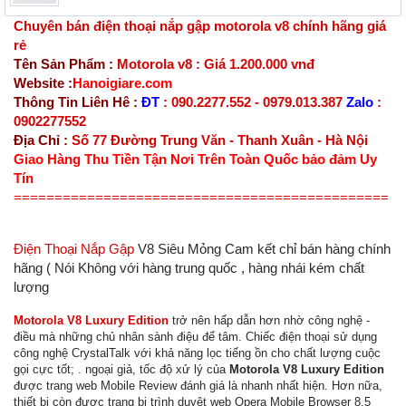
Chuyên bán điện thoại nắp gập motorola v8 chính hãng giá
rẻ
Tên Sản Phẩm :
Motorola v8 : Giá 1.200.000 vnđ
Website :
Hanoigiare.com
Thông Tin Liên Hê :
ĐT
: 090.2277.552 - 0979.013.387
Zalo
:
0902277552
Địa Chỉ :
Số 77 Đường Trung Văn - Thanh Xuân - Hà Nội
Giao Hàng Thu Tiền Tận Nơi Trên Toàn Quốc bảo đảm Uy
Tín
==============================================
Điện Thoại Nắp Gập
V8 Siêu Mỏng
Cam kết chỉ bán hàng chính
hãng ( Nói Không với hàng trung quốc , hàng nhái kém chất
lượng
Motorola V8 Luxury Edition
trở nên hấp dẫn hơn nhờ công nghệ -
điều mà những chủ nhân sành điệu để tâm. Chiếc điện thoại sử dụng
công nghệ CrystalTalk với khả năng lọc tiếng ồn cho chất lượng cuộc
gọi cực tốt; . ngoại giả, tốc độ xử lý của
Motorola V8 Luxury Edition
được trang web Mobile Review đánh giá là nhanh nhất hiện. Hơn nữa,
thiết bị còn được trang bị trình duyệt web Opera Mobile Browser 8.5