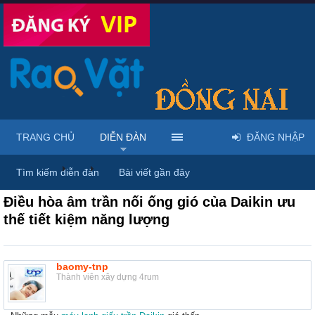
TRANG CHỦ
DIỄN ĐÀN
ĐĂNG NHẬP
Diễn đàn
...
Mua bán & sửa điện tử, điện lạnh
Tìm kiếm diễn đàn
Bài viết gần đây
Điều hòa âm trần nối ống gió của Daikin ưu
thế tiết kiệm năng lượng
baomy-tnp
Thành viên xây dựng 4rum