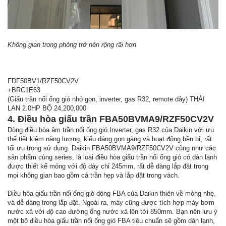
Không gian trong phòng trở nên rộng rãi hơn
FDF50BV1/RZF50CV2V
+BRC1E63
(Giấu trần nối ống gió nhỏ gọn, inverter, gas R32, remote dây) THÁI
LAN 2.0HP BỘ 24,200,000
4. Điều hòa giấu trần FBA50BVMA9/RZF50CV2V
Dòng điều hòa âm trần nối ống gió Inverter, gas R32 của Daikin với ưu
thế tiết kiệm năng lượng, kiểu dáng gọn gàng và hoạt động bền bỉ, rất
tối ưu trong sử dụng. Daikin FBA50BVMA9/RZF50CV2V cũng như các
sản phẩm cùng series, là loại điều hòa giấu trần nối ống gió có dàn lạnh
được thiết kế mỏng với độ dày chỉ 245mm, rất dễ dàng lắp đặt trong
mọi không gian bao gồm cả trần hẹp và lắp đặt trong vách.
Điều hòa giấu trần nối ống gió dòng FBA của Daikin thiên về mỏng nhẹ,
và dễ dàng trong lắp đặt. Ngoài ra, máy cũng được tích hợp máy bơm
nước xả với độ cao đường ống nước xả lên tới 850mm. Bạn nên lưu ý
một bộ điều hòa giấu trần nối ống gió FBA tiêu chuẩn sẽ gồm dàn lạnh,