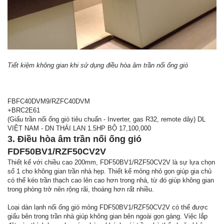
Tiết kiệm không gian khi sử dụng điều hòa âm trần nối ống gió
FBFC40DVM9/RZFC40DVM
+BRC2E61
(Giấu trần nối ống gió tiêu chuẩn - Inverter, gas R32, remote dây) DL
VIỆT NAM - DN THÁI LAN 1.5HP BỘ 17,100,000
3. Điều hòa âm trần nối ống gió
FDF50BV1/RZF50CV2V
Thiết kế với chiều cao 200mm, FDF50BV1/RZF50CV2V là sự lựa chọn
số 1 cho không gian trần nhà hẹp. Thiết kế mỏng nhỏ gọn giúp gia chủ
có thể kéo trần thạch cao lên cao hơn trong nhà, từ đó giúp không gian
trong phòng trở nên rộng rãi, thoáng hơn rất nhiều.
Loại dàn lạnh nối ống gió mỏng FDF50BV1/RZF50CV2V có thể được
giấu bên trong trần nhà giúp không gian bên ngoài gọn gàng. Việc lắp