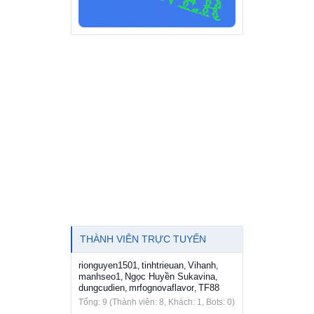
THÀNH VIÊN TRỰC TUYẾN
rionguyen1501
tinhtrieuan
Vihanh
,
,
,
manhseo1
Ngọc Huyền Sukavina
,
,
dungcudien
mrfognovaflavor
TF88
,
,
Tổng: 9 (Thành viên: 8, Khách: 1, Bots: 0)