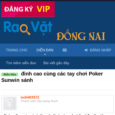
TRANG CHỦ
DIỄN ĐÀN
ĐĂNG NHẬP
Diễn đàn
...
Rao vặt tổng hợp - Uy tín - Miễn phí
Tìm kiếm diễn đàn
Bài viết gần đây
đỉnh cao cùng các tay chơi Poker
Biên Hòa
Sunwin sảnh
tm5483972
Thành viên xây dựng 4rum