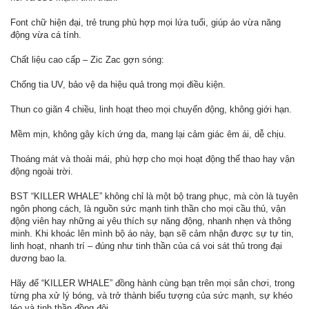
Font chữ hiện đại, trẻ trung phù hợp mọi lứa tuổi, giúp áo vừa năng
động vừa cá tính.
Chất liệu cao cấp – Zic Zac gợn sóng:
Chống tia UV, bảo vệ da hiệu quả trong mọi điều kiện.
Thun co giãn 4 chiều, linh hoạt theo mọi chuyển động, không giới hạn.
Mềm mịn, không gây kích ứng da, mang lại cảm giác êm ái, dễ chịu.
Thoáng mát và thoải mái, phù hợp cho mọi hoạt động thể thao hay vận
động ngoài trời.
BST “KILLER WHALE” không chỉ là một bộ trang phục, mà còn là tuyên
ngôn phong cách, là nguồn sức mạnh tinh thần cho mọi cầu thủ, vận
động viên hay những ai yêu thích sự năng động, nhanh nhẹn và thông
minh. Khi khoác lên mình bộ áo này, bạn sẽ cảm nhận được sự tự tin,
linh hoạt, nhanh trí – đúng như tinh thần của cá voi sát thủ trong đại
dương bao la.
Hãy để “KILLER WHALE” đồng hành cùng bạn trên mọi sân chơi, trong
từng pha xử lý bóng, và trở thành biểu tượng của sức mạnh, sự khéo
léo và tinh thần đồng đội.