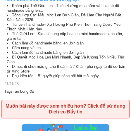
Khám phá Thế Giới Len - Thiên đường mua sắm và chia sẻ đồ
handmade bằng len...
Tổng Hợp Các Mẫu Móc Len Đơn Giản, Dễ Làm Cho Người Bắt
Đầu, Năm 2026
Túi Len Handmade– Xu Hướng Phụ Kiện Thời Trang Được Yêu
Thích Nhất Hiện Nay
Thế Giới Len - Địa chỉ cung cấp hoa len mini handmade xinh xắn,
giá rẻ tại...
Cách làm đồ handmade bằng len đơn giản
Cẩm nang về len
Cách làm đồ handmade bằng len đơn giản
Bí Quyết Móc Hoa Len Mini Nhanh, Đẹp Và Không Tốn Nhiều Thời
Gian
Đi học đi chơi mặc gì cho thoải mái? Khám phá ngay tủ đồ cơ bản
từ Xing Store
Phụ kiện tóc – Bí quyết giúp nàng nổi bật mỗi ngày
21/11/25
Tags
:
áo bóng đá
Muốn bài này được xem nhiều hơn?
Click để sử dụng
Dịch vụ Đẩy tin