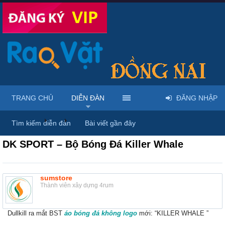
TRANG CHỦ
DIỄN ĐÀN
ĐĂNG NHẬP
Diễn đàn
...
Mua bán thời trang nam nữ
Tìm kiếm diễn đàn
Bài viết gần đây
DK SPORT – Bộ Bóng Đá Killer Whale
sumstore
Thành viên xây dựng 4rum
Dullkill ra mắt BST
áo bóng đá không logo
mới: “KILLER WHALE ”