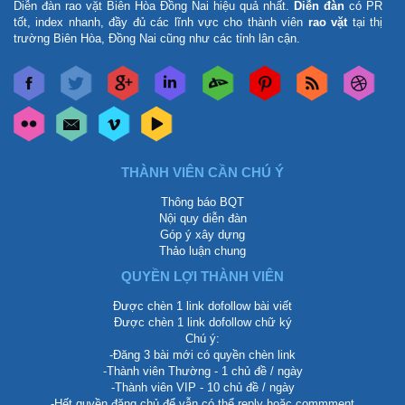
Diễn đàn rao vặt Biên Hòa Đồng Nai
hiệu quả nhất.
Diễn đàn
có PR
tốt, index nhanh, đầy đủ các lĩnh vực cho thành viên
rao vặt
tại thị
trường Biên Hòa, Đồng Nai cũng như các tỉnh lân cận.
THÀNH VIÊN CẦN CHÚ Ý
Thông báo BQT
Nội quy diễn đàn
Góp ý xây dựng
Thảo luận chung
QUYỀN LỢI THÀNH VIÊN
Được chèn 1 link dofollow bài viết
Được chèn 1 link dofollow chữ ký
Chú ý:
-Đăng 3 bài mới có quyền chèn link
-Thành viên Thường - 1 chủ đề / ngày
-Thành viên VIP - 10 chủ đề / ngày
-Hết quyền đăng chủ để vẫn có thể reply hoặc commment