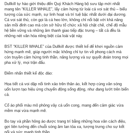
Dullkill tự hào giới thiệu đến Quý Khách Hàng bộ sưu tập mới nhất
mang tên “KILLER WHALE”, lấy cảm hứng từ loài cá voi sát thủ – biểu
tượng của sức mạnh, sự linh hoạt và trí tuệ bậc nhất dưới đại dương.
Cá voi sát thủ, còn gọi là cá heo lớn, không chỉ nổi bật với khả năng
săn mồi đỉnh cao mà còn sở hữu tổ chức xã hội chặt chẽ, chế độ mẫu
hệ bền vững và những âm thanh giao tiếp đặc trưng – tất cả đều là
những nét văn hóa riêng biệt của loài vật này.
BST “KILLER WHALE” của Dullkill được thiết kế để khơi nguồn cảm
hứng mạnh mẽ, giúp người mặc không chỉ tự tin về phong cách mà
còn truyền cảm hứng tinh thần, năng lượng và sự quyết đoán trong mọi
pha xử lý, mọi trận đấu.
Điểm nhấn thiết kế độc đáo:
Họa tiết cá voi dập nổi tinh xảo trên thân áo, kết hợp cùng vân sóng
uốn lượn tạo hiệu ứng chuyển động sống động, như đang lướt trên biển
cả.
Cổ áo phối màu mô phỏng vây cá uốn cong, mang đến cảm giác vừa
mềm mại vừa mạnh mẽ.
Bo tay và phần hông áo được trang trí bằng những hoa văn cách điệu,
gợi liên tưởng đến chuỗi sóng âm lan tỏa xa, tượng trưng cho sự kết
nối và sức mạnh tinh thần.