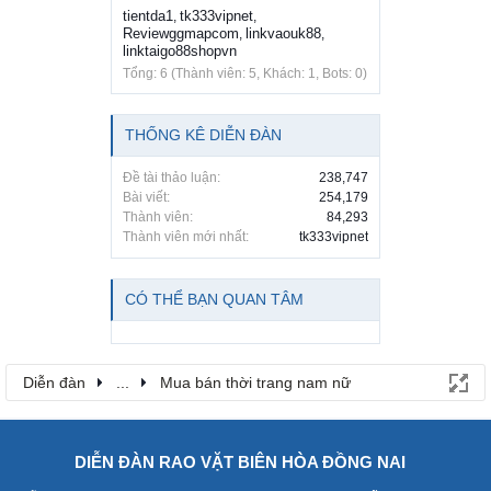
tientda1
tk333vipnet
,
,
Reviewggmapcom
linkvaouk88
,
,
linktaigo88shopvn
Tổng: 6 (Thành viên: 5, Khách: 1, Bots: 0)
THỐNG KÊ DIỄN ĐÀN
Đề tài thảo luận:
238,747
Bài viết:
254,179
Thành viên:
84,293
Thành viên mới nhất:
tk333vipnet
CÓ THỂ BẠN QUAN TÂM
Diễn đàn
...
Mua bán thời trang nam nữ
DIỄN ĐÀN RAO VẶT BIÊN HÒA ĐỒNG NAI