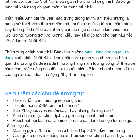
rất khó với cần lao Việt Nam, bạn gần như chơi chứng minh được gì
rộng rãi khả năng chuyên môn của mình tại Nhật.
phần nhiều Anh chị trẻ Việt, đặc trưng thông minh, am hiểu những lại
mang sở thích đơn thương độc mã, muốn tự chứng tỏ bản thân mình.
Đây không hề là điều xấu nhưng bạn nên tập dần cách làm việc theo
lực lượng, tương trợ lực lượng, điều này sẽ giúp ích cho bạn hầu hết
kể cả lúc rời Nhật Bản.
Thủ tướng chính phủ Nhật Bản định hướng
tang luong cho nguoi lao
dong
xuất khẩu Nhật Bản. Trong hội nghị nguồn vốn chính phủ hôm
qua, thủ tướng đã đưa ra định hướng hàng năm lương bổng tối thiểu sẽ
nâng cao. Việc nâng cao tiền lương tối thiểu sẽ làm cho nhu nhà xí thụ
của người xuất khẩu lao động Nhật Bản tăng lên.
Xem thêm các chủ đề tương tự:
Hướng dẫn chọn mua giày phòng sạch
Tốc độ mạng eSIM có mạnh không?
Sun PhuQuoc Airways Airways bay những đường nào?
Kinh nghiệm lựa chọn dịch vụ gửi hàng nhanh, tiết kiệm
Robot hút bụi lau nhà Dreame – Giải pháp dọn dẹp tiện lợi cho gia
đình hiện đại
Maison gợi ý 20 mẫu Hình Ảnh Hoa Đẹp 20-10 đầy cảm hứng
Cửa gỗ composite chống nước Eurowindow chính hãng– Lựa chọn