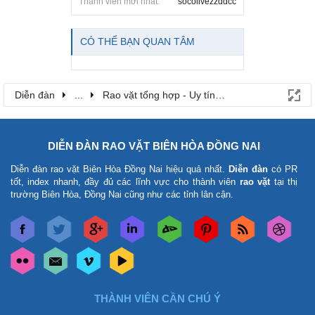
Thành viên mới nhất:
socolivezzddcc
CÓ THỂ BẠN QUAN TÂM
Diễn đàn
...
Rao vặt tổng hợp - Uy tín - Miễn phí
DIỄN ĐÀN RAO VẶT BIÊN HÒA ĐỒNG NAI
Diễn đàn rao vặt Biên Hòa Đồng Nai
hiệu quả nhất.
Diễn đàn
có PR
tốt, index nhanh, đầy đủ các lĩnh vực cho thành viên
rao vặt
tại thị
trường Biên Hòa, Đồng Nai cũng như các tỉnh lân cận.
THÀNH VIÊN CẦN CHÚ Ý