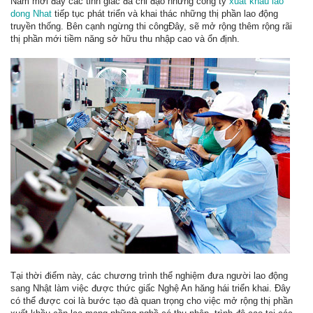
Năm mới đây các tỉnh giấc đã chỉ đạo những công ty
xuat khau lao
dong Nhat
tiếp tục phát triển và khai thác những thị phần lao động
truyền thống. Bên cạnh ngừng thi côngĐây, sẽ mở rộng thêm rộng rãi
thị phần mới tiềm năng sở hữu thu nhập cao và ổn định.
Tại thời điểm này, các chương trình thể nghiệm đưa người lao động
sang Nhật làm việc được thức giấc Nghệ An hăng hái triển khai. Đây
có thể được coi là bước tạo đà quan trọng cho việc mở rộng thị phần