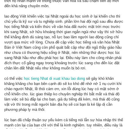
thời họ nhấn mạnh về thông thuộc văn hóa và sau chậm tiến độ mới
đến khả năng chuyên môn.
lao động Việt khiến việc tại Nhật ngoài du học sinh ở lại khiến cho thì
chủ yếu là kỹ sư và tu nghiệp sinh. phần lớn hai đội ngũ sau đều được
học tiếng Nhật và kiến thức về văn hóa đất nước mặt trời mọc trước
khi sang Nhật, sở hữu khoảng thời gian ngắn ngủi như vậy thì sở hữu
thể khẳng định dù sáng tạo, nỗ lực bao lăm người lao động cũng chỉ
vượt qua mức vỡ lòng. Chưa đề cập việc học tiếng và văn hóa Nhật
Bản ở Việt Nam cũng còn phổ quát bất cập như đội ngũ thầy giáo hầu
như chưa có thương hiệu sống ở Nhật, nên những thứ được học lúc
sang Nhật hầu như đều phải học lại. Điều này làm cho công nhân phải
đích thực cố gắng ngay trong khoảng trước lúc sang cho đến lúc đặt
chân lên đất Nhật nếu như không muốn bị bỏ rơi.
có thể việc
học tieng Nhat di xuat khau lao dong
sẽ gây khó khăn
khăng khăng cho bạn bên cạnh đó sẽ ko khó để nhớ nở 1 nụ cười khi
chào người Nhật, lề thói cám ơn, xin lỗi đúng lúc hay có mặt sớm ở
chỗ khiến cho. lúc giao thiệp ko chuyên nghiệp thì bắt mắt và thái độ
làm việc sẽ bù đắp lại cho bạn, giả dụ tiếng đã kém, mà thái độ cũng
vật vờ thì trong mắt người bản địa họ sẽ coi bạn là kẻ lập dị cần
phương pháp ly mà thôi.
lúc bạn đã chấp thuận sự yếu kém cả tiếng nói lẫn sự hòa nhập thì thế
mạnh còn lại của bạn chỉ với thể là kinh nghiệm. tuy nhiên, điều này là