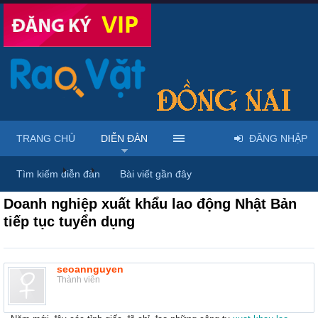
TRANG CHỦ
DIỄN ĐÀN
ĐĂNG NHẬP
Diễn đàn
...
Rao vặt tổng hợp - Uy tín - Miễn phí
Tìm kiếm diễn đàn
Bài viết gần đây
Doanh nghiệp xuất khẩu lao động Nhật Bản
tiếp tục tuyển dụng
seoannguyen
Thành viên