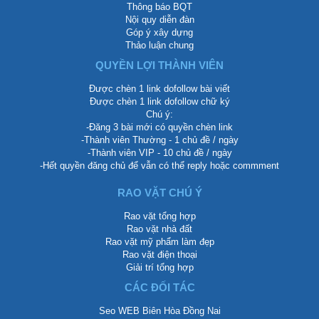
Thông báo BQT
Nội quy diễn đàn
Góp ý xây dựng
Thảo luận chung
QUYỀN LỢI THÀNH VIÊN
Được chèn 1 link dofollow bài viết
Được chèn 1 link dofollow chữ ký
Chú ý:
-Đăng 3 bài mới có quyền chèn link
-Thành viên Thường - 1 chủ đề / ngày
-Thành viên VIP - 10 chủ đề / ngày
-Hết quyền đăng chủ để vẫn có thể reply hoặc commment
RAO VẶT CHÚ Ý
Rao vặt tổng hợp
Rao vặt nhà đất
Rao vặt mỹ phẩm làm đẹp
Rao vặt điện thoại
Giải trí tổng hợp
CÁC ĐỐI TÁC
Seo WEB Biên Hòa Đồng Nai