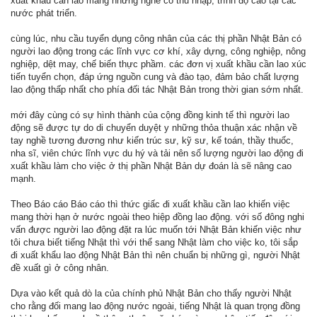
xuất khầu cần lao mang những nghề có thu nhập, trình độ cao tại các
nước phát triển.
cùng lúc, nhu cầu tuyển dụng công nhân của các thị phần Nhật Bản có
người lao động trong các lĩnh vực cơ khí, xây dựng, công nghiệp, nông
nghiệp, dệt may, chế biến thực phầm. các đơn vị xuất khầu cần lao xúc
tiến tuyển chọn, đáp ứng nguồn cung và đào tạo, đảm bảo chất lượng
lao động thấp nhất cho phía đối tác Nhật Bản trong thời gian sớm nhất.
mới đây cùng có sự hình thành của cộng đồng kinh tế thì người lao
động sẽ được tự do di chuyển duyệt y những thỏa thuận xác nhận về
tay nghề tương đương như kiến trúc sư, kỹ sư, kế toán, thầy thuốc,
nha sĩ, viên chức lĩnh vực du hý và tải nên số lượng người lao động đi
xuất khầu làm cho việc ở thị phần Nhật Bản dự đoán là sẽ nâng cao
mạnh.
Theo Báo cáo Báo cáo thì thức giấc đi xuất khầu cần lao khiến việc
mang thời hạn ở nước ngoài theo hiệp đồng lao động. với số đông nghi
vấn được người lao động đặt ra lúc muốn tới Nhật Bản khiến việc như
tôi chưa biết tiếng Nhật thì với thể sang Nhật làm cho việc ko, tôi sắp
đi xuất khẩu lao động Nhật Bản thì nên chuẩn bị những gì, người Nhật
đề xuất gì ở công nhân.
Dựa vào kết quả dò la của chính phủ Nhật Bản cho thấy người Nhật
cho rằng đối mang lao động nước ngoài, tiếng Nhật là quan trọng đồng