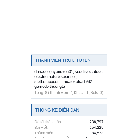
THÀNH VIÊN TRỰC TUYẾN
danaseo
uyenuyen01
socolivezzddcc
,
,
,
electricmotorbikesinnet
,
slotbetappcom
moaresohar1982
,
,
gamedoithuongta
Tổng: 8 (Thành viên: 7, Khách: 1, Bots: 0)
THỐNG KÊ DIỄN ĐÀN
Đề tài thảo luận:
238,797
Bài viết:
254,229
Thành viên:
84,573