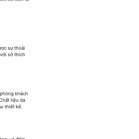
ợc sự thoải
với sở thích
ng phòng khách
hất liệu da
u thiết kế.