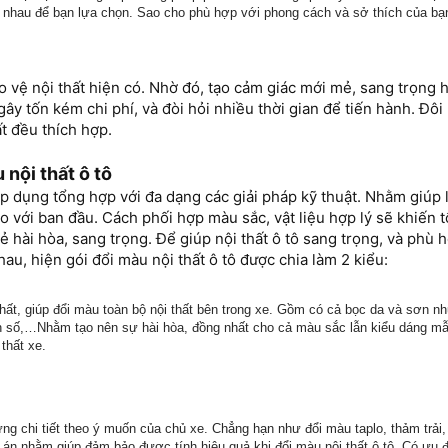
c nhau để bạn lựa chọn. Sao cho phù hợp với phong cách và sở thích của bạ
o vệ nội thất hiện có. Nhờ đó, tạo cảm giác mới mẻ, sang trọng
 gây tốn kém chi phí, và đòi hỏi nhiều thời gian để tiến hành. Đôi
ất đều thích hợp.
nội thất ô tô
 áp dụng tổng hợp với đa dạng các giải pháp kỹ thuật. Nhằm giúp 
o với ban đầu. Cách phối hợp màu sắc, vật liệu hợp lý sẽ khiến 
 hài hòa, sang trọng. Để giúp nội thất ô tô sang trọng, và phù 
u, hiện gói đổi màu nội thất ô tô được chia làm 2 kiểu:
hất, giúp đổi màu toàn bộ nội thất bên trong xe. Gồm có cả bọc da và sơn như
cần số,…Nhằm tạo nên sự hài hòa, đồng nhất cho cả màu sắc lẫn kiểu dáng m
thất xe.
từng chi tiết theo ý muốn của chủ xe. Chẳng hạn như đổi màu taplo, thảm trả
án nhằm giúp đảm bảo được tính hiệu quả khi đổi màu nội thất ô tô. Có ưu đi