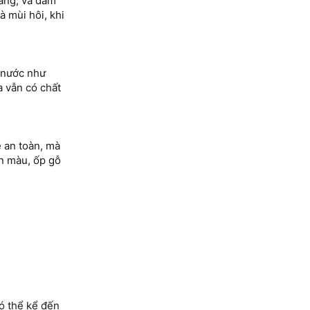
àng, và đảm
 mùi hôi, khi
c nước như
a vẫn có chất
e an toàn, mà
ơn màu, ốp gỗ
Có thể kể đến