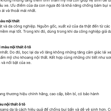
e không những tăng thêm tính thẩm mỹ mà còn giúp vệ sinh dễ d
ẫu xe. Ưu điểm của da con ngựa đó là khả năng chống bám bụi và
ái và thoải mái nhất.
màu nội thất
thật và da công nghiệp. Nguồn gốc, xuất xứ của da thật đến từ cá
mềm mại tốt. Trong khi đó, dùng trong khi da công nghiệp giả d
i màu nội thất ô tô
ều nhất. Do đó, bọc lại da vô lăng không những tăng cảm giác lái x
hẩm mỹ cho khoang nội thất. Kết hợp cùng những chi tiết như s
 và nổi bật của xe.
ng thương hiệu chính hãng, cao cấp, bền bỉ, có bảo hành
u nội thất ô tô
ỉ sang da là cách hiệu quả để chống bụi bẩn và dễ vệ sinh hơn. 