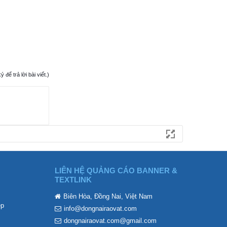
ể trả lời bài viết.)
LIÊN HỆ QUẢNG CÁO BANNER &
TEXTLINK
Biên Hòa, Đồng Nai, Việt Nam
ẹp
info@dongnairaovat.com
dongnairaovat.com@gmail.com