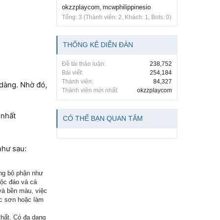
okzzplaycom
mcwphilippinesio
,
Tổng: 3 (Thành viên: 2, Khách: 1, Bots: 0)
THỐNG KÊ DIỄN ĐÀN
Đề tài thảo luận:
238,752
Bài viết:
254,184
Thành viên:
84,327
 dàng. Nhờ đó,
Thành viên mới nhất:
okzzplaycom
 nhất
CÓ THỂ BẠN QUAN TÂM
như sau:
ững bộ phận như
độc đáo và cá
và bền màu, việc
óc sơn hoặc làm
thất. Có đa dạng