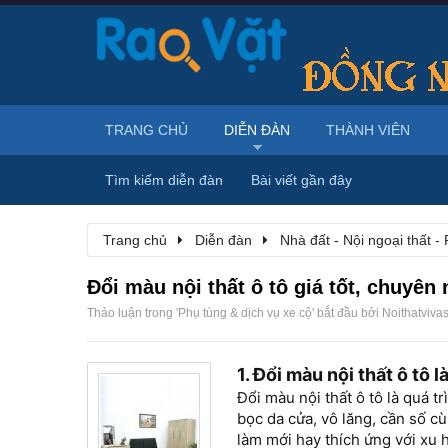
TRANG CHỦ
DIỄN ĐÀN
THÀNH VIÊN
Tìm kiếm diễn đàn
Bài viết gần đây
Trang chủ
Diễn đàn
Nhà đất - Nội ngoại thất - 
Đổi màu nội thất ô tô giá tốt, chuyên
Thảo luận trong '
Phụ tùng & dịch vụ xe cộ
' bắt đầu bởi
Noithatviva
1. Đổi màu nội thất ô tô 
Đổi màu nội thất ô tô là quá t
bọc da cửa, vô lăng, cần số cù
làm mới hay thích ứng với xu 