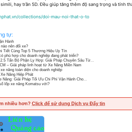
 simili, hay trần 5D. Đều giúp tăng thêm độ sang trọng và tính t
mphat.vn/collections/doi-mau-noi-that-o-to
ng tự:
Vận Hành
 nào nên đổi xe?
i Tiết Cùng Top 5 Thương Hiệu Uy Tín
ó phù hợp cho doanh nghiệp đang phát triển?
.5 Tấn Bộ Phận Ly Hợp: Giải Pháp Chuyên Sâu Từ...
HCM – Giải pháp linh hoạt từ Xe Nâng Miền Nam
xe nâng toàn diện cho doanh nghiệp
a Xe Nâng Hiệp Phát
 Nâng: Giải Pháp Tối Ưu Chi Phí Vận Hành Cho...
số lốp xe nâng Komatsu với?
em nhiều hơn?
Click để sử dụng Dịch vụ Đẩy tin