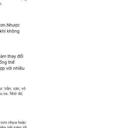
n.
 hơn.Nhược
 khi không
làm thay đổi
tổng thể
hợp với nhiều
: trần, sàn, vô
ẫu xe. Nhờ đó,
i, sơn nhựa hoặc
ểm tiết kiệm tối