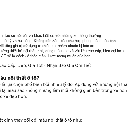
, tạo sự nổi bật và khác biệt so với những xe thông thường.
cấp, cũ kỹ và hư hỏng. Không còn đảm bảo phù hợp phong cách của bạn.
để tăng giá trị sử dụng ở chiếc xe, nhằm chuẩn bị bán xe.
ớng thiết kế nội thất mới, dùng màu sắc và vật liệu cao cấp, hiện đại hơn.
HẤT sẽ là cách để thỏa mãn được mong muốn của bạn.
ao Cấp, Đẹp, Giá Tốt - Nhận Báo Giá Chi Tiết
àu nội thất ô tô?
ô là lựa chọn phổ biến bởi nhiều lý do. Áp dụng với những nội thấ
i lại màu sắc không những làm mới không gian bên trong xe hơn
ếc xe đẹp hơn.
t định thay đổi đổi màu nội thất ô tô như: