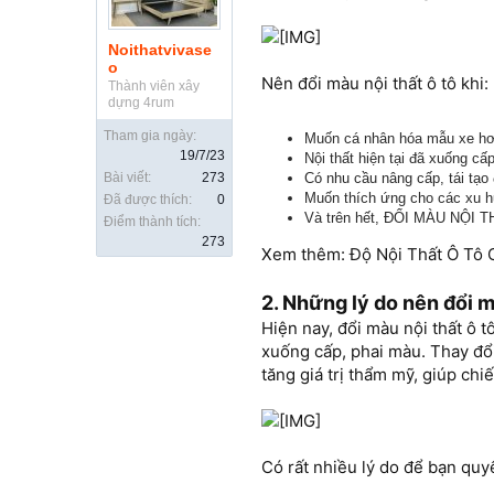
Noithatvivase
o
Nên đổi màu nội thất ô tô khi:
Thành viên xây
dựng 4rum
Tham gia ngày:
Muốn cá nhân hóa mẫu xe hơn
19/7/23
Nội thất hiện tại đã xuống 
Bài viết:
273
Có nhu cầu nâng cấp, tái tạo 
Muốn thích ứng cho các xu hư
Đã được thích:
0
Và trên hết, ĐỔI MÀU NỘI T
Điểm thành tích:
273
Xem thêm: Độ Nội Thất Ô Tô C
2. Những lý do nên đổi m
Hiện nay, đổi màu nội thất ô t
xuống cấp, phai màu. Thay đổ
tăng giá trị thẩm mỹ, giúp chi
Có rất nhiều lý do để bạn quyế