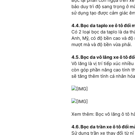
Bọc lại phần con ngựa trên x
bảo duy trì độ sang trọng ở m
sử dụng tạo được cảm giác êm 
4.4. Bọc da taplo xe ô tô đổi 
Có 2 loại bọc da taplo là da 
Anh, Mỹ, có độ bền cao và độ 
mượt mà và độ bền vừa phải.
4.5. Bọc da vô lăng xe ô tô đổ
Vô lăng là vị trí tiếp xúc nhi
còn góp phần nâng cao tính t
sẽ tăng thêm tính cá nhân hóa
Xem thêm: Bọc vô lăng ô tô hà
4.6. Bọc da trần xe ô tô đổi mà
Sử dụng trần xe thay đổi từ n