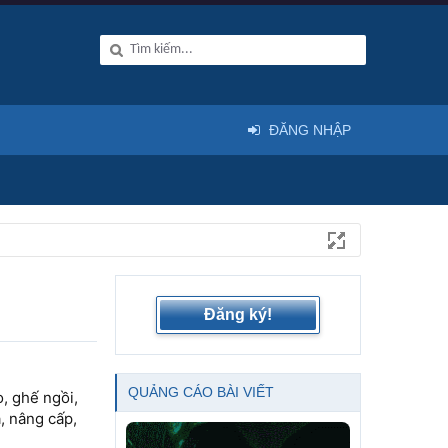
ĐĂNG NHẬP
Đăng ký!
QUẢNG CÁO BÀI VIẾT
o, ghế ngồi,
, nâng cấp,