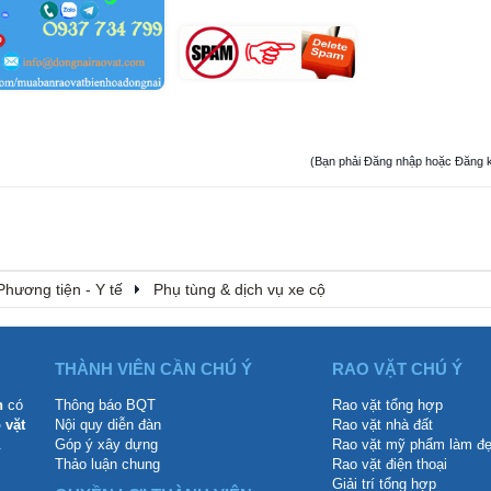
(Bạn phải Đăng nhập hoặc Đăng ký đ
Phương tiện - Y tế
Phụ tùng & dịch vụ xe cộ
THÀNH VIÊN CẦN CHÚ Ý
RAO VẶT CHÚ Ý
n
có
Thông báo BQT
Rao vặt tổng hợp
 vặt
Nội quy diễn đàn
Rao vặt nhà đất
.
Góp ý xây dựng
Rao vặt mỹ phẩm làm đ
Thảo luận chung
Rao vặt điện thoại
Giải trí tổng hợp