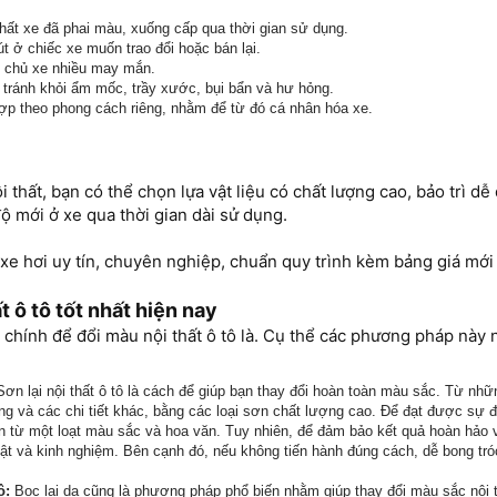
thất xe đã phai màu, xuống cấp qua thời gian sử dụng.
út ở chiếc xe muốn trao đổi hoặc bán lại.
 chủ xe nhiều may mắn.
 tránh khỏi ẩm mốc, trầy xước, bụi bẩn và hư hỏng.
ợp theo phong cách riêng, nhằm để từ đó cá nhân hóa xe.
 thất, bạn có thể chọn lựa vật liệu có chất lượng cao, bảo trì dễ
độ mới ở xe qua thời gian dài sử dụng.
e hơi uy tín, chuyên nghiệp, chuẩn quy trình kèm bảng giá mới
t ô tô tốt nhất hiện nay
chính để đổi màu nội thất ô tô là. Cụ thể các phương pháp này 
ơn lại nội thất ô tô là cách để giúp bạn thay đổi hoàn toàn màu sắc. Từ nh
lăng và các chi tiết khác, bằng các loại sơn chất lượng cao. Để đạt được sự 
n từ một loạt màu sắc và hoa văn. Tuy nhiên, để đảm bảo kết quả hoàn hảo 
huật và kinh nghiệm. Bên cạnh đó, nếu không tiến hành đúng cách, dễ bong tr
ô:
Bọc lại da cũng là phương pháp phổ biến nhằm giúp thay đổi màu sắc nội 