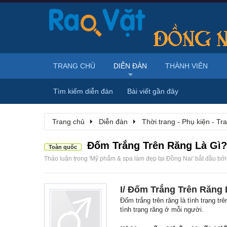
TRANG CHỦ
DIỄN ĐÀN
THÀNH VIÊN
Tìm kiếm diễn đàn
Bài viết gần đây
Trang chủ
Diễn đàn
Thời trang - Phụ kiện - T
Đốm Trắng Trên Răng Là Gì?
Toàn quốc
Thảo luận trong '
Mỹ phẩm & spa làm đẹp tại Đồng Nai
' bắt đầu bở
I/ Đốm Trắng Trên Răng 
Đốm trắng trên răng là tình trạng t
tình trạng răng ở mỗi người.