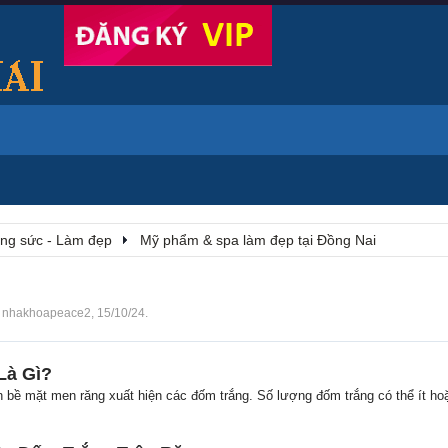
rang sức - Làm đẹp
Mỹ phẩm & spa làm đẹp tại Đồng Nai
i
nhakhoapeace2
,
15/10/24
.
Là Gì?
rên bề mặt men răng xuất hiện các đốm trắng. Số lượng đốm trắng có thể ít ho