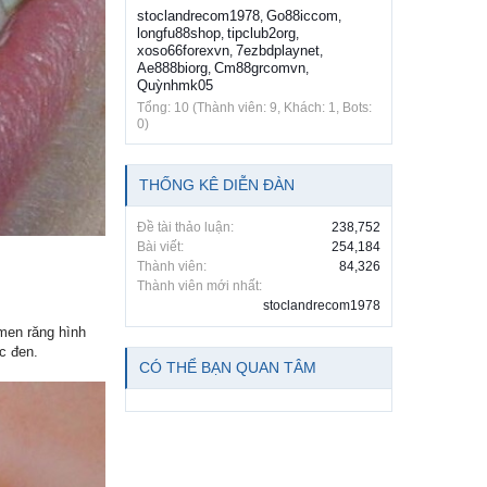
stoclandrecom1978
Go88iccom
,
,
longfu88shop
tipclub2org
,
,
xoso66forexvn
7ezbdplaynet
,
,
Ae888biorg
Cm88grcomvn
,
,
Quỳnhmk05
Tổng: 10 (Thành viên: 9, Khách: 1, Bots:
0)
THỐNG KÊ DIỄN ĐÀN
Đề tài thảo luận:
238,752
Bài viết:
254,184
Thành viên:
84,326
Thành viên mới nhất:
stoclandrecom1978
 men răng hình
c đen.
CÓ THỂ BẠN QUAN TÂM