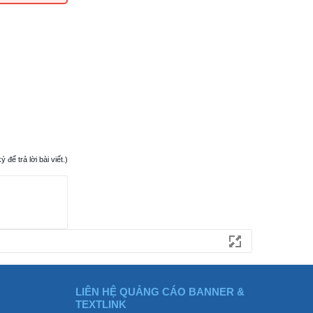
ể trả lời bài viết.)
LIÊN HỆ QUẢNG CÁO BANNER &
TEXTLINK