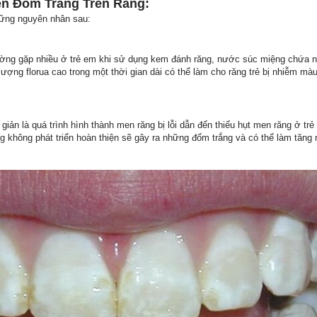
ện Đốm Trắng Trên Răng:
hững nguyên nhân sau:
ờng gặp nhiều ở trẻ em khi sử dụng kem đánh răng, nước súc miệng chứa nh
ợng florua cao trong một thời gian dài có thể làm cho răng trẻ bị nhiễm màu
giản là quá trình hình thành men răng bị lỗi dẫn đến thiếu hụt men răng ở tr
ăng không phát triển hoàn thiện sẽ gây ra những đốm trắng và có thể làm tăng