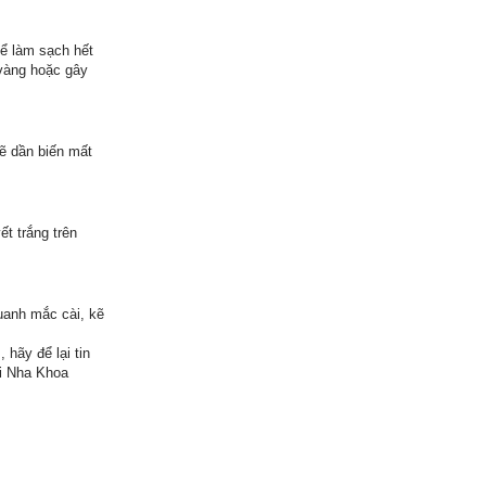
hể làm sạch hết
 vàng hoặc gây
ẽ dần biến mất
t trắng trên
quanh mắc cài, kẽ
 hãy để lại tin
ới Nha Khoa