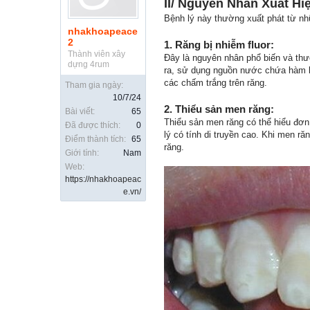
II/ Nguyên Nhân Xuất Hi
Bệnh lý này thường xuất phát từ n
nhakhoapeace
2
1. Răng bị nhiễm fluor:
Thành viên xây
Đây là nguyên nhân phổ biến và thư
dựng 4rum
ra, sử dụng nguồn nước chứa hàm lư
các chấm trắng trên răng.
Tham gia ngày:
10/7/24
2. Thiểu sản men răng:
Bài viết:
65
Thiểu sản men răng có thể hiểu đơn 
Đã được thích:
0
lý có tính di truyền cao. Khi men r
Điểm thành tích:
65
răng.
Giới tính:
Nam
Web:
https://nhakhoapeac
e.vn/