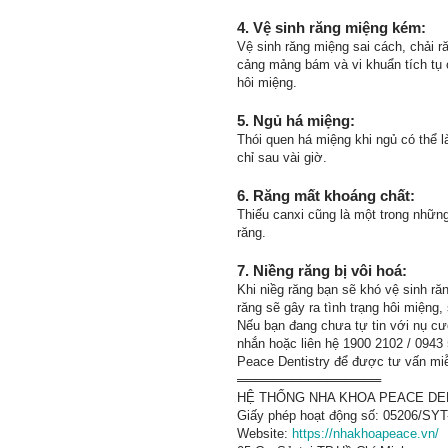
4. Vệ sinh răng miệng kém:
Vệ sinh răng miệng sai cách, chải r
cảng mảng bám và vi khuẩn tích tụ 
hôi miệng.
5. Ngủ há miệng:
Thói quen há miệng khi ngủ có thể 
chỉ sau vài giờ.
6. Răng mất khoáng chất:
Thiếu canxi cũng là một trong nhữn
răng.
7. Niềng răng bị vôi hoá:
Khi niềg răng bạn sẽ khó vệ sinh ră
răng sẽ gây ra tình trạng hôi miệng,
Nếu bạn đang chưa tự tin với nụ cười
nhắn hoặc liên hệ 1900 2102 / 0943 
Peace Dentistry để được tư vấn mi
════════════════
HỆ THỐNG NHA KHOA PEACE DE
Giấy phép hoạt động số: 05206/S
Website:
https://nhakhoapeace.vn/