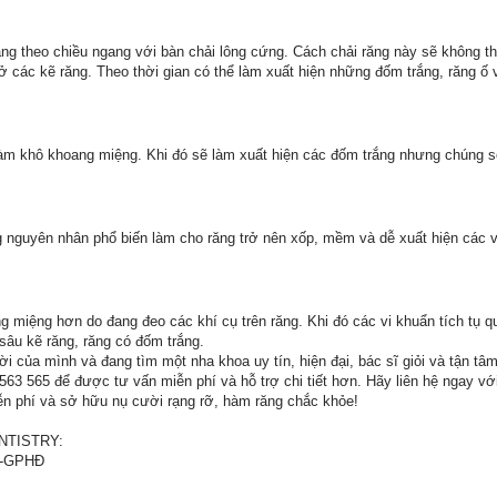
ăng theo chiều ngang với bàn chải lông cứng. Cách chải răng này sẽ không t
ở các kẽ răng. Theo thời gian có thể làm xuất hiện những đốm trắng, răng ố
làm khô khoang miệng. Khi đó sẽ làm xuất hiện các đốm trắng nhưng chúng s
g nguyên nhân phổ biến làm cho răng trở nên xốp, mềm và dễ xuất hiện các vế
ng miệng hơn do đang đeo các khí cụ trên răng. Khi đó các vi khuẩn tích tụ 
 sâu kẽ răng, răng có đốm trắng.
 của mình và đang tìm một nha khoa uy tín, hiện đại, bác sĩ giỏi và tận tâm,
563 565 để được tư vấn miễn phí và hỗ trợ chi tiết hơn. Hãy liên hệ ngay v
ễn phí và sở hữu nụ cười rạng rỡ, hàm răng chắc khỏe!
NTISTRY:
YT-GPHĐ