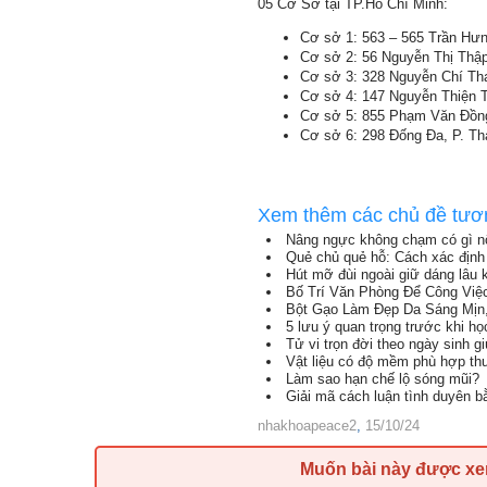
05 Cơ Sở tại TP.Hồ Chí Minh:
Cơ sở 1: 563 – 565 Trần Hưn
Cơ sở 2: 56 Nguyễn Thị Thậ
Cơ sở 3: 328 Nguyễn Chí Th
Cơ sở 4: 147 Nguyễn Thiện T
Cơ sở 5: 855 Phạm Văn Đồng,
Cơ sở 6: 298 Đống Đa, P. Th
Xem thêm các chủ đề tươ
Nâng ngực không chạm có gì nổ
Quẻ chủ quẻ hỗ: Cách xác định 
Hút mỡ đùi ngoài giữ dáng lâu 
Bố Trí Văn Phòng Để Công Việ
Bột Gạo Làm Đẹp Da Sáng Mịn
5 lưu ý quan trọng trước khi h
Tử vi trọn đời theo ngày sinh g
Vật liệu có độ mềm phù hợp th
Làm sao hạn chế lộ sóng mũi?
Giải mã cách luận tình duyên 
nhakhoapeace2
,
15/10/24
Muốn bài này được x