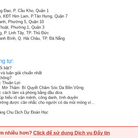
g Đạo, P. Cầu Kho, Quận 1
p, KĐT Him Lam, P.Tân Hưng, Quận 7
anh, Phường 5, Quận 10
huật, Phường 1, Quận 3
 P. Linh Tây, TP. Thủ Đức
anh Bình, Q. Hải Châu, TP. Đà Nẵng
ng tự:
i bật?
và luận giải chuẩn nhất
không?
c Thuận Lợi
, Mờ Thâm: Bí Quyết Chăm Sóc Da Bền Vững
ọc cách làm xà phòng bằng dầu dừa
iúp hiểu rõ vận mệnh, công danh, tình duyên
ường được cân nhắc cho người có da mũi mỏng vì...
bằng Chu Dịch Dự Đoán Học
em nhiều hơn?
Click để sử dụng Dịch vụ Đẩy tin