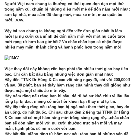
Người Việt nam chúng ta thường có thói quen dọn dẹp mọi thứ
trong năm cũ, chuẩn bị những điều mới mẻ để đón năm mới như :
sơn lại nhà, mua sắm đồ dùng mới, mua xe mới, mua quần áo
mới…v.vv.
Vậy tại sao chúng ta không nghĩ đến việc đơn giản nhất là làm
mới lại nụ cười của mình để đón năm mới với một nụ cười tươi
mới rạng rỡ hơn bao giờ hết? Và chắc chắn bạn sẽ nhận được
nhiều may mắn, thành công và hạnh phúc hơn trong năm mới.
Việc thay đổi này không cần bạn phải tốn nhiều thời gian hay tiền
bạc. Chỉ cần bắt đầu bằng những việc đơn giản nhất như:
Hãy đến TTNK Dr Hùng & Cs cạo vôi răng ngay đi, chỉ với 200,000đ
và sau 30 phút, bạn sẽ thấy hàm răng của mình thay đổi giống như
được mặc một chiếc áo mới vậy.
Hãy trám răng nếu răng bạn bị sâu, để rũ bỏ sự khó chịu vì lâu lâu
răng lại bị đau, miệng có mùi hôi khiến bạn thấy mất tự tin.
Hãy tẩy trắng răng nếu răng bạn bị ngả màu theo thời gian, hay do
ăn uống, do hút thuốc. Chỉ sau chưa đến 2 tiếng tại TTNK Dr Hùng
& Cs bạn sẽ có một hàm răng mới trắng sáng rạng rỡ,…chắc chắn
bạn sẽ đón năm mới với nụ cười thường trực trên môi và may
mắn, hạnh phúc sẽ mỉm cười với bạn.
Hãy bắt đầu niềng răng từ hôm nay nếu răng bạn bị những vấn đề