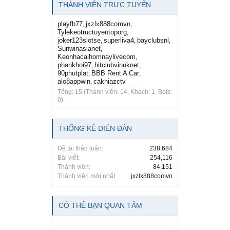
THÀNH VIÊN TRỰC TUYẾN
playfb77
jxzlx888comvn
,
,
Tylekeotructuyentoporg
,
joker123slotse
superliva4
bayclubsnl
,
,
,
Sunwinasianet
,
Keonhacaihomnaylivecom
,
phankhoi97
hitclubvinuknet
,
,
90phutplat
BBB Rent A Car
,
,
alo8appwin
cakhiazctv
,
Tổng: 15 (Thành viên: 14, Khách: 1, Bots:
0)
THỐNG KÊ DIỄN ĐÀN
Đề tài thảo luận:
238,684
Bài viết:
254,116
Thành viên:
84,151
Thành viên mới nhất:
jxzlx888comvn
CÓ THỂ BẠN QUAN TÂM