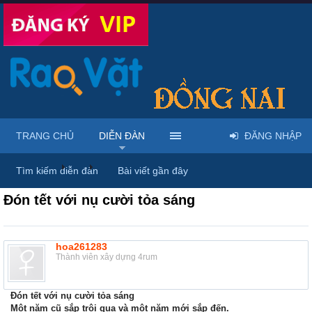
TRANG CHỦ
DIỄN ĐÀN
ĐĂNG NHẬP
Diễn đàn
...
Rao vặt tổng hợp - Uy tín - Miễn phí
Tìm kiếm diễn đàn
Bài viết gần đây
Đón tết với nụ cười tỏa sáng
hoa261283
Thành viên xây dựng 4rum
Đón tết với nụ cười tỏa sáng
Một năm cũ sắp trôi qua và một năm mới sắp đến.