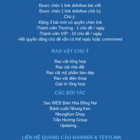
Được chèn 1 link dofollow bài viết
Được chèn 1 link dofollow chữ ký
Chú ý:
-Đăng 3 bài mới có quyền chèn link
-Thành viên Thường - 1 chủ đề / ngày
-Thành viên VIP - 10 chủ đề / ngày
-Hết quyền đăng chủ để vẫn có thể reply hoặc commment
RAO VẶT CHÚ Ý
Rao vặt tổng hợp
Rao vặt nhà đất
Rao vặt mỹ phẩm làm đẹp
Rao vặt điện thoại
Giải trí tổng hợp
CÁC ĐỐI TÁC
Seo WEB Biên Hòa Đồng Nai
Bánh cuốn Nhung Ken
NhungKen Shop
Trần Hướng Group
Updating...
LIÊN HỆ QUẢNG CÁO BANNER & TEXTLINK