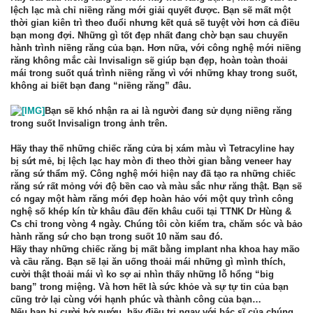
lệch lạc mà chỉ niềng răng mới giải quyết được. Bạn sẽ mất một
thời gian kiên trì theo đuổi nhưng kết quả sẽ tuyệt vời hơn cả điều
bạn mong đợi. Những gì tốt đẹp nhất đang chờ bạn sau chuyến
hành trình niềng răng của bạn. Hơn nữa, với công nghệ mới niềng
răng không mắc cài Invisalign sẽ giúp bạn đẹp, hoàn toàn thoải
mái trong suốt quá trình niềng răng vì với những khay trong suốt,
không ai biết bạn đang “niềng răng” đâu.
Bạn sẽ khó nhận ra ai là người đang sử dụng
niềng răng
trong suốt Invisalign trong ảnh trên.
Hãy thay thế những chiếc răng cửa bị xám màu vì Tetracyline hay
bị sứt mẻ, bị lệch lạc hay mòn đi theo thời gian bằng veneer hay
răng sứ thẩm mỹ. Công nghệ mới hiện nay đã tạo ra những chiếc
răng sứ rất mỏng với độ bền cao và màu sắc như răng thật. Bạn sẽ
có ngay một hàm răng mới đẹp hoàn hảo với một quy trình công
nghệ số khép kín từ khâu đầu đến khâu cuối tại TTNK Dr Hùng &
Cs chỉ trong vòng 4 ngày. Chúng tôi còn kiểm tra, chăm sóc và bảo
hành răng sứ cho bạn trong suốt 10 năm sau đó.
Hãy thay những chiếc răng bị mất bằng implant nha khoa hay mão
và cầu răng. Bạn sẽ lại ăn uống thoải mái những gì mình thích,
cười thật thoải mái vì ko sợ ai nhìn thấy những lỗ hổng “big
bang” trong miệng. Và hơn hết là sức khỏe và sự tự tin của bạn
cũng trở lại cùng với hạnh phúc và thành công của bạn…
Nếu bạn bị cười hở nướu, hãy điều trị ngay với bác sĩ của chúng