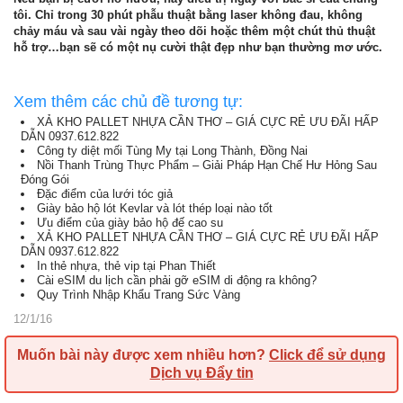
tôi. Chỉ trong 30 phút phẫu thuật bằng laser không đau, không
chảy máu và sau vài ngày theo dõi hoặc thêm một chút thủ thuật
hỗ trợ…bạn sẽ có một nụ cười thật đẹp như bạn thường mơ ước.
Xem thêm các chủ đề tương tự:
XẢ KHO PALLET NHỰA CẦN THƠ – GIÁ CỰC RẺ ƯU ĐÃI HẤP
DẪN 0937.612.822
Công ty diệt mối Tùng My tại Long Thành, Đồng Nai
Nồi Thanh Trùng Thực Phẩm – Giải Pháp Hạn Chế Hư Hỏng Sau
Đóng Gói
Đặc điểm của lưới tóc giả
Giày bảo hộ lót Kevlar và lót thép loại nào tốt
Ưu điểm của giày bảo hộ đế cao su
XẢ KHO PALLET NHỰA CẦN THƠ – GIÁ CỰC RẺ ƯU ĐÃI HẤP
DẪN 0937.612.822
In thẻ nhựa, thẻ vip tại Phan Thiết
Cài eSIM du lịch cần phải gỡ eSIM di động ra không?
Quy Trình Nhập Khẩu Trang Sức Vàng
12/1/16
Muốn bài này được xem nhiều hơn?
Click để sử dụng
Dịch vụ Đẩy tin