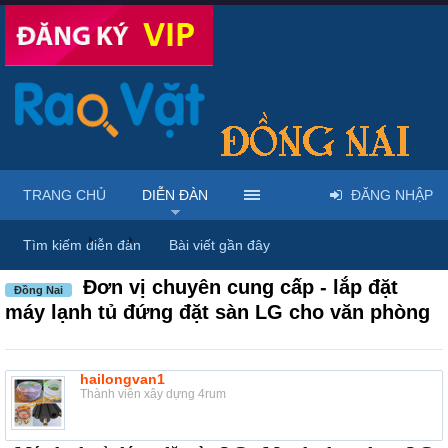
TRANG CHỦ
DIỄN ĐÀN
ĐĂNG NHẬP
Diễn đàn
...
Mua bán & sửa điện tử, điện lạnh
Tìm kiếm diễn đàn
Bài viết gần đây
Đơn vị chuyên cung cấp - lắp đặt
Đồng Nai
máy lạnh tủ đứng đặt sàn LG cho văn phòng
hailongvan1
Thành viên xây dựng 4rum