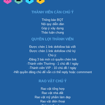
THÀNH VIÊN CẦN CHÚ Ý
Thông báo BQT
Nội quy diễn đàn
Góp ý xây dựng
Thảo luận chung
QUYỀN LỢI THÀNH VIÊN
Được chèn 1 link dofollow bài viết
Được chèn 1 link dofollow chữ ký
Chú ý:
-Đăng 3 bài mới có quyền chèn link
-Thành viên Thường - 1 chủ đề / ngày
-Thành viên VIP - 10 chủ đề / ngày
-Hết quyền đăng chủ để vẫn có thể reply hoặc commment
RAO VẶT CHÚ Ý
Rao vặt tổng hợp
Rao vặt nhà đất
Rao vặt mỹ phẩm làm đẹp
Rao vặt điện thoại