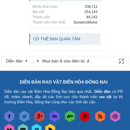
Đề tài thảo luận:
238,711
Bài viết:
254,143
Thành viên:
84,242
Thành viên mới nhất:
Sunwin168one
CÓ THỂ BẠN QUAN TÂM
Diễn đàn
...
Mua bán & sửa điện tử, điện lạnh
DIỄN ĐÀN RAO VẶT BIÊN HÒA ĐỒNG NAI
Diễn đàn rao vặt Biên Hòa Đồng Nai
hiệu quả nhất.
Diễn đàn
có PR
tốt, index nhanh, đầy đủ các lĩnh vực cho thành viên
rao vặt
tại thị
trường Biên Hòa, Đồng Nai cũng như các tỉnh lân cận.