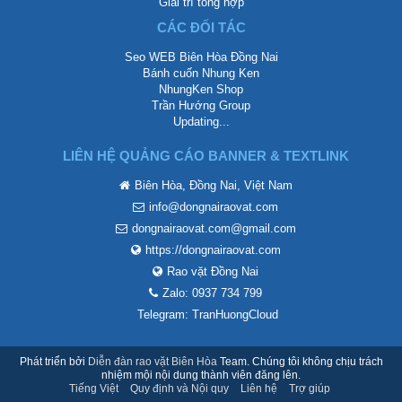
Giải trí tổng hợp
CÁC ĐỐI TÁC
Seo WEB Biên Hòa Đồng Nai
Bánh cuốn Nhung Ken
NhungKen Shop
Trần Hướng Group
Updating...
LIÊN HỆ QUẢNG CÁO BANNER & TEXTLINK
Biên Hòa, Đồng Nai, Việt Nam
info@dongnairaovat.com
dongnairaovat.com@gmail.com
https://dongnairaovat.com
Rao vặt Đồng Nai
Zalo: 0937 734 799
Telegram: TranHuongCloud
Phát triển bởi
Diễn đàn rao vặt Biên Hòa
Team. Chúng tôi không chịu trách
nhiệm mội nội dung thành viên đăng lên.
Tiếng Việt
Quy định và Nội quy
Liên hệ
Trợ giúp