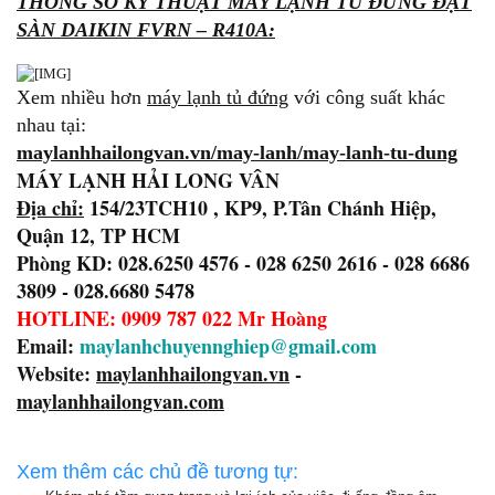
THÔNG SỐ KỸ THUẬT MÁY LẠNH TỦ ĐỨNG ĐẶT
SÀN DAIKIN FVRN – R410A:
Xem nhiều hơn
máy lạnh tủ đứng
với công suất khác
nhau tại:
maylanhhailongvan.vn/may-lanh/may-lanh-tu-dung
MÁY LẠNH HẢI LONG VÂN
Địa chỉ:
154/23TCH10 , KP9, P.Tân Chánh Hiệp,
Quận 12, TP HCM
Phòng KD: 028.6250 4576 - 028 6250 2616 - 028 6686
3809 - 028.6680 5478
HOTLINE: 0909 787 022 Mr Hoàng
Email:
maylanhchuyennghiep@gmail.com
Website:
maylanhhailongvan.vn
-
maylanhhailongvan.com
Xem thêm các chủ đề tương tự: