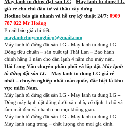
Máy lạnh tủ đứng đặt sàn LG
-
May lanh tu dung LG
giá rẻ cho chủ đầu tư và thầu xây dựng
Hotline báo giá nhanh và hỗ trợ kỹ thuật 24/7:
0909
787 022 Mr Hoàng
Email báo giá chi tiết:
maylanhchuyennghiep@gmail.com
Máy lạnh tủ đứng đặt sàn LG
-
May lanh tu dung LG
–
Dòng tiêu chuẩn – sản xuất tại Thái Lan – Bảo hành
chính hãng 1 năm cho dàn lạnh 4 năm cho máy nén.
Hải Long Vân chuyên phân phối và lắp đặt
Máy lạnh
tủ đứng đặt sàn LG
- May lanh tu dung LG giá rẻ
nhất – chuyên nghiệp nhất toàn quốc, đặc biệt là khu
vực miền Nam.
Máy lạnh tủ đứng đặt sàn LG - May lanh tu dung LG –
Dòng máy lạnh đặt đứng dưới sàn nhà, cố định 1 chỗ và
làm mát đều và nhanh cho mọi không gian.
Máy lạnh tủ đứng đặt sàn LG - May lanh tu dung LG –
Máy lạnh sang trọng – chất lượng cho mọi gia đình.