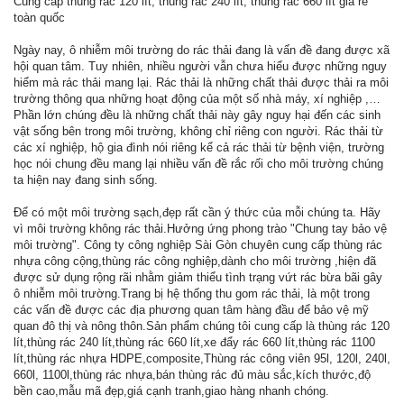
Cung cấp thùng rác 120 lít, thùng rác 240 lít, thùng rác 660 lít giá rẻ
toàn quốc
Ngày nay, ô nhiễm môi trường do rác thải đang là vấn đề đang được xã
hội quan tâm. Tuy nhiên, nhiều người vẫn chưa hiểu được những nguy
hiểm mà rác thải mang lại. Rác thải là những chất thải được thải ra môi
trường thông qua những hoạt động của một số nhà máy, xí nghiệp ,…
Phần lớn chúng đều là những chất thải này gây nguy hại đến các sinh
vật sống bên trong môi trường, không chỉ riêng con người. Rác thải từ
các xí nghiệp, hộ gia đình nói riêng kể cả rác thải từ bệnh viện, trường
học nói chung đều mang lại nhiều vấn đề rắc rối cho môi trường chúng
ta hiện nay đang sinh sống.
Để có một môi trường sạch,đẹp rất cần ý thức của mỗi chúng ta. Hãy
vì môi trường không rác thải.Hưởng ứng phong trào "Chung tay bảo vệ
môi trường". Công ty công nghiệp Sài Gòn chuyên cung cấp thùng rác
nhựa công cộng,thùng rác công nghiệp,dành cho môi trường ,hiện đã
được sử dụng rộng rãi nhằm giảm thiểu tình trạng vứt rác bừa bãi gây
ô nhiễm môi trường.Trang bị hệ thống thu gom rác thải, là một trong
các vấn đề được các địa phương quan tâm hàng đầu để bảo vệ mỹ
quan đô thị và nông thôn.Sản phẩm chúng tôi cung cấp là thùng rác 120
lít,thùng rác 240 lít,thùng rác 660 lít,xe đẩy rác 660 lít,thùng rác 1100
lít,thùng rác nhựa HDPE,composite,Thùng rác công viên 95l, 120l, 240l,
660l, 1100l,thùng rác nhựa,bán thùng rác đủ màu sắc,kích thước,độ
bền cao,mẫu mã đẹp,giá cạnh tranh,giao hàng nhanh chóng.