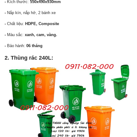
-
Kích thước:
550x490x930mm
-
Nắp kín, nắp hở, 2 bánh xe
-
Chất liệu:
HDPE, Composite
-
Màu sắc:
xanh, cam, vàng.
-
Bảo hành:
06 tháng
2. Thùng rác 240L: