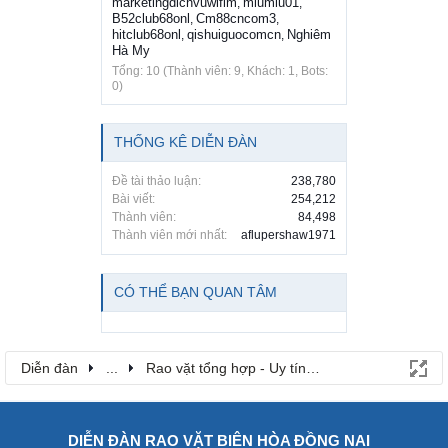
marketingdichvuwifim
miumiu01
,
,
B52club68onl
Cm88cncom3
,
,
hitclub68onl
qishuiguocomcn
Nghiêm
,
,
Hà My
Tổng: 10 (Thành viên: 9, Khách: 1, Bots:
0)
THỐNG KÊ DIỄN ĐÀN
Đề tài thảo luận:
238,780
Bài viết:
254,212
Thành viên:
84,498
Thành viên mới nhất:
aflupershaw1971
CÓ THỂ BẠN QUAN TÂM
Diễn đàn
...
Rao vặt tổng hợp - Uy tín - Miễn phí
DIỄN ĐÀN RAO VẶT BIÊN HÒA ĐỒNG NAI