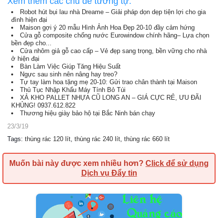
Xem thêm các chủ đề tương tự:
Robot hút bụi lau nhà Dreame – Giải pháp dọn dẹp tiện lợi cho gia
đình hiện đại
Maison gợi ý 20 mẫu Hình Ảnh Hoa Đẹp 20-10 đầy cảm hứng
Cửa gỗ composite chống nước Eurowindow chính hãng– Lựa chọn
bền đẹp cho...
Cửa nhôm giả gỗ cao cấp – Vẻ đẹp sang trọng, bền vững cho nhà
ở hiện đại
Bàn Làm Việc Giúp Tăng Hiệu Suất
Ngực sau sinh nên nâng hay treo?
Tự tay làm hoa tặng mẹ 20-10: Gửi trao chân thành tại Maison
Thủ Tục Nhập Khẩu Máy Tính Bỏ Túi
XẢ KHO PALLET NHỰA CŨ LONG AN – GIÁ CỰC RẺ, ƯU ĐÃI
KHỦNG! 0937.612.822
Thương hiệu giày bảo hộ tại Bắc Ninh bán chạy
23/3/19
Tags
:
thùng rác 120 lít
,
thùng rác 240 lít
,
thùng rác 660 lít
Muốn bài này được xem nhiều hơn?
Click để sử dụng
Dịch vụ Đẩy tin