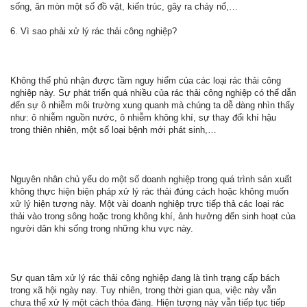
sống, ăn mòn một số đồ vật, kiến trúc, gây ra cháy nổ,…
6. Vì sao phải xử lý rác thải công nghiệp?
Không thể phủ nhận được tầm nguy hiểm của các loại rác thải công
nghiệp này. Sự phát triển quá nhiều của rác thải công nghiệp có thể dẫn
đến sự ô nhiễm môi trường xung quanh mà chúng ta dễ dàng nhìn thấy
như: ô nhiễm nguồn nước, ô nhiễm không khí, sự thay đổi khí hậu
trong thiên nhiên, một số loại bệnh mới phát sinh,…
Nguyên nhân chủ yếu do một số doanh nghiệp trong quá trình sản xuất
không thực hiện biện pháp xử lý rác thải đúng cách hoặc không muốn
xử lý hiện tượng này. Một vài doanh nghiệp trực tiếp thả các loại rác
thải vào trong sông hoặc trong không khí, ảnh hưởng đến sinh hoạt của
người dân khi sống trong những khu vực này.
Sự quan tâm xử lý rác thải công nghiệp đang là tình trạng cấp bách
trong xã hội ngày nay. Tuy nhiên, trong thời gian qua, việc này vẫn
chưa thể xử lý một cách thỏa đáng. Hiện tượng này vẫn tiếp tục tiếp