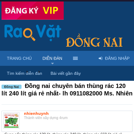
TRANG CHỦ
DIỄN ĐÀN
ĐĂNG NHẬP
Diễn đàn
...
Rao vặt tổng hợp - Uy tín - Miễn phí
Tìm kiếm diễn đàn
Bài viết gần đây
Đồng nai chuyên bán thùng rác 120
Đồng Nai
lít 240 lít giá rẻ nhất- lh 0911082000 Ms. Nhiên
nhienhuynh
Thành viên xây dựng 4rum