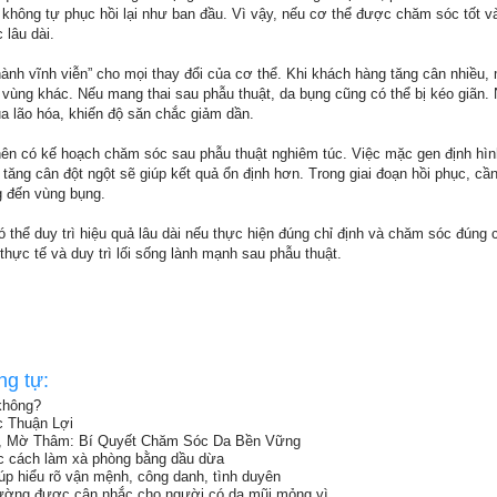
sẽ không tự phục hồi lại như ban đầu. Vì vậy, nếu cơ thể được chăm sóc tốt 
 lâu dài.
hành vĩnh viễn” cho mọi thay đổi của cơ thể. Khi khách hàng tăng cân nhiều,
c vùng khác. Nếu mang thai sau phẫu thuật, da bụng cũng có thể bị kéo giãn. 
a lão hóa, khiến độ săn chắc giảm dần.
ên có kế hoạch chăm sóc sau phẫu thuật nghiêm túc. Việc mặc gen định hìn
tăng cân đột ngột sẽ giúp kết quả ổn định hơn. Trong giai đoạn hồi phục, cầ
 đến vùng bụng.
 thể duy trì hiệu quả lâu dài nếu thực hiện đúng chỉ định và chăm sóc đúng 
thực tế và duy trì lối sống lành mạnh sau phẫu thuật.
ng tự:
không?
c Thuận Lợi
, Mờ Thâm: Bí Quyết Chăm Sóc Da Bền Vững
ọc cách làm xà phòng bằng dầu dừa
iúp hiểu rõ vận mệnh, công danh, tình duyên
ường được cân nhắc cho người có da mũi mỏng vì...