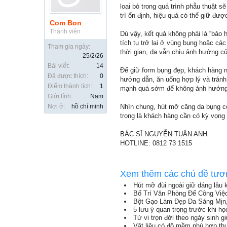
loại bỏ trong quá trình phẫu thuật 
trì ổn định, hiệu quả có thể giữ được
Com Bon
Thành viên
Dù vậy, kết quả không phải là “bảo 
tích tụ trở lại ở vùng bụng hoặc cá
Tham gia ngày:
thời gian, da vẫn chịu ảnh hưởng củ
25/2/26
Bài viết:
14
Để giữ form bụng đẹp, khách hàng n
Đã được thích:
0
hướng dẫn, ăn uống hợp lý và tránh 
Điểm thành tích:
1
mạnh quá sớm để không ảnh hưởng
Giới tính:
Nam
Nơi ở:
hồ chí minh
Nhìn chung, hút mỡ căng da bụng có
trọng là khách hàng cần có kỳ vọng 
BÁC SĨ NGUYỄN TUẤN ANH
HOTLINE: 0812 73 1515
Xem thêm các chủ đề tươ
Hút mỡ đùi ngoài giữ dáng lâu 
Bố Trí Văn Phòng Để Công Việ
Bột Gạo Làm Đẹp Da Sáng Mịn
5 lưu ý quan trọng trước khi h
Tử vi trọn đời theo ngày sinh g
Vật liệu có độ mềm phù hợp th