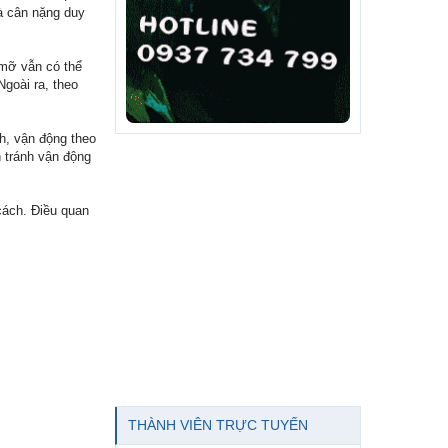
và cân nặng duy
 mỡ vẫn có thể
Ngoài ra, theo
h, vận động theo
n tránh vận động
cách. Điều quan
THÀNH VIÊN TRỰC TUYẾN