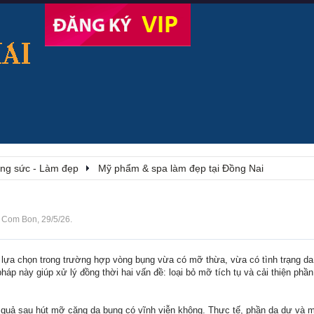
rang sức - Làm đẹp
Mỹ phẩm & spa làm đẹp tại Đồng Nai
i
Com Bon
,
29/5/26
.
ựa chọn trong trường hợp vòng bụng vừa có mỡ thừa, vừa có tình trạng da
 này giúp xử lý đồng thời hai vấn đề: loại bỏ mỡ tích tụ và cải thiện phần
t quả sau hút mỡ căng da bụng có vĩnh viễn không. Thực tế, phần da dư và