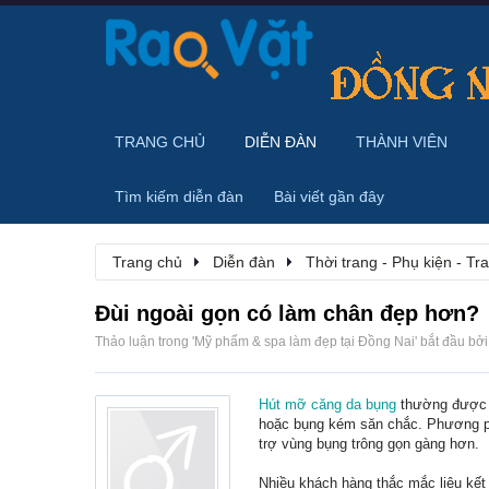
TRANG CHỦ
DIỄN ĐÀN
THÀNH VIÊN
Tìm kiếm diễn đàn
Bài viết gần đây
Trang chủ
Diễn đàn
Thời trang - Phụ kiện - T
Đùi ngoài gọn có làm chân đẹp hơn?
Thảo luận trong '
Mỹ phẩm & spa làm đẹp tại Đồng Nai
' bắt đầu bở
Hút mỡ căng da bụng
thường được l
hoặc bụng kém săn chắc. Phương pháp
trợ vùng bụng trông gọn gàng hơn.
Nhiều khách hàng thắc mắc liệu kế