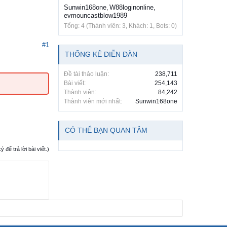
Sunwin168one
W88loginonline
,
,
evmouncastblow1989
Tổng: 4 (Thành viên: 3, Khách: 1, Bots: 0)
#1
THỐNG KÊ DIỄN ĐÀN
Đề tài thảo luận:
238,711
Bài viết:
254,143
Thành viên:
84,242
Thành viên mới nhất:
Sunwin168one
CÓ THỂ BẠN QUAN TÂM
ể trả lời bài viết.)