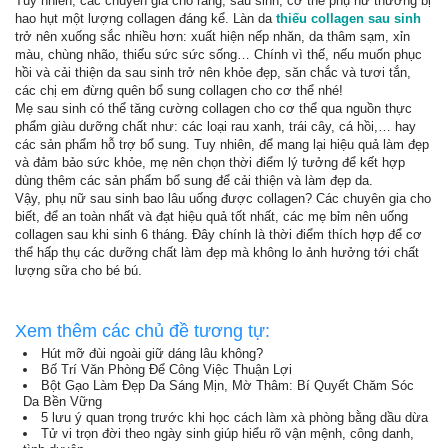
Tuy nhiên, các chuyên gia cho rằng, sau sinh, cơ thể phụ nữ thường bị
hao hụt một lượng collagen đáng kể. Làn da
thiếu collagen sau sinh
trở nên xuống sắc nhiều hơn: xuất hiện nếp nhăn, da thâm sạm, xỉn
màu, chùng nhão, thiếu sức sức sống… Chính vì thế, nếu muốn phục
hồi và cải thiện da sau sinh trở nên khỏe đẹp, săn chắc và tươi tắn,
các chị em đừng quên bổ sung collagen cho cơ thể nhé!
Mẹ sau sinh có thể tăng cường collagen cho cơ thể qua nguồn thực
phẩm giàu dưỡng chất như: các loại rau xanh, trái cây, cá hồi,… hay
các sản phẩm hỗ trợ bổ sung. Tuy nhiên, để mang lại hiệu quả làm đẹp
và đảm bảo sức khỏe, mẹ nên chọn thời điểm lý tưởng để kết hợp
dùng thêm các sản phẩm bổ sung để cải thiện và làm đẹp da.
Vậy, phụ nữ sau sinh bao lâu uống được collagen? Các chuyên gia cho
biết, để an toàn nhất và đạt hiệu quả tốt nhất, các mẹ bỉm nên uống
collagen sau khi sinh 6 tháng. Đây chính là thời điểm thích hợp để cơ
thể hấp thụ các dưỡng chất làm đẹp mà không lo ảnh hưởng tới chất
lượng sữa cho bé bú.
Xem thêm các chủ đề tương tự:
Hút mỡ đùi ngoài giữ dáng lâu không?
Bố Trí Văn Phòng Để Công Việc Thuận Lợi
Bột Gạo Làm Đẹp Da Sáng Mịn, Mờ Thâm: Bí Quyết Chăm Sóc
Da Bền Vững
5 lưu ý quan trọng trước khi học cách làm xà phòng bằng dầu dừa
Tử vi trọn đời theo ngày sinh giúp hiểu rõ vận mệnh, công danh,