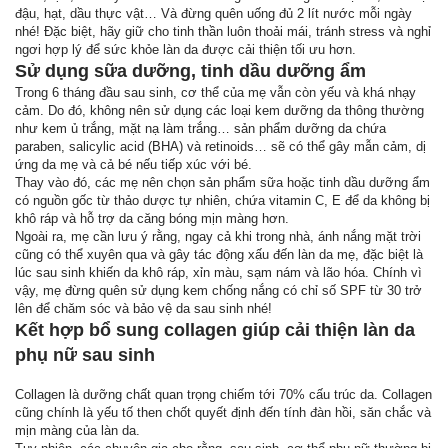
đậu, hạt, dầu thực vật… Và đừng quên uống đủ 2 lít nước mỗi ngày
nhé! Đặc biệt, hãy giữ cho tinh thần luôn thoải mái, tránh stress và nghỉ
ngơi hợp lý để sức khỏe làn da được cải thiện tối ưu hơn.
Sử dụng sữa dưỡng, tinh dầu dưỡng ẩm
Trong 6 tháng đầu sau sinh, cơ thể của mẹ vẫn còn yếu và khá nhạy
cảm. Do đó, không nên sử dụng các loại kem dưỡng da thông thường
như kem ủ trắng, mặt nạ làm trắng… sản phẩm dưỡng da chứa
paraben, salicylic acid (BHA) và retinoids… sẽ có thể gây mẫn cảm, dị
ứng da mẹ và cả bé nếu tiếp xúc với bé.
Thay vào đó, các mẹ nên chọn sản phẩm sữa hoặc tinh dầu dưỡng ẩm
có nguồn gốc từ thảo dược tự nhiên, chứa vitamin C, E để da không bị
khô ráp và hỗ trợ da căng bóng mịn màng hơn.
Ngoài ra, mẹ cần lưu ý rằng, ngay cả khi trong nhà, ánh nắng mặt trời
cũng có thể xuyên qua và gây tác động xấu đến làn da mẹ, đặc biệt là
lúc sau sinh khiến da khô ráp, xỉn màu, sạm nám và lão hóa. Chính vì
vậy, mẹ đừng quên sử dụng kem chống nắng có chỉ số SPF từ 30 trở
lên để chăm sóc và bảo vệ da sau sinh nhé!
Kết hợp bổ sung collagen giúp cải thiện làn da
phụ nữ sau sinh
Collagen là dưỡng chất quan trọng chiếm tới 70% cấu trúc da. Collagen
cũng chính là yếu tố then chốt quyết định đến tính đàn hồi, săn chắc và
mịn màng của làn da.