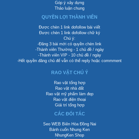
Góp ý xây dựng
Thảo luận chung
QUYỀN LỢI THÀNH VIÊN
Được chèn 1 link dofollow bài viết
Được chèn 1 link dofollow chữ ký
Chú ý:
-Đăng 3 bài mới có quyền chèn link
-Thành viên Thường - 1 chủ đề / ngày
-Thành viên VIP - 10 chủ đề / ngày
-Hết quyền đăng chủ để vẫn có thể reply hoặc commment
RAO VẶT CHÚ Ý
Rao vặt tổng hợp
Rao vặt nhà đất
Rao vặt mỹ phẩm làm đẹp
Rao vặt điện thoại
Giải trí tổng hợp
CÁC ĐỐI TÁC
Seo WEB Biên Hòa Đồng Nai
Bánh cuốn Nhung Ken
NhungKen Shop