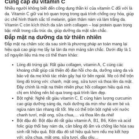
Cung cấp đủ vitamin C
Nhiều người không biết đến công dụng thần kì của vitamin C đối với là
da. Vitamin C giữ vai trò quan trọng trong quá trình chống oxy hóa, giúp
ức chế hình thành sắc tố melanin, giảm thâm nám và làm trắng da.
Vitamin C còn kích thích da sản sinh collagen – loại protein quan trọng
bậc nhất trong cấu trúc da, giúp dưỡng da mặt săn chắc.
Đắp mặt nạ dưỡng da từ thiên nhiên
Đắp mặt nạ chăm sóc da sau sinh là phương pháp an toàn mang lại
hiệu quả cao giúp mẹ lấy lại làn da mịn màng săn chắc. Dưới đây là 1
số nguyên liệu mà mẹ có thể tham khảo:
Lòng đỏ trứng gà: Rất giàu collagen, vitamin A, C cùng các
khoáng chất giúp cải thiện độ đàn hồi cho da, dưỡng sáng da và
bảo vệ da mẹ khỏi tác nhân gây hại từ bên ngoài. Mẹ có thể trộn
lòng đỏ trứng với: chanh, mật ong, sữa tươi và thoa lên da mặt.
Đây chính là mặt nạ thiên nhiên phục hồi collagen hiệu quả mà
chị em không nên bỏ qua trong quá trình làm đẹp.
Bột nghệ: Nghệ rất giàu vitamin C, E cùng hàm lượng curcumin
cao giúp dưỡng sáng da, nuôi dưỡng da mịn như da em bé và
ngừa nám tàn nhang rất tốt. Mẹ có thể trộn bột nghệ với nước
chanh tươi, mật ong, sữa chua,… và thoa lên da nhé!
Bột đậu đỏ: Bột đậu đỏ rất giàu vitamin A, B1, B6, Kẽm và acid
folic giúp thổi bay nám da, cân bằng độ ẩm và chống lão hóa sau
sinh rất hiệu quả. Bột đậu đỏ sẽ hiệu quả hơn nếu mẹ kết hợp
với: sữa chua, mật ong, sữa tươi, dầu oliu…