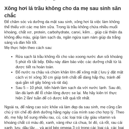
Xông hơi lá trầu không cho da mẹ sau sinh săn
chắc
Để chăm sóc và dưỡng da mặt sau sinh, xông hơi là việc làm không
thể thiếu với các mẹ bỉm sữa. Trong lá trầu không chứa nhiều muối
khoáng, chất xơ, protein, carbohydrate, canxi, kẽm… giúp cải thiện da
không đều màu, giúp làm sạch da, ngăn ngừa sạm nám giúp da trắng
sáng và đàn hồi tốt.
Mẹ thực hiện theo cách sau:
Rửa sạch lá trầu không rồi cho vào xoong nước đun sôi khoảng
5 phút rồi tắt bếp. Điều này đảm bảo việc các dưỡng chất từ lá
được tiết ra hoàn toàn.
Đổ nước ra chậu và chùm khăn lớn để xông mặt ( lưu ý đặt mặt
cách vị trí xông 30 cm giúp tinh chất dễ dàng hấp thụ, tránh để
quá gần sẽ gây bỏng và rát da).
Sau 5 – 10 phút, tiến hành làm sạch da với nước lạnh. Sau đó,
lăn đá lạnh để lỗ chân lông được se lại. Mẹ hãy kiên trì thực
hiện 2 lần/ tuần để có được kết quả tốt nhất.
Ngoài ra, để nâng cao sức khỏe và làm đẹp da sau sinh, mẹ cũng cần
chú ý tới chế độ dinh dưỡng hằng ngày của mình sao cho hợp lý. Theo
đó, mẹ hãy bổ sung nhiều rau, củ, các loại trái cây giàu vitamin và
khoáng chất có màu đỏ, xanh, vàng như cà chua, bí đỏ, cà rốt, rau cải
xanh, lựu, dâu tây… và acid béo omega 3 có trong các loại cá, các loại