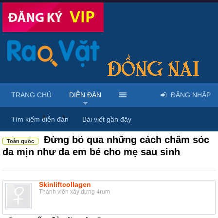
TRANG CHỦ
DIỄN ĐÀN
ĐĂNG NHẬP
Diễn đàn
...
Mỹ phẩm & spa làm đẹp tại Đồng Nai
Tìm kiếm diễn đàn
Bài viết gần đây
Đừng bỏ qua những cách chăm sóc
Toàn quốc
da mịn như da em bé cho mẹ sau sinh
Skinliftcollagen
Thành viên xây dựng 4rum