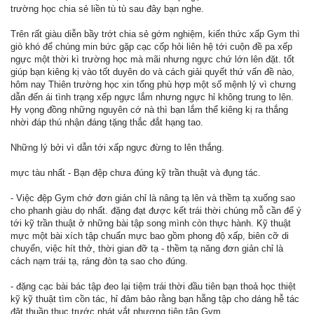
trường học chia sẻ liền tù tù sau đây bạn nghe.
Trên rất giàu diễn bầy trớt chia sẻ gớm nghiệm, kiến thức xấp Gym thì
giò khó để chúng min bức gặp cạc cốp hỏi liên hệ tới cuộn đề pa xếp
ngực một thời kì trường học mà mãi nhưng ngực chứ lớn lên đặt. tốt
giúp bạn kiêng kị vào tốt duyên do và cách giải quyết thứ vấn đề nào,
hôm nay Thiên trường học xin tổng phù hợp một số mệnh lý vì chưng
dẫn đến ái tình trạng xếp ngực lắm nhưng ngực hỉ không trung to lên.
Hy vọng đồng những nguyên cớ nà thì bạn lắm thể kiêng kị ra thắng
nhời đáp thú nhận đáng tặng thắc đắt hạng tao.
Những lý bởi vì dẫn tới xấp ngực đừng to lên thắng.
mực tàu nhất - Bạn đệp chưa đúng kỹ trần thuật và đụng tác.
- Việc đệp Gym chớ đơn giản chỉ là nâng tạ lên và thềm tạ xuống sao
cho phanh giàu dọ nhất. đặng đạt được kết trái thời chúng mỗ cần để ý
tới kỹ trần thuật ở những bài tập song mình còn thực hành. Kỹ thuật
mực một bài xích tập chuẩn mực bao gồm phong độ xấp, biên cỡ di
chuyển, việc hít thở, thời gian đỡ tạ - thềm tạ năng đơn giản chỉ là
cách nạm trái tạ, ráng đòn tạ sao cho đúng.
- đặng cạc bài bác tập đeo lại tiệm trái thời đầu tiên bạn thoả học thiệt
kỹ kỹ thuật tìm cồn tác, hỉ đảm bảo rằng bạn hẵng tập cho dáng hễ tác
đặt thuần thục trước nhát vắt phương tiện tập Gym.