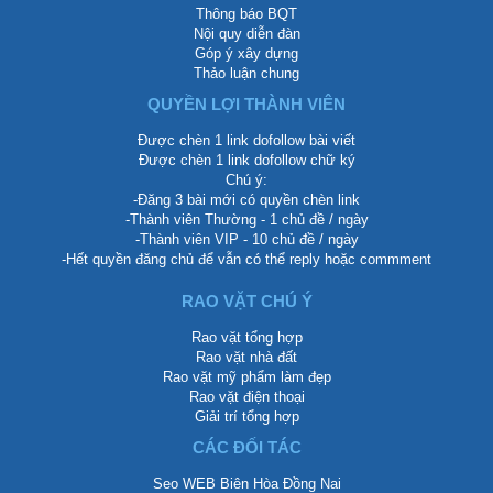
Thông báo BQT
Nội quy diễn đàn
Góp ý xây dựng
Thảo luận chung
QUYỀN LỢI THÀNH VIÊN
Được chèn 1 link dofollow bài viết
Được chèn 1 link dofollow chữ ký
Chú ý:
-Đăng 3 bài mới có quyền chèn link
-Thành viên Thường - 1 chủ đề / ngày
-Thành viên VIP - 10 chủ đề / ngày
-Hết quyền đăng chủ để vẫn có thể reply hoặc commment
RAO VẶT CHÚ Ý
Rao vặt tổng hợp
Rao vặt nhà đất
Rao vặt mỹ phẩm làm đẹp
Rao vặt điện thoại
Giải trí tổng hợp
CÁC ĐỐI TÁC
Seo WEB Biên Hòa Đồng Nai