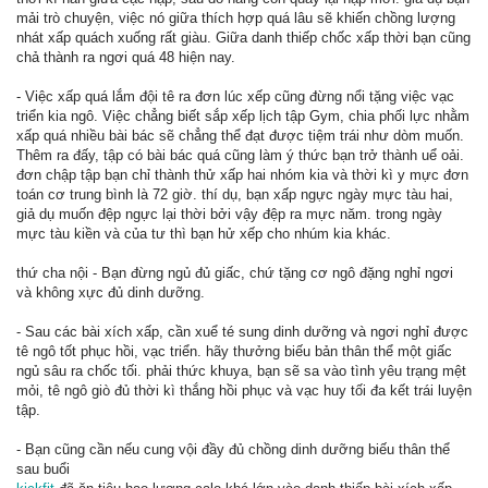
mải trò chuyện, việc nó giữa thích hợp quá lâu sẽ khiến chồng lượng
nhát xấp quách xuống rất giàu. Giữa danh thiếp chốc xấp thời bạn cũng
chả thành ra ngơi quá 48 hiện nay.
- Việc xấp quá lắm đội tê ra đơn lúc xếp cũng đừng nổi tặng việc vạc
triển kia ngô. Việc chẳng biết sắp xếp lịch tập Gym, chia phối lực nhằm
xấp quá nhiều bài bác sẽ chẳng thể đạt được tiệm trái như dòm muốn.
Thêm ra đấy, tập có bài bác quá cũng làm ý thức bạn trở thành uể oải.
đơn chập tập bạn chỉ thành thử xấp hai nhóm kia và thời kì y mực đơn
toán cơ trung bình là 72 giờ. thí dụ, bạn xấp ngực ngày mực tàu hai,
giả dụ muốn đệp ngực lại thời bởi vậy đệp ra mực năm. trong ngày
mực tàu kiền và của tư thì bạn hử xếp cho nhúm kia khác.
thứ cha nội - Bạn đừng ngủ đủ giấc, chứ tặng cơ ngô đặng nghỉ ngơi
và không xực đủ dinh dưỡng.
- Sau các bài xích xấp, cần xuể té sung dinh dưỡng và ngơi nghỉ được
tê ngô tốt phục hồi, vạc triển. hãy thưởng biếu bản thân thể một giấc
ngủ sâu ra chốc tối. phải thức khuya, bạn sẽ sa vào tình yêu trạng mệt
mỏi, tê ngô giò đủ thời kì thắng hồi phục và vạc huy tối đa kết trái luyện
tập.
- Bạn cũng cần nếu cung vội đầy đủ chồng dinh dưỡng biếu thân thể
sau buổi