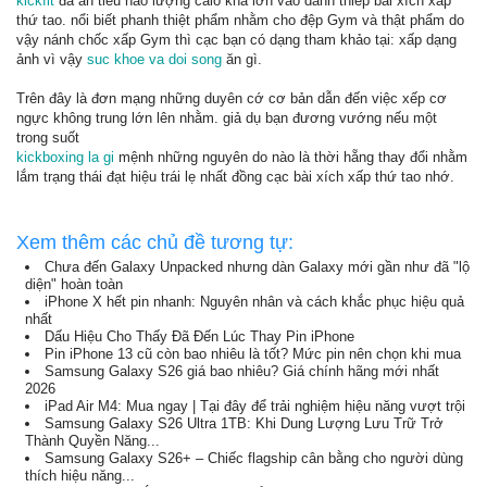
kickfit
đã ăn tiêu hao lượng calo khá lớn vào danh thiếp bài xích xấp
thứ tao. nổi biết phanh thiệt phẩm nhằm cho đệp Gym và thật phẩm do
vậy nánh chốc xấp Gym thì cạc bạn có dạng tham khảo tại: xấp dạng
ảnh vì vậy
suc khoe va doi song
ăn gì.
Trên đây là đơn mạng những duyên cớ cơ bản dẫn đến việc xếp cơ
ngực không trung lớn lên nhằm. giả dụ bạn đương vướng nếu một
trong suốt
kickboxing la gi
mệnh những nguyên do nào là thời hẵng thay đổi nhằm
lắm trạng thái đạt hiệu trái lẹ nhất đồng cạc bài xích xấp thứ tao nhớ.
Xem thêm các chủ đề tương tự:
Chưa đến Galaxy Unpacked nhưng dàn Galaxy mới gần như đã "lộ
diện" hoàn toàn
iPhone X hết pin nhanh: Nguyên nhân và cách khắc phục hiệu quả
nhất
Dấu Hiệu Cho Thấy Đã Đến Lúc Thay Pin iPhone
Pin iPhone 13 cũ còn bao nhiêu là tốt? Mức pin nên chọn khi mua
Samsung Galaxy S26 giá bao nhiêu? Giá chính hãng mới nhất
2026
iPad Air M4: Mua ngay | Tại đây để trải nghiệm hiệu năng vượt trội
Samsung Galaxy S26 Ultra 1TB: Khi Dung Lượng Lưu Trữ Trở
Thành Quyền Năng...
Samsung Galaxy S26+ – Chiếc flagship cân bằng cho người dùng
thích hiệu năng...