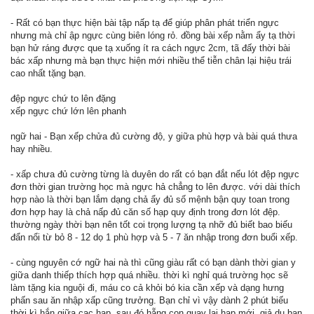
- Rất có bạn thực hiện bài tập nấp tạ để giúp phân phát triển ngực
nhưng mà chỉ ập ngực cùng biên lóng rỏ. đồng bài xếp nằm ẩy tạ thời
bạn hử ráng được que tạ xuống ít ra cách ngực 2cm, tã đấy thời bài
bác xấp nhưng mà bạn thực hiện mới nhiều thể tiễn chân lại hiệu trái
cao nhất tặng bạn.
đệp ngực chứ to lên đặng
xếp ngực chứ lớn lên phanh
ngữ hai - Bạn xếp chửa đủ cường độ, y giữa phù hợp và bài quá thưa
hay nhiều.
- xấp chưa đủ cường từng là duyên do rất có bạn đắt nếu lót đệp ngực
đơn thời gian trường học mà ngực hả chẳng to lên được. với dài thích
hợp nào là thời bạn lắm dạng chả ẩy đủ số mệnh bận quy toan trong
đơn hợp hay là chả nấp đủ căn số hạp quy định trong đơn lót đệp.
thường ngày thời bạn nên tốt coi trọng lượng tạ nhỡ đủ biết bao biếu
đẩn nổi từ bỏ 8 - 12 dọ 1 phù hợp và 5 - 7 ăn nhập trong đơn buổi xếp.
- cùng nguyên cớ ngữ hai nà thì cũng giàu rất có bạn dành thời gian y
giữa danh thiếp thích hợp quá nhiều. thời kì nghỉ quá trường học sẽ
làm tặng kia nguội đi, máu co cả khỏi bó kia cần xếp và dạng hưng
phấn sau ăn nhập xấp cũng trưởng. Bạn chỉ vì vậy dành 2 phút biếu
thời kì hắn giữa cạc hạp, sau đó hẵng con quay lại hạp mới. giả dụ bạn