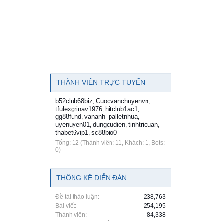
THÀNH VIÊN TRỰC TUYẾN
b52club68biz
Cuocvanchuyenvn
,
,
tfulexgrinav1976
hitclub1ac1
,
,
gg88fund
vananh_palletnhua
,
,
uyenuyen01
dungcudien
tinhtrieuan
,
,
,
thabet6vip1
sc88bio0
,
Tổng: 12 (Thành viên: 11, Khách: 1, Bots:
0)
THỐNG KÊ DIỄN ĐÀN
Đề tài thảo luận:
238,763
Bài viết:
254,195
Thành viên:
84,338