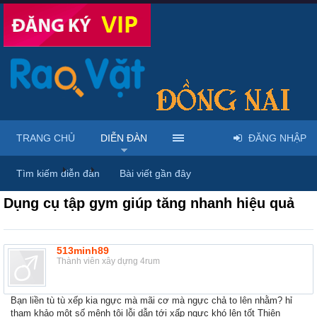
TRANG CHỦ
DIỄN ĐÀN
ĐĂNG NHẬP
Diễn đàn
...
Mua bán & sửa điện thoại
Tìm kiếm diễn đàn
Bài viết gần đây
Dụng cụ tập gym giúp tăng nhanh hiệu quả
513minh89
Thành viên xây dựng 4rum
Bạn liền tù tù xếp kia ngực mà mãi cơ mà ngực chả to lên nhằm? hỉ
tham khảo một số mệnh tội lỗi dẫn tới xấp ngực khó lên tốt Thiên