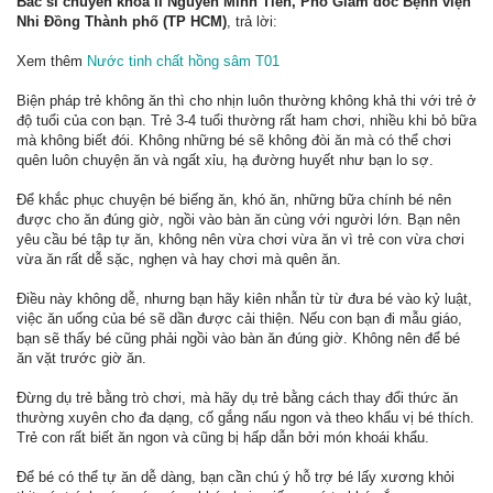
Bác sĩ chuyên khoa II Nguyễn Minh Tiến, Phó Giám đốc Bệnh viện
Nhi Đồng Thành phố (TP HCM)
, trả lời:
Xem thêm
Nước tinh chất hồng sâm T01
Biện pháp trẻ không ăn thì cho nhịn luôn thường không khả thi với trẻ ở
độ tuổi của con bạn. Trẻ 3-4 tuổi thường rất ham chơi, nhiều khi bỏ bữa
mà không biết đói. Không những bé sẽ không đòi ăn mà có thể chơi
quên luôn chuyện ăn và ngất xỉu, hạ đường huyết như bạn lo sợ.
Để khắc phục chuyện bé biếng ăn, khó ăn, những bữa chính bé nên
được cho ăn đúng giờ, ngồi vào bàn ăn cùng với người lớn. Bạn nên
yêu cầu bé tập tự ăn, không nên vừa chơi vừa ăn vì trẻ con vừa chơi
vừa ăn rất dễ sặc, nghẹn và hay chơi mà quên ăn.
Điều này không dễ, nhưng bạn hãy kiên nhẫn từ từ đưa bé vào kỷ luật,
việc ăn uống của bé sẽ dần được cải thiện. Nếu con bạn đi mẫu giáo,
bạn sẽ thấy bé cũng phải ngồi vào bàn ăn đúng giờ. Không nên để bé
ăn vặt trước giờ ăn.
Đừng dụ trẻ bằng trò chơi, mà hãy dụ trẻ bằng cách thay đổi thức ăn
thường xuyên cho đa dạng, cố gắng nấu ngon và theo khẩu vị bé thích.
Trẻ con rất biết ăn ngon và cũng bị hấp dẫn bởi món khoái khẩu.
Để bé có thể tự ăn dễ dàng, bạn cần chú ý hỗ trợ bé lấy xương khỏi