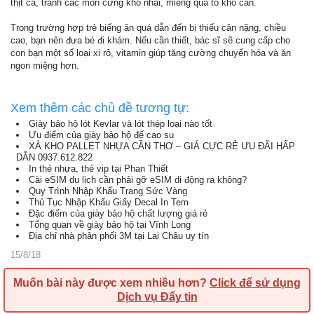
thịt cá, tránh các món cứng khó nhai, miếng quá to khó cắn.
Trong trường hợp trẻ biếng ăn quá dẫn đến bị thiếu cân nặng, chiều
cao, bạn nên đưa bé đi khám. Nếu cần thiết, bác sĩ sẽ cung cấp cho
con bạn một số loại xi rô, vitamin giúp tăng cường chuyển hóa và ăn
ngon miệng hơn.
Xem thêm các chủ đề tương tự:
Giày bảo hộ lót Kevlar và lót thép loại nào tốt
Ưu điểm của giày bảo hộ đế cao su
XẢ KHO PALLET NHỰA CẦN THƠ – GIÁ CỰC RẺ ƯU ĐÃI HẤP
DẪN 0937.612.822
In thẻ nhựa, thẻ vip tại Phan Thiết
Cài eSIM du lịch cần phải gỡ eSIM di động ra không?
Quy Trình Nhập Khẩu Trang Sức Vàng
Thủ Tục Nhập Khẩu Giấy Decal In Tem
Đặc điểm của giày bảo hộ chất lượng giá rẻ
Tổng quan về giày bảo hộ tại Vĩnh Long
Địa chỉ nhà phân phối 3M tại Lai Châu uy tín
15/8/18
Muốn bài này được xem nhiều hơn?
Click để sử dụng
Dịch vụ Đẩy tin