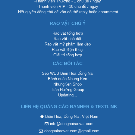
-Thành viên Thường - 1 chủ đề / ngày
-Thành viên VIP - 10 chủ đề / ngày
-Hết quyền đăng chủ để vẫn có thể reply hoặc commment
RAO VẶT CHÚ Ý
Rao vặt tổng hợp
Rao vặt nhà đất
Rao vặt mỹ phẩm làm đẹp
Rao vặt điện thoại
Giải trí tổng hợp
CÁC ĐỐI TÁC
Seo WEB Biên Hòa Đồng Nai
Bánh cuốn Nhung Ken
NhungKen Shop
Trần Hướng Group
Updating...
LIÊN HỆ QUẢNG CÁO BANNER & TEXTLINK
Biên Hòa, Đồng Nai, Việt Nam
info@dongnairaovat.com
dongnairaovat.com@gmail.com