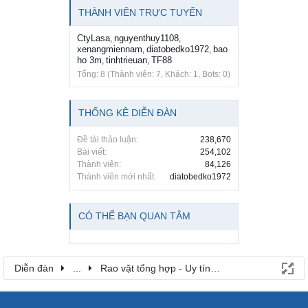
THÀNH VIÊN TRỰC TUYẾN
CtyLasa
nguyenthuy1108
,
,
xenangmiennam
diatobedko1972
bao
,
,
ho 3m
tinhtrieuan
TF88
,
,
Tổng: 8 (Thành viên: 7, Khách: 1, Bots: 0)
THỐNG KÊ DIỄN ĐÀN
Đề tài thảo luận:
238,670
Bài viết:
254,102
Thành viên:
84,126
Thành viên mới nhất:
diatobedko1972
CÓ THỂ BẠN QUAN TÂM
Diễn đàn
...
Rao vặt tổng hợp - Uy tín - Miễn phí