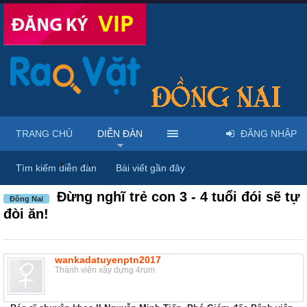
TRANG CHỦ
DIỄN ĐÀN
ĐĂNG NHẬP
Diễn đàn
...
Rao vặt tổng hợp - Uy tín - Miễn phí
Tìm kiếm diễn đàn
Bài viết gần đây
Đừng nghĩ trẻ con 3 - 4 tuổi đói sẽ tự
Đồng Nai
đòi ăn!
wankadatuyenptn2017
Thành viên xây dựng 4rum