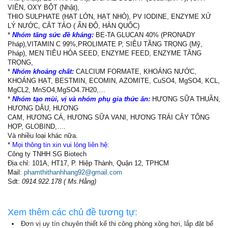
VIÊN, OXY BỘT (Nhật),
THIO SULPHATE (HẠT LỚN, HẠT NHỎ), PV IODINE, ENZYME XỬ
LÝ NƯỚC, CẮT TẢO ( ẤN ĐỘ, HÀN QUỐC)
*
Nhóm tăng sức đề kháng:
BE-TA GLUCAN 40% (PRONADY
Pháp),VITAMIN C 99%,PROLIMATE P, SIÊU TĂNG TRỌNG (Mỹ,
Pháp), MEN TIÊU HÓA SEED, ENZYME FEED, ENZYME TĂNG
TRỌNG,
*
Nhóm khoáng chất:
CALCIUM FORMATE, KHOÁNG NƯỚC,
KHOÁNG HẠT, BESTMIN, ECOMIN, AZOMITE, CuSO4, MgSO4, KCL,
MgCL2, MnSO4,MgSO4.7H20,…
*
Nhóm tạo mùi, vị và nhóm phụ gia thức ăn:
HƯƠNG SỮA THUẦN,
HƯƠNG DÂU, HƯƠNG
CAM, HƯƠNG CÁ, HƯƠNG SỮA VANI, HƯƠNG TRÁI CÂY TỔNG
HỢP, GLOBIND,….
Và nhiều loại khác nữa.
*
Mọi thông tin xin vui lòng liên hệ:
Công ty TNHH SG Biotech
Địa chỉ: 101A, HT17, P. Hiệp Thành, Quận 12, TPHCM
Mail:
phamthithanhhang92@gmail.com
Sdt:
0914.922.178 ( Ms.Hằng)
Xem thêm các chủ đề tương tự:
Đơn vị uy tín chuyên thiết kế thi công phòng xông hơi, lắp đặt bể