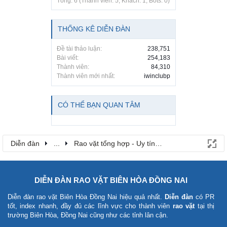
Tổng: 6 (Thành viên: 5, Khách: 1, Bots: 0)
THỐNG KÊ DIỄN ĐÀN
Đề tài thảo luận:
238,751
Bài viết:
254,183
Thành viên:
84,310
Thành viên mới nhất:
iwinclubp
CÓ THỂ BẠN QUAN TÂM
Diễn đàn
...
Rao vặt tổng hợp - Uy tín - Miễn phí
DIỄN ĐÀN RAO VẶT BIÊN HÒA ĐỒNG NAI
Diễn đàn rao vặt Biên Hòa Đồng Nai
hiệu quả nhất.
Diễn đàn
có PR
tốt, index nhanh, đầy đủ các lĩnh vực cho thành viên
rao vặt
tại thị
trường Biên Hòa, Đồng Nai cũng như các tỉnh lân cận.