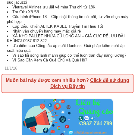
sục jacuzzi
Vietravel Airlines ưu đãi vé mùa Thu chỉ từ 18K
Tra Cứu Xổ Số
Cấu hình iPhone 18 – Cập nhật thông tin nổi bật, tư vấn chọn máy
phù hợp
Cáp Điều Khiển ALTEK KABEL Truyền Tín Hiệu Tốt
Nhận vận chuyển hàng may mặc giá rẻ
XẢ KHO PALLET NHỰA CŨ LONG AN – GIÁ CỰC RẺ, ƯU ĐÃI
KHỦNG! 0937.612.822
Ưu điểm của Công tắc áp suất Danfoss: Giải pháp kiểm soát áp
suất hiệu quả
Vì sao lối sống lành mạnh giúp cơ thể luôn tràn đầy năng lượng?
Vì Sao Cần Xem Cả Quẻ Chủ Và Quẻ Hỗ?
11/1/16
Muốn bài này được xem nhiều hơn?
Click để sử dụng
Dịch vụ Đẩy tin