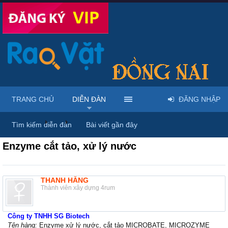
TRANG CHỦ
DIỄN ĐÀN
ĐĂNG NHẬP
Diễn đàn
...
Rao vặt tổng hợp - Uy tín - Miễn phí
Tìm kiếm diễn đàn
Bài viết gần đây
Enzyme cắt tảo, xử lý nước
THANH HẰNG
Thành viên xây dựng 4rum
Công ty TNHH SG Biotech
Tên hàng:
Enzyme xử lý nước, cắt tảo MICROBATE, MICROZYME