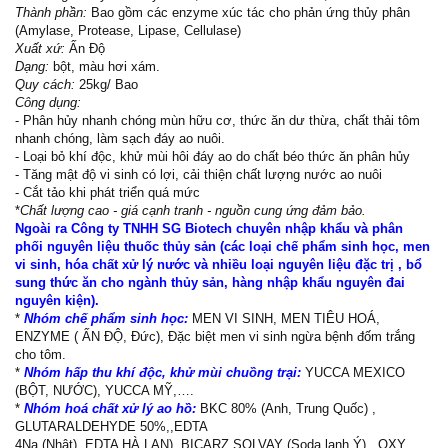
Thành phần:
Bao gồm các enzyme xúc tác cho phản ứng thủy phân
(Amylase, Protease, Lipase, Cellulase)
Xuất xứ:
Ấn Độ
Dạng:
bột, màu hơi xám.
Quy cách:
25kg/ Bao
Công dụng:
- Phân hủy nhanh chóng mùn hữu cơ, thức ăn dư thừa, chất thải tôm
nhanh chóng, làm sạch đáy ao nuôi.
- Loại bỏ khí độc, khử mùi hôi đáy ao do chất béo thức ăn phân hủy
- Tăng mật độ vi sinh có lợi, cải thiện chất lượng nước ao nuôi
- Cắt tảo khi phát triển quá mức
*
Chất lượng cao - giá cạnh tranh - nguồn cung ứng đảm bảo.
Ngoài ra Công ty TNHH SG Biotech chuyên nhập khẩu và phân
phối nguyên liệu thuốc thủy sản (các loại chế phẩm sinh học, men
vi sinh, hóa chất xử lý nước và nhiều loại nguyên liệu đặc trị , bổ
sung thức ăn cho ngành thủy sản, hàng nhập khẩu nguyên đai
nguyên kiện).
*
Nhóm chế phẩm sinh học:
MEN VI SINH, MEN TIÊU HOÁ,
ENZYME ( ẤN ĐỘ, Đức), Đặc biệt men vi sinh ngừa bệnh đốm trắng
cho tôm.
*
Nhóm hấp thu khí độc, khử mùi chuồng trại:
YUCCA MEXICO
(BỘT, NƯỚC), YUCCA MỸ,….
*
Nhóm hoá chất xử lý ao hồ:
BKC 80% (Anh, Trung Quốc) ,
GLUTARALDEHYDE 50%,,EDTA
4Na (Nhật), EDTA HÀ LAN), BICARZ SOLVAY (Soda lạnh Ý), ,OXY