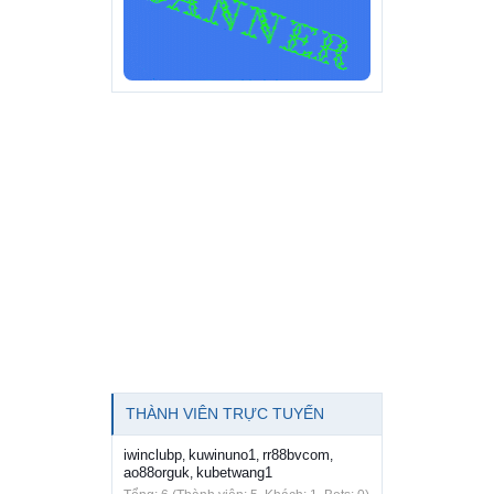
THÀNH VIÊN TRỰC TUYẾN
iwinclubp
kuwinuno1
rr88bvcom
,
,
,
ao88orguk
kubetwang1
,