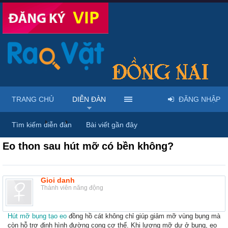
TRANG CHỦ
DIỄN ĐÀN
ĐĂNG NHẬP
Diễn đàn
...
Mỹ phẩm & spa làm đẹp tại Đồng Nai
Tìm kiếm diễn đàn
Bài viết gần đây
Eo thon sau hút mỡ có bền không?
Gioi danh
Thành viên năng động
Hút mỡ bụng tạo eo
đồng hồ cát không chỉ giúp giảm mỡ vùng bụng mà
còn hỗ trợ định hình đường cong cơ thể. Khi lượng mỡ dư ở bụng, eo