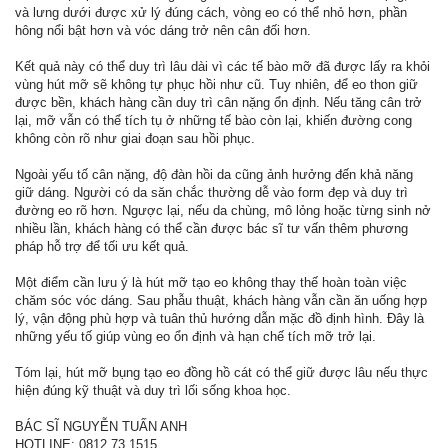
và lưng dưới được xử lý đúng cách, vòng eo có thể nhỏ hơn, phần
hông nổi bật hơn và vóc dáng trở nên cân đối hơn.
Kết quả này có thể duy trì lâu dài vì các tế bào mỡ đã được lấy ra khỏi
vùng hút mỡ sẽ không tự phục hồi như cũ. Tuy nhiên, để eo thon giữ
được bền, khách hàng cần duy trì cân nặng ổn định. Nếu tăng cân trở
lại, mỡ vẫn có thể tích tụ ở những tế bào còn lại, khiến đường cong
không còn rõ như giai đoạn sau hồi phục.
Ngoài yếu tố cân nặng, độ đàn hồi da cũng ảnh hưởng đến khả năng
giữ dáng. Người có da săn chắc thường dễ vào form đẹp và duy trì
đường eo rõ hơn. Ngược lại, nếu da chùng, mô lỏng hoặc từng sinh nở
nhiều lần, khách hàng có thể cần được bác sĩ tư vấn thêm phương
pháp hỗ trợ để tối ưu kết quả.
Một điểm cần lưu ý là hút mỡ tạo eo không thay thế hoàn toàn việc
chăm sóc vóc dáng. Sau phẫu thuật, khách hàng vẫn cần ăn uống hợp
lý, vận động phù hợp và tuân thủ hướng dẫn mặc đồ định hình. Đây là
những yếu tố giúp vùng eo ổn định và hạn chế tích mỡ trở lại.
Tóm lại, hút mỡ bụng tạo eo đồng hồ cát có thể giữ được lâu nếu thực
hiện đúng kỹ thuật và duy trì lối sống khoa học.
BÁC SĨ NGUYỄN TUẤN ANH
HOTLINE: 0812 73 1515