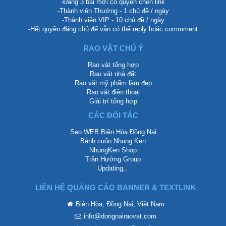
-Đăng 3 bài mới có quyền chèn link
-Thành viên Thường - 1 chủ đề / ngày
-Thành viên VIP - 10 chủ đề / ngày
-Hết quyền đăng chủ để vẫn có thể reply hoặc commment
RAO VẶT CHÚ Ý
Rao vặt tổng hợp
Rao vặt nhà đất
Rao vặt mỹ phẩm làm đẹp
Rao vặt điện thoại
Giải trí tổng hợp
CÁC ĐỐI TÁC
Seo WEB Biên Hòa Đồng Nai
Bánh cuốn Nhung Ken
NhungKen Shop
Trần Hướng Group
Updating...
LIÊN HỆ QUẢNG CÁO BANNER & TEXTLINK
Biên Hòa, Đồng Nai, Việt Nam
info@dongnairaovat.com