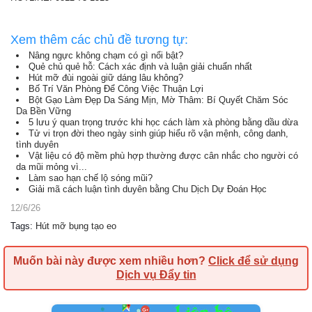
Xem thêm các chủ đề tương tự:
Nâng ngực không chạm có gì nổi bật?
Quẻ chủ quẻ hỗ: Cách xác định và luận giải chuẩn nhất
Hút mỡ đùi ngoài giữ dáng lâu không?
Bố Trí Văn Phòng Để Công Việc Thuận Lợi
Bột Gạo Làm Đẹp Da Sáng Mịn, Mờ Thâm: Bí Quyết Chăm Sóc
Da Bền Vững
5 lưu ý quan trọng trước khi học cách làm xà phòng bằng dầu dừa
Tử vi trọn đời theo ngày sinh giúp hiểu rõ vận mệnh, công danh,
tình duyên
Vật liệu có độ mềm phù hợp thường được cân nhắc cho người có
da mũi mỏng vì...
Làm sao hạn chế lộ sóng mũi?
Giải mã cách luận tình duyên bằng Chu Dịch Dự Đoán Học
12/6/26
Tags
:
Hút mỡ bụng tạo eo
Muốn bài này được xem nhiều hơn?
Click để sử dụng
Dịch vụ Đẩy tin