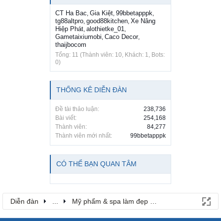
CT Ha Bac
Gia Kiệt
99bbetapppk
,
,
,
tg88altpro
good88kitchen
Xe Nâng
,
,
Hiệp Phát
alothietke_01
,
,
Gametaixiumobi
Caco Decor
,
,
thaijbocom
Tổng: 11 (Thành viên: 10, Khách: 1, Bots:
0)
THỐNG KÊ DIỄN ĐÀN
Đề tài thảo luận:
238,736
Bài viết:
254,168
Thành viên:
84,277
Thành viên mới nhất:
99bbetapppk
CÓ THỂ BẠN QUAN TÂM
Diễn đàn
...
Mỹ phẩm & spa làm đẹp tại Đồng Nai