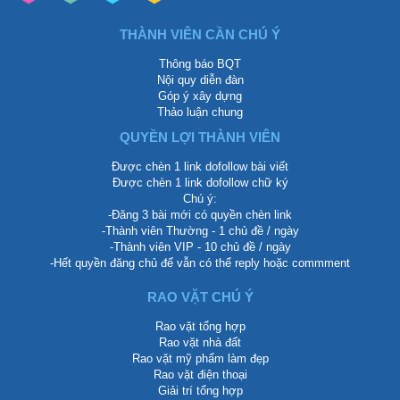
THÀNH VIÊN CẦN CHÚ Ý
Thông báo BQT
Nội quy diễn đàn
Góp ý xây dựng
Thảo luận chung
QUYỀN LỢI THÀNH VIÊN
Được chèn 1 link dofollow bài viết
Được chèn 1 link dofollow chữ ký
Chú ý:
-Đăng 3 bài mới có quyền chèn link
-Thành viên Thường - 1 chủ đề / ngày
-Thành viên VIP - 10 chủ đề / ngày
-Hết quyền đăng chủ để vẫn có thể reply hoặc commment
RAO VẶT CHÚ Ý
Rao vặt tổng hợp
Rao vặt nhà đất
Rao vặt mỹ phẩm làm đẹp
Rao vặt điện thoại
Giải trí tổng hợp