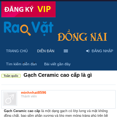
TRANG CHỦ
DIỄN ĐÀN
ĐĂNG NHẬP
Diễn đàn
...
Nội thất & Ngoại thất
Tìm kiếm diễn đàn
Bài viết gần đây
Gạch Ceramic cao cấp là gì
Toàn quốc
minhnhat8596
Thành viên
Gạch Ceramic cao cấp
là một dạng gạch có lớp lưng và mặt không
đồng chất, bao gồm phần xương và lớp men mỏng tráng phủ trên bề