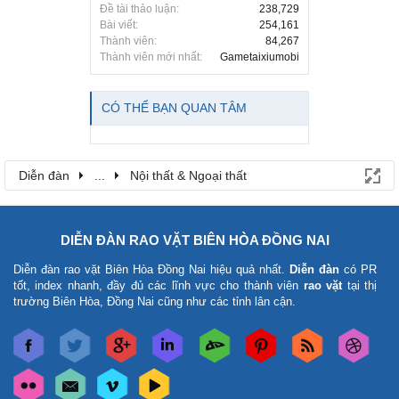
Đề tài thảo luận:
238,729
Bài viết:
254,161
Thành viên:
84,267
Thành viên mới nhất:
Gametaixiumobi
CÓ THỂ BẠN QUAN TÂM
Diễn đàn
...
Nội thất & Ngoại thất
DIỄN ĐÀN RAO VẶT BIÊN HÒA ĐỒNG NAI
Diễn đàn rao vặt Biên Hòa Đồng Nai
hiệu quả nhất.
Diễn đàn
có PR
tốt, index nhanh, đầy đủ các lĩnh vực cho thành viên
rao vặt
tại thị
trường Biên Hòa, Đồng Nai cũng như các tỉnh lân cận.