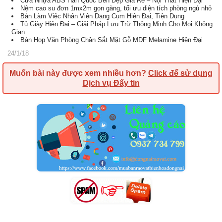
Cửa Nhựa ABS Hàn Quốc Bền Đẹp Giá Rẻ – Nội Thất Hiện Đại
Nệm cao su đơn 1mx2m gọn gàng, tối ưu diện tích phòng ngủ nhỏ
Bàn Làm Việc Nhân Viên Dạng Cụm Hiện Đại, Tiện Dụng
Tủ Giày Hiện Đại – Giải Pháp Lưu Trữ Thông Minh Cho Mọi Không
Gian
Bàn Họp Văn Phòng Chân Sắt Mặt Gỗ MDF Melamine Hiện Đại
24/1/18
Muốn bài này được xem nhiều hơn?
Click để sử dụng
Dịch vụ Đẩy tin