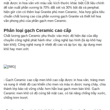
mặt được in hoa văn với màu sắc kích thước khác biệt.Cốt liệu chính
để sản xuất phần xương là 70% đất sét và 30% bột đá và penphat.
hiện giờ còn có thêm loại Granite phủ men Ceramic, hòa hợp giữa tiêu
chuẩn chất lượng cao của phần xương gạch Granite và thiết kế hoa
văn phong phú của phần gạch men Ceramic.
Phân loại gạch Ceramic cao cấp
Chất lượng gạch Ceramic phụ thuộc vào mức độ hiện đại của dây
chuyền công nghệ phát hành như: công nghệ tạo hình (là ép khô hay
bán khô); Công nghệ nung ở nhiệt độ cao và áp lực ép, áp dụng men
khô hay men ướt.
- Gạch Ceramic cao cấp men khô cao cấp được in hoa văn, tráng men
và nung ở nhiệt độ cao khiến cho men và màu in được nung chảy, chia
thành lớp bảo vệ vững chắc hơn hẳn loại gạch men bán khô. Gạch
Ceramic men khô có độ cứng bề mặt cao, có tài năng chống trầy xước,
chống trơn trượt.