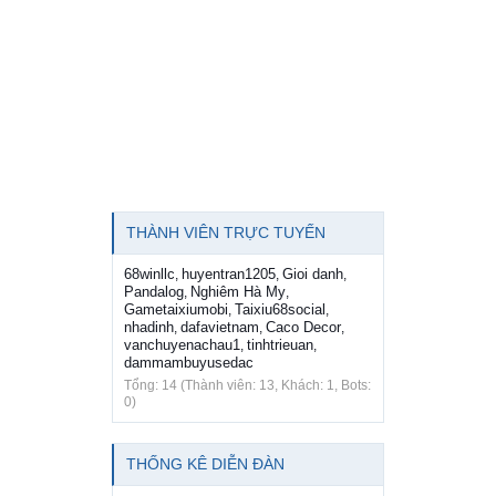
THÀNH VIÊN TRỰC TUYẾN
68winllc
huyentran1205
Gioi danh
,
,
,
Pandalog
Nghiêm Hà My
,
,
Gametaixiumobi
Taixiu68social
,
,
nhadinh
dafavietnam
Caco Decor
,
,
,
vanchuyenachau1
tinhtrieuan
,
,
dammambuyusedac
Tổng: 14 (Thành viên: 13, Khách: 1, Bots:
0)
THỐNG KÊ DIỄN ĐÀN