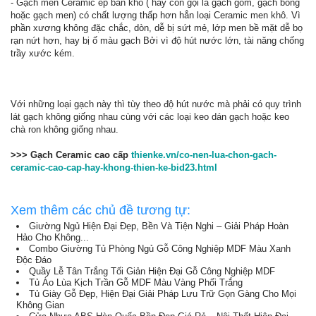
- Gạch men Ceramic ép bán khô ( hay còn gọi là gạch gốm, gạch bông
hoặc gạch men) có chất lượng thấp hơn hẳn loại Ceramic men khô. Vì
phần xương không đặc chắc, dòn, dễ bị sứt mẻ, lớp men bề mặt dễ bọ
rạn nứt hơn, hay bị ố màu gạch Bởi vì độ hút nước lớn, tài năng chống
trầy xước kém.
Với những loại gạch này thì tùy theo độ hút nước mà phải có quy trình
lát gạch không giống nhau cùng với các loại keo dán gạch hoặc keo
chà ron không giống nhau.
>>> Gạch Ceramic cao cấp
thienke.vn/co-nen-lua-chon-gach-
ceramic-cao-cap-hay-khong-thien-ke-bid23.html
Xem thêm các chủ đề tương tự:
Giường Ngủ Hiện Đại Đẹp, Bền Và Tiện Nghi – Giải Pháp Hoàn
Hảo Cho Không...
Combo Giường Tủ Phòng Ngủ Gỗ Công Nghiệp MDF Màu Xanh
Độc Đáo
Quầy Lễ Tân Trắng Tối Giản Hiện Đại Gỗ Công Nghiệp MDF
Tủ Áo Lùa Kịch Trần Gỗ MDF Màu Vàng Phối Trắng
Tủ Giày Gỗ Đẹp, Hiện Đại Giải Pháp Lưu Trữ Gọn Gàng Cho Mọi
Không Gian