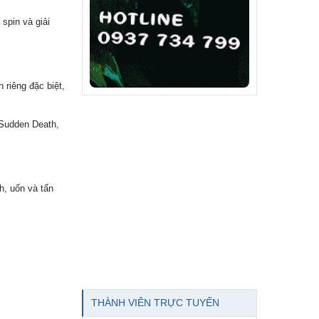
spin và giải
riêng đặc biệt,
 Sudden Death,
h, uốn và tấn
THÀNH VIÊN TRỰC TUYẾN