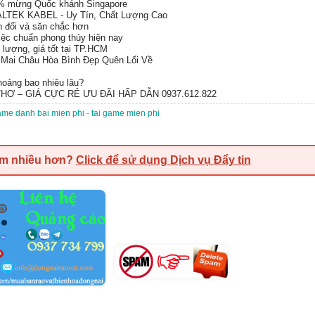
% mừng Quốc khánh Singapore
ALTEK KABEL - Uy Tín, Chất Lượng Cao
ân đối và săn chắc hơn
việc chuẩn phong thủy hiện nay
 lượng, giá tốt tại TP.HCM
Mai Châu Hòa Bình Đẹp Quên Lối Về
oảng bao nhiêu lâu?
Ơ – GIÁ CỰC RẺ ƯU ĐÃI HẤP DẪN 0937.612.822
game danh bai mien phi
-
tai game mien phi
em nhiều hơn?
Click để sử dụng Dịch vụ Đẩy tin