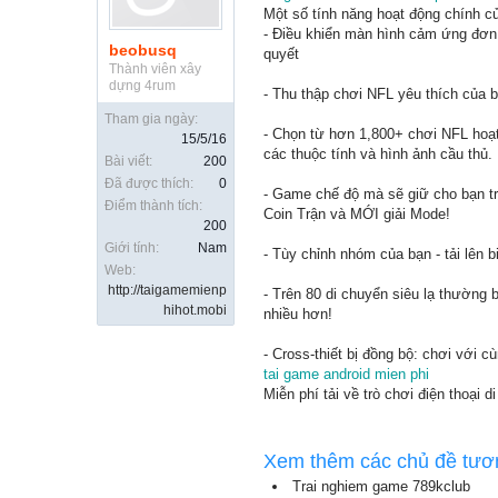
Một số tính năng hoạt động chính c
- Điều khiển màn hình cảm ứng đơn g
beobusq
quyết
Thành viên xây
dựng 4rum
- Thu thập chơi NFL yêu thích của 
Tham gia ngày:
- Chọn từ hơn 1,800+ chơi NFL hoạt
15/5/16
các thuộc tính và hình ảnh cầu thủ.
Bài viết:
200
Đã được thích:
0
- Game chế độ mà sẽ giữ cho bạn t
Điểm thành tích:
Coin Trận và MỚI giải Mode!
200
Giới tính:
Nam
- Tùy chỉnh nhóm của bạn - tải lên 
Web:
http://taigamemienp
- Trên 80 di chuyển siêu lạ thườn
hihot.mobi
nhiều hơn!
- Cross-thiết bị đồng bộ: chơi với 
tai game android mien phi
Miễn phí tải về trò chơi điện thoại 
Xem thêm các chủ đề tươ
Trai nghiem game 789kclub