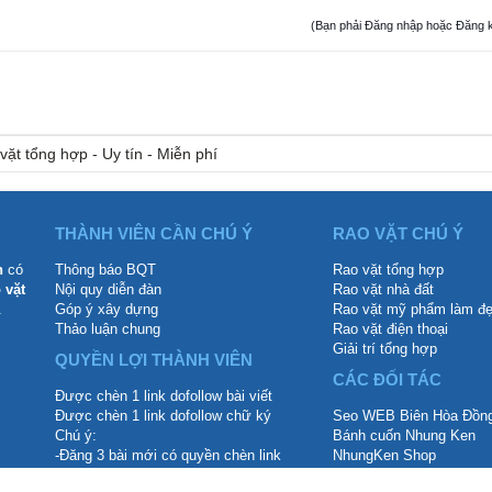
(Bạn phải Đăng nhập hoặc Đăng ký đ
vặt tổng hợp - Uy tín - Miễn phí
THÀNH VIÊN CẦN CHÚ Ý
RAO VẶT CHÚ Ý
n
có
Thông báo BQT
Rao vặt tổng hợp
 vặt
Nội quy diễn đàn
Rao vặt nhà đất
.
Góp ý xây dựng
Rao vặt mỹ phẩm làm đ
Thảo luận chung
Rao vặt điện thoại
Giải trí tổng hợp
QUYỀN LỢI THÀNH VIÊN
CÁC ĐỐI TÁC
Được chèn 1 link dofollow bài viết
Được chèn 1 link dofollow chữ ký
Seo WEB Biên Hòa Đồng
Chú ý:
Bánh cuốn Nhung Ken
-Đăng 3 bài mới có quyền chèn link
NhungKen Shop
-Thành viên Thường - 1 chủ đề / ngày
Trần Hướng Group