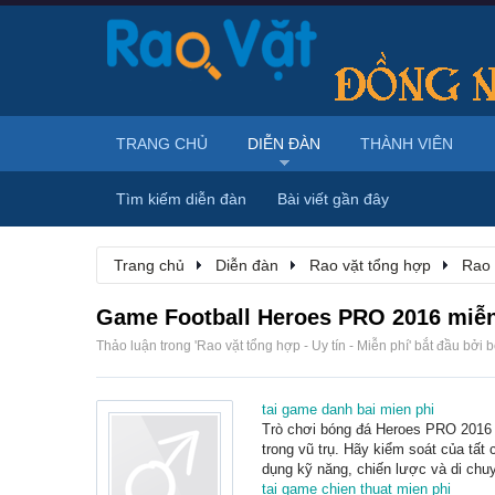
TRANG CHỦ
DIỄN ĐÀN
THÀNH VIÊN
Tìm kiếm diễn đàn
Bài viết gần đây
Trang chủ
Diễn đàn
Rao vặt tổng hợp
Rao 
Game Football Heroes PRO 2016 miễn
Thảo luận trong '
Rao vặt tổng hợp - Uy tín - Miễn phí
' bắt đầu bởi
b
tai game danh bai mien phi
Trò chơi bóng đá Heroes PRO 2016 đ
trong vũ trụ. Hãy kiểm soát của tấ
dụng kỹ năng, chiến lược và di chuy
tai game chien thuat mien phi