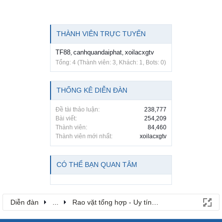
THÀNH VIÊN TRỰC TUYẾN
TF88
canhquandaiphat
xoilacxgtv
,
,
Tổng: 4 (Thành viên: 3, Khách: 1, Bots: 0)
THỐNG KÊ DIỄN ĐÀN
Đề tài thảo luận:
238,777
Bài viết:
254,209
Thành viên:
84,460
Thành viên mới nhất:
xoilacxgtv
CÓ THỂ BẠN QUAN TÂM
Diễn đàn
...
Rao vặt tổng hợp - Uy tín - Miễn phí