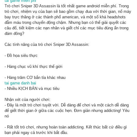
tai game mien phi
Trò chơi Sniper 3D Assassin là tốt nhất game android miễn phí. Trong
trò chơi, nhiệm vụ của bạn sẽ bao gồm chạy đua với thời gian, nổ máy
bay trực thăng ở các thành phố american, và một số khá headshots
đẫm máu trong chuyển động chậm. Nhưng bạn có thể giải quyết các
câu đố, tiết kiệm các nạn nhân và giết chỉ các mục tiêu đúng ẩn trong
đám đông?
Các tính năng của trò chơi Sniper 3D Assassin:
- Đồ họa siêu thực
- Hàng chục vũ khí thực thế giới
- Hàng trăm CƠ bắn tỉa khác nhau
tai game danh bai
- Nhiều KỊCH BẢN và mục tiêu
Nhận xét của người chơi:
- Đây là một trò chơi tuyệt vời. Dễ dàng để chơi và một cách dễ dàng
để giết thời gian ở giữa các cuộc hẹn. Đơn giản nhưng addicting! Yêu
nó
- Rất tốt trò chơi, nhưng hoàn toàn addicting. Kết thúc bất cứ điều gì
bạn phải ngay cả trước khi bắt đầu.