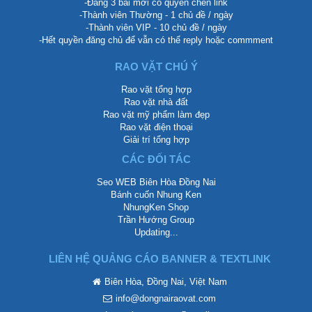
-Đăng 3 bài mới có quyền chèn link
-Thành viên Thường - 1 chủ đề / ngày
-Thành viên VIP - 10 chủ đề / ngày
-Hết quyền đăng chủ để vẫn có thể reply hoặc commment
RAO VẶT CHÚ Ý
Rao vặt tổng hợp
Rao vặt nhà đất
Rao vặt mỹ phẩm làm đẹp
Rao vặt điện thoại
Giải trí tổng hợp
CÁC ĐỐI TÁC
Seo WEB Biên Hòa Đồng Nai
Bánh cuốn Nhung Ken
NhungKen Shop
Trần Hướng Group
Updating...
LIÊN HỆ QUẢNG CÁO BANNER & TEXTLINK
Biên Hòa, Đồng Nai, Việt Nam
info@dongnairaovat.com