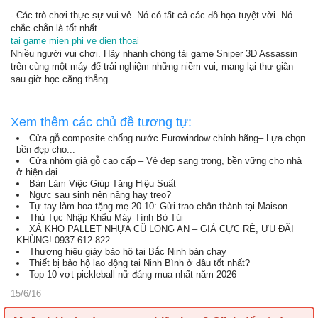
- Các trò chơi thực sự vui vẻ. Nó có tất cả các đồ họa tuyệt vời. Nó
chắc chắn là tốt nhất.
tai game mien phi ve dien thoai
Nhiều người vui chơi. Hãy nhanh chóng tải game Sniper 3D Assassin
trên cùng một máy để trải nghiệm những niềm vui, mang lại thư giãn
sau giờ học căng thẳng.
Xem thêm các chủ đề tương tự:
Cửa gỗ composite chống nước Eurowindow chính hãng– Lựa chọn
bền đẹp cho...
Cửa nhôm giả gỗ cao cấp – Vẻ đẹp sang trọng, bền vững cho nhà
ở hiện đại
Bàn Làm Việc Giúp Tăng Hiệu Suất
Ngực sau sinh nên nâng hay treo?
Tự tay làm hoa tặng mẹ 20-10: Gửi trao chân thành tại Maison
Thủ Tục Nhập Khẩu Máy Tính Bỏ Túi
XẢ KHO PALLET NHỰA CŨ LONG AN – GIÁ CỰC RẺ, ƯU ĐÃI
KHỦNG! 0937.612.822
Thương hiệu giày bảo hộ tại Bắc Ninh bán chạy
Thiết bị bảo hộ lao động tại Ninh Bình ở đâu tốt nhất?
Top 10 vợt pickleball nữ đáng mua nhất năm 2026
15/6/16