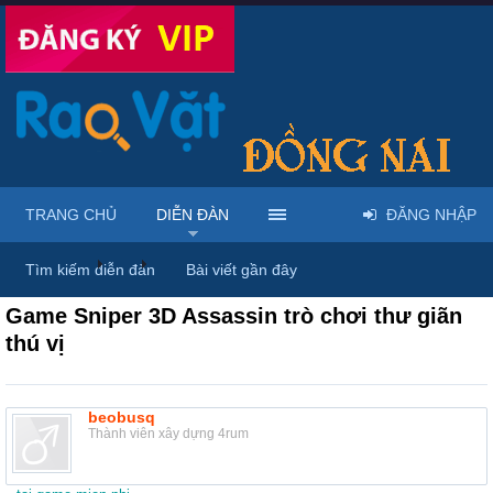
TRANG CHỦ
DIỄN ĐÀN
ĐĂNG NHẬP
Diễn đàn
...
Rao vặt tổng hợp - Uy tín - Miễn phí
Tìm kiếm diễn đàn
Bài viết gần đây
Game Sniper 3D Assassin trò chơi thư giãn
thú vị
beobusq
Thành viên xây dựng 4rum